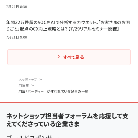
7月22日 8:30
年間32万件超のVOCをAIで分析するカウネット。「お客さまのお困
りごと」起点のCX向上戦略とは？【7/29リアルセミナー開催】
7月21日 9:00
すべて見る
ネッ担トップ
用語集
パ
用語「ボーディー」 が使われている記事の一覧
ン
く
ネットショップ担当者フォーラムを応援して支
ず
えてくださっている企業さま
ゴールドスポンサー