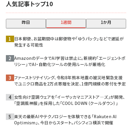
人気記事トップ10
昨日
1週間
1か月
日本郵便、お盆期間中は郵便物や「ゆうパック」などで遅延が
発生する可能性
AmazonのデータでAI学習は禁止に。新規約「エージェントポ
リシー」でAI・自動化ツールの使用ルールが厳格化
ファーストリテイリング、令和8年熊本地震の被災地緊急支援
でユニクロ商品を2万点寄贈を決定、1億円規模の寄付を予定
女性向け空調ウェアを「イーザッカマニアストア―ズ」が開発、
「空調風神服」を採用した「COOL DOWN（クールダウン）」
楽天の最新AIやテクノロジーを体験できる「Rakuten AI
Optimism」、今日からスタート。パシフィコ横浜で開催