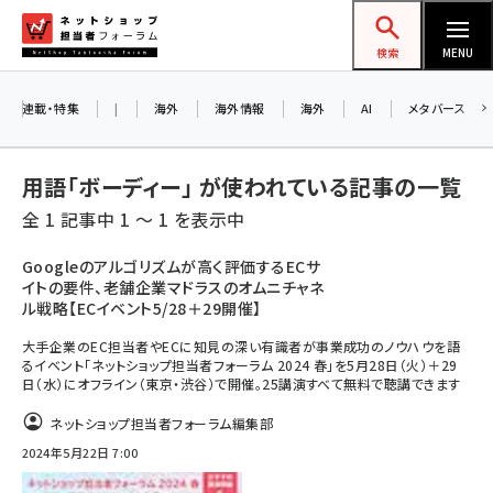
メ
ネットショップ担当者フォーラム
イ
検索
MENU
ン
コ
連載・特集
|
海外
海外情報
海外
AI
メタバース
ン
テ
用語「ボーディー」 が使われている記事の一覧
ン
全 1 記事中 1 ～ 1 を表示中
ツ
amazon (2259)
に
Googleのアルゴリズムが高く評価するECサ
イトの要件、老舗企業マドラスのオムニチャネ
yahoo (1908)
移
ル戦略【ECイベント5/28＋29開催】
動
楽天 (1877)
大手企業のEC担当者やECに知見の深い有識者が事業成功のノウハウを語
るイベント「ネットショップ担当者フォーラム 2024 春」を5月28日（火）＋29
ecbeing (1211)
日（水）にオフライン（東京・渋谷）で開催。25講演すべて無料で聴講できます
アスクル (1124)
ネットショップ担当者フォーラム編集部
base (1084)
2024年5月22日 7:00
ビィ・フォアード (784)