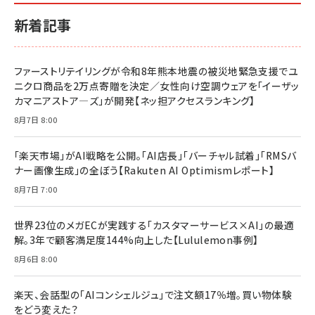
新着記事
ファーストリテイリングが令和8年熊本地震の被災地緊急支援でユ
ニクロ商品を2万点寄贈を決定／女性向け空調ウェアを「イーザッ
カマニアストア―ズ」が開発【ネッ担アクセスランキング】
8月7日 8:00
「楽天市場」がAI戦略を公開。「AI店長」「バーチャル試着」「RMSバ
ナー画像生成」の全ぼう【Rakuten AI Optimismレポート】
8月7日 7:00
世界23位のメガECが実践する「カスタマーサービス×AI」の最適
解。3年で顧客満足度144%向上した【Lululemon事例】
8月6日 8:00
楽天、会話型の「AIコンシェルジュ」で注文額17％増。買い物体験
をどう変えた？