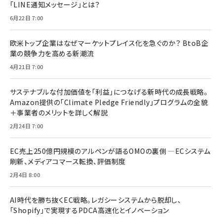
「LINE通知メッセージ」とは？
6月22日 7:00
欧米トップ企業はなぜマーケットプレイス化を急ぐのか？ BtoB企
業の競争力を高める新潮流
4月21日 7:00
サステナブルな付加価値を「利益」につなげる新時代の成長戦略。
Amazon提供の「Climate Pledge Friendly」プログラムの全貌
＋事業者のメリットを詳しく解説
2月24日 7:00
EC売上250億円規模のアルペンが語るOMOの裏側 ―ECシステム
刷新、メディアコマース転換、評価制度
2月4日 8:00
AI時代を勝ち抜くEC戦略。レガシーシステムから脱却し、
「Shopify」で実現するPDCA高速化とイノベーション