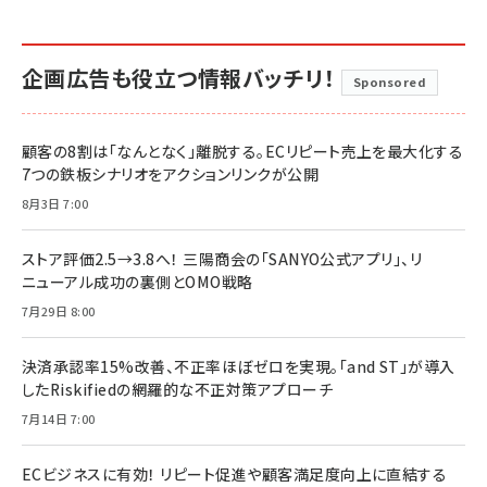
企画広告も役立つ情報バッチリ！
Sponsored
顧客の8割は「なんとなく」離脱する。ECリピート売上を最大化する
7つの鉄板シナリオをアクションリンクが公開
8月3日 7:00
ストア評価2.5→3.8へ！ 三陽商会の「SANYO公式アプリ」、リ
ニューアル成功の裏側とOMO戦略
7月29日 8:00
決済承認率15%改善、不正率ほぼゼロを実現。「and ST」が導入
したRiskifiedの網羅的な不正対策アプローチ
7月14日 7:00
ECビジネスに有効！ リピート促進や顧客満足度向上に直結する