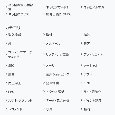
ネッ担お悩み相談
ネッ担アワード！
ネッ担メルマガ
室
ネッ担について
広告出稿について
カテゴリ
海外情報
海外
海外
AI
メタバース
集客
コンテンツマーケ
リスティング広告
アフィリエイト
ティング
SEO
メール
ソーシャル
広告
音声ショッピング
アプリ
売上向上
会員制度
CRM
LPO
アクセス解析
サイト最適化
スマホ・タブレット
データ・競合分析
ポイント制度
レコメンド
写真
動画