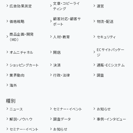
文章・コピーライ
広告効果測定
運営
ティング
顧客対応・顧客サ
価格戦略
物流・配送
ポート
商品企画・開発
人材・教育
セキュリティ
（MD）
ECサイトパッケー
オムニチャネル
開店
ジ
ショッピングカート
決済
通販・ECシステム
業界動向
行政・法律
調査
海外
種別
ニュース
セミナー・イベント
お知らせ
解説・ノウハウ
調査データ
事例・インタビュー
セミナー・イベント
お知らせ