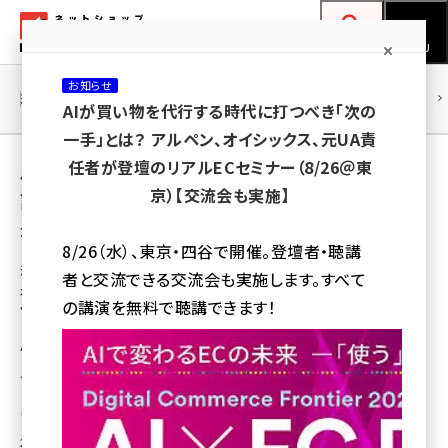
メ
ネットショップ担当者フォーラム
イ
検索
MENU
ン
お知らせ
コ
連載・特集
|
海外
海外情報
海外
AI
メタバース
AIが買い物を代行する時代に打つべき「次の
ン
一手」とは？ アルペン、オイシックス、元UA責
テ
用語「ユニバーサルデザイン」 が使われている
任者が登壇のリアルECセミナー（8/26＠東
ン
京）【交流会も実施】
記事の一覧
ツ
amazon (2247)
全 2 記事中 1 ～ 2 を表示中
に
8/26（水）、東京・四谷で開催。登壇者・聴講
yahoo (1900)
移
海外のEC事情・戦略・マーケティング情報ウォッチ
者と交流できる交流会も実施します。すべて
動
視覚障害者のネット通販もサポートするアマ
楽天 (1871)
の講演を無料で聴講できます！
ゾンのアクセシビリティは何がすごい？
ecbeing (1207)
Amazonのアクセシビリティとユニバーサルデザインは、視覚障害者のショッ
ピングを促進し、年間69億ドルにも上る視覚障害者のネットニーズを開拓し
アスクル (1119)
ている
base (1074)
Digital Commerce 360
2019年8月1日 8:00
ビィ・フォアード (773)