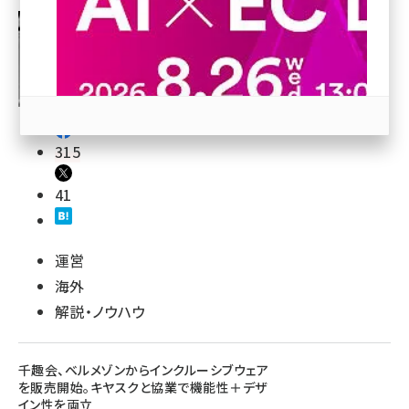
revico (739)
315
41
参加登録はこちら↑
運営
海外
解説・ノウハウ
千趣会、ベルメゾンからインクルーシブウェア
を販売開始。キヤスクと協業で機能性＋デザ
イン性を両立