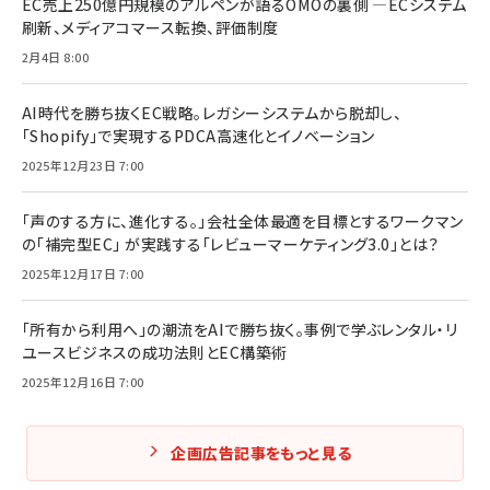
EC売上250億円規模のアルペンが語るOMOの裏側 ―ECシステム
刷新、メディアコマース転換、評価制度
2月4日 8:00
AI時代を勝ち抜くEC戦略。レガシーシステムから脱却し、
「Shopify」で実現するPDCA高速化とイノベーション
2025年12月23日 7:00
「声のする方に、進化する。」会社全体最適を目標とするワークマン
の「補完型EC」 が実践する「レビューマーケティング3.0」とは？
2025年12月17日 7:00
「所有から利用へ」の潮流をAIで勝ち抜く。事例で学ぶレンタル・リ
ユースビジネスの成功法則とEC構築術
2025年12月16日 7:00
企画広告記事をもっと見る