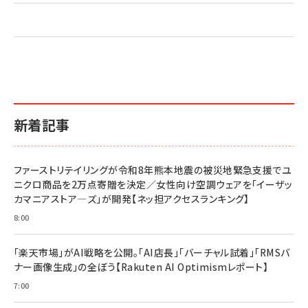
新着記事
ファーストリテイリングが令和8年熊本地震の被災地緊急支援でユ
ニクロ商品を2万点寄贈を決定／女性向け空調ウェアを「イーザッ
カマニアストア―ズ」が開発【ネッ担アクセスランキング】
8:00
「楽天市場」がAI戦略を公開。「AI店長」「バーチャル試着」「RMSバ
ナー画像生成」の全ぼう【Rakuten AI Optimismレポート】
7:00