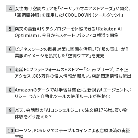
女性向け空調ウェアを「イーザッカマニアストア―ズ」が開発、
「空調風神服」を採用した「COOL DOWN（クールダウン）」
楽天の最新AIやテクノロジーを体験できる「Rakuten AI
Optimism」、今日からスタート。パシフィコ横浜で開催
ビジネスシーンの酷暑対策に空調を活用――。「洋服の青山」が作
業服のイメージを払拭した「空調ウエア」を発売
老舗ECプラットフォームのEストアー「ショップサーブ」に不正
アクセス、885万件の個人情報が漏えい。店舗関連情報も流出
AmazonのデータでAI学習は禁止に。新規約「エージェントポ
リシー」でAI・自動化ツールの使用ルールが厳格化
楽天、会話型の「AIコンシェルジュ」で注文額17％増。買い物
体験をどう変えた？
ローソン、POSレジでステーブルコインによる店頭決済の実証
実験