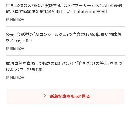
世界23位のメガECが実践する「カスタマーサービス×AI」の最適
解。3年で顧客満足度144%向上した【Lululemon事例】
8月6日 8:00
楽天、会話型の「AIコンシェルジュ」で注文額17％増。買い物体験
をどう変えた？
8月5日 8:00
成功事例を真似しても成果は出ない！？「自社だけの答え」を見つ
けよう【ネッ担まとめ】
8月4日 8:00
新着記事をもっと見る