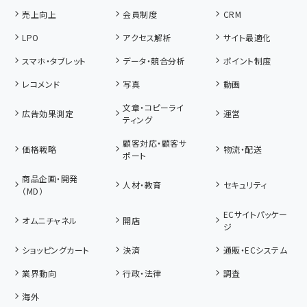
売上向上
会員制度
CRM
LPO
アクセス解析
サイト最適化
スマホ・タブレット
データ・競合分析
ポイント制度
レコメンド
写真
動画
文章・コピーライ
広告効果測定
運営
ティング
顧客対応・顧客サ
価格戦略
物流・配送
ポート
商品企画・開発
人材・教育
セキュリティ
（MD）
ECサイトパッケー
オムニチャネル
開店
ジ
ショッピングカート
決済
通販・ECシステム
業界動向
行政・法律
調査
海外