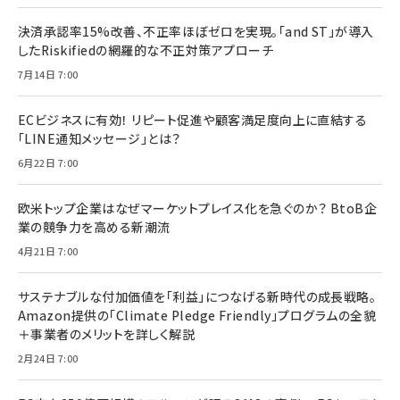
決済承認率15%改善、不正率ほぼゼロを実現。「and ST」が導入
したRiskifiedの網羅的な不正対策アプローチ
7月14日 7:00
ECビジネスに有効！ リピート促進や顧客満足度向上に直結する
「LINE通知メッセージ」とは？
6月22日 7:00
欧米トップ企業はなぜマーケットプレイス化を急ぐのか？ BtoB企
業の競争力を高める新潮流
4月21日 7:00
サステナブルな付加価値を「利益」につなげる新時代の成長戦略。
Amazon提供の「Climate Pledge Friendly」プログラムの全貌
＋事業者のメリットを詳しく解説
2月24日 7:00