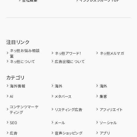
注目リンク
ネッ担お悩み相談
ネッ担アワード！
ネッ担メルマガ
室
ネッ担について
広告出稿について
カテゴリ
海外情報
海外
海外
AI
メタバース
集客
コンテンツマーケ
リスティング広告
アフィリエイト
ティング
SEO
メール
ソーシャル
広告
音声ショッピング
アプリ