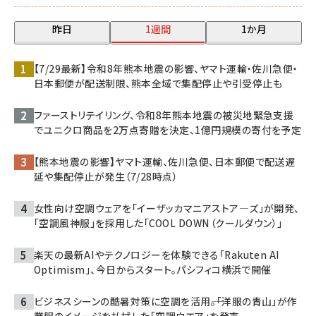
昨日
1週間
1か月
【7/29最新】令和8年熊本地震の影響、ヤマト運輸・佐川急便・
日本郵便が配送制限、熊本全域で集配停止や引受停止も
ファーストリテイリング、令和8年熊本地震の被災地緊急支援
でユニクロ商品を2万点寄贈を決定、1億円規模の寄付を予定
【熊本地震の影響】ヤマト運輸、佐川急便、日本郵便で配送遅
延や集配停止が発生（7/28時点）
女性向け空調ウェアを「イーザッカマニアストア―ズ」が開発、
「空調風神服」を採用した「COOL DOWN（クールダウン）」
楽天の最新AIやテクノロジーを体験できる「Rakuten AI
Optimism」、今日からスタート。パシフィコ横浜で開催
ビジネスシーンの酷暑対策に空調を活用――。「洋服の青山」が作