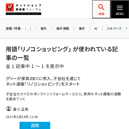
メ
ネットショップ担当者フォーラム
イ
検索
MENU
ン
コ
連載・特集
|
海外
海外情報
海外
AI
メタバース
ン
テ
用語「リノコショッピング」 が使われている記
ン
事の一覧
ツ
amazon (2247)
全 1 記事中 1 ～ 1 を表示中
に
yahoo (1900)
移
グリーが家具のECに参入、子会社を通じて
ネット通販「リノコショッピング」をスタート
動
楽天 (1871)
子会社セカイエのオンラインリフォームサービスと、家具のネット通販の連動
ecbeing (1207)
を進めていく
アスクル (1119)
瀧川 正実
2017年2月24日 11:00
base (1074)
ビィ・フォアード (773)