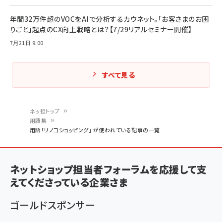
年間32万件超のVOCをAIで分析するカウネット。「お客さまのお困
りごと」起点のCX向上戦略とは？【7/29リアルセミナー開催】
7月21日 9:00
すべて見る
ネッ担トップ
用語集
パ
用語「リノコショッピング」 が使われている記事の一覧
ン
く
ネットショップ担当者フォーラムを応援して支
ず
えてくださっている企業さま
ゴールドスポンサー