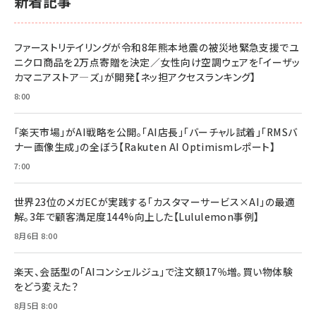
新着記事
ファーストリテイリングが令和8年熊本地震の被災地緊急支援でユ
ニクロ商品を2万点寄贈を決定／女性向け空調ウェアを「イーザッ
カマニアストア―ズ」が開発【ネッ担アクセスランキング】
8:00
「楽天市場」がAI戦略を公開。「AI店長」「バーチャル試着」「RMSバ
ナー画像生成」の全ぼう【Rakuten AI Optimismレポート】
7:00
世界23位のメガECが実践する「カスタマーサービス×AI」の最適
解。3年で顧客満足度144%向上した【Lululemon事例】
8月6日 8:00
楽天、会話型の「AIコンシェルジュ」で注文額17％増。買い物体験
をどう変えた？
8月5日 8:00