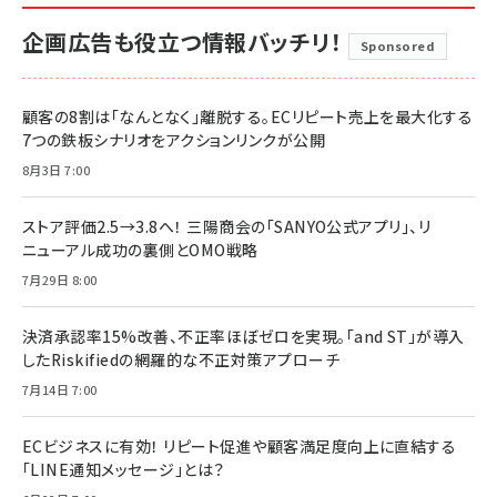
企画広告も役立つ情報バッチリ！
Sponsored
顧客の8割は「なんとなく」離脱する。ECリピート売上を最大化する
7つの鉄板シナリオをアクションリンクが公開
8月3日 7:00
ストア評価2.5→3.8へ！ 三陽商会の「SANYO公式アプリ」、リ
ニューアル成功の裏側とOMO戦略
7月29日 8:00
決済承認率15%改善、不正率ほぼゼロを実現。「and ST」が導入
したRiskifiedの網羅的な不正対策アプローチ
7月14日 7:00
ECビジネスに有効！ リピート促進や顧客満足度向上に直結する
「LINE通知メッセージ」とは？