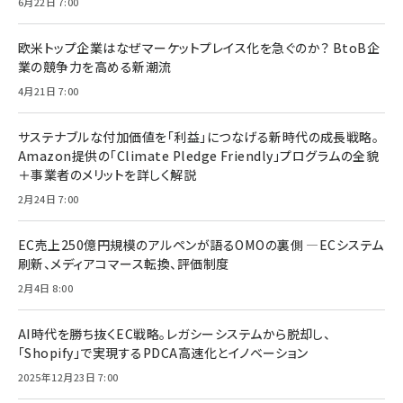
6月22日 7:00
欧米トップ企業はなぜマーケットプレイス化を急ぐのか？ BtoB企
業の競争力を高める新潮流
4月21日 7:00
サステナブルな付加価値を「利益」につなげる新時代の成長戦略。
Amazon提供の「Climate Pledge Friendly」プログラムの全貌
＋事業者のメリットを詳しく解説
2月24日 7:00
EC売上250億円規模のアルペンが語るOMOの裏側 ―ECシステム
刷新、メディアコマース転換、評価制度
2月4日 8:00
AI時代を勝ち抜くEC戦略。レガシーシステムから脱却し、
「Shopify」で実現するPDCA高速化とイノベーション
2025年12月23日 7:00