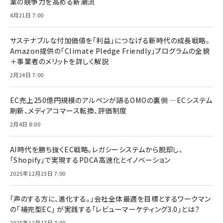
業の競争力を高める新潮流
4月21日 7:00
サステナブルな付加価値を「利益」につなげる新時代の成長戦略。
Amazon提供の「Climate Pledge Friendly」プログラムの全貌
＋事業者のメリットを詳しく解説
2月24日 7:00
EC売上250億円規模のアルペンが語るOMOの裏側 ―ECシステム
刷新、メディアコマース転換、評価制度
2月4日 8:00
AI時代を勝ち抜くEC戦略。レガシーシステムから脱却し、
「Shopify」で実現するPDCA高速化とイノベーション
2025年12月23日 7:00
「声のする方に、進化する。」会社全体最適を目標とするワークマン
の「補完型EC」 が実践する「レビューマーケティング3.0」とは？
2025年12月17日 7:00