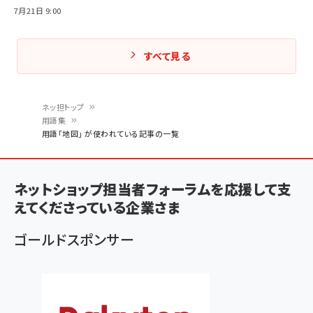
7月21日 9:00
すべて見る
ネッ担トップ
用語集
パ
用語「地図」 が使われている記事の一覧
ン
く
ネットショップ担当者フォーラムを応援して支
ず
えてくださっている企業さま
ゴールドスポンサー