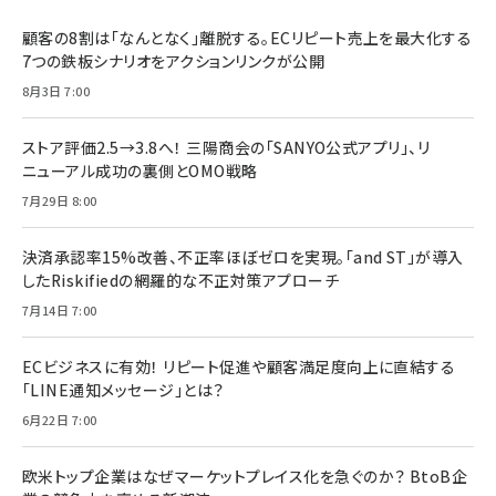
顧客の8割は「なんとなく」離脱する。ECリピート売上を最大化する
7つの鉄板シナリオをアクションリンクが公開
8月3日 7:00
ストア評価2.5→3.8へ！ 三陽商会の「SANYO公式アプリ」、リ
ニューアル成功の裏側とOMO戦略
7月29日 8:00
決済承認率15%改善、不正率ほぼゼロを実現。「and ST」が導入
したRiskifiedの網羅的な不正対策アプローチ
7月14日 7:00
ECビジネスに有効！ リピート促進や顧客満足度向上に直結する
「LINE通知メッセージ」とは？
6月22日 7:00
欧米トップ企業はなぜマーケットプレイス化を急ぐのか？ BtoB企