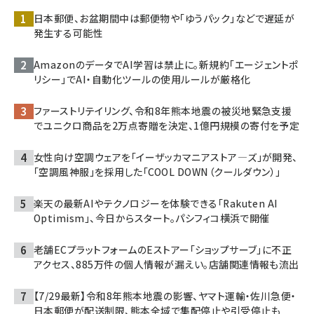
日本郵便、お盆期間中は郵便物や「ゆうパック」などで遅延が
発生する可能性
AmazonのデータでAI学習は禁止に。新規約「エージェントポ
リシー」でAI・自動化ツールの使用ルールが厳格化
ファーストリテイリング、令和8年熊本地震の被災地緊急支援
でユニクロ商品を2万点寄贈を決定、1億円規模の寄付を予定
女性向け空調ウェアを「イーザッカマニアストア―ズ」が開発、
「空調風神服」を採用した「COOL DOWN（クールダウン）」
楽天の最新AIやテクノロジーを体験できる「Rakuten AI
Optimism」、今日からスタート。パシフィコ横浜で開催
老舗ECプラットフォームのEストアー「ショップサーブ」に不正
アクセス、885万件の個人情報が漏えい。店舗関連情報も流出
【7/29最新】令和8年熊本地震の影響、ヤマト運輸・佐川急便・
日本郵便が配送制限、熊本全域で集配停止や引受停止も