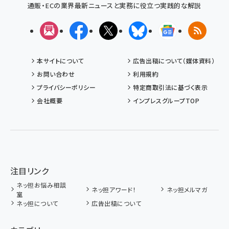
通販・ECの業界最新ニュースと実務に役立つ実践的な解説
メルマガ
Facebook
X(エックス)
Bluesky
Googleニュ
RSS
本サイトについて
広告出稿について（媒体資料）
お問い合わせ
利用規約
プライバシーポリシー
特定商取引法に基づく表示
会社概要
インプレスグループTOP
注目リンク
ネッ担お悩み相談
ネッ担アワード！
ネッ担メルマガ
室
ネッ担について
広告出稿について