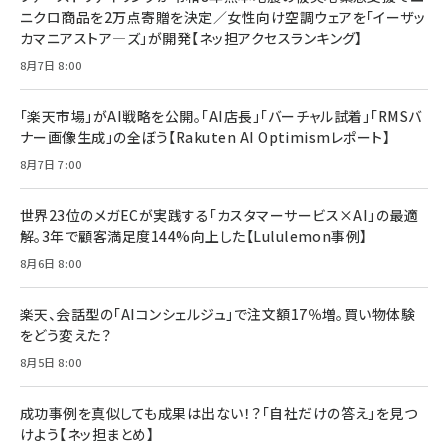
ニクロ商品を2万点寄贈を決定／女性向け空調ウェアを「イーザッ
カマニアストア―ズ」が開発【ネッ担アクセスランキング】
8月7日 8:00
「楽天市場」がAI戦略を公開。「AI店長」「バーチャル試着」「RMSバ
ナー画像生成」の全ぼう【Rakuten AI Optimismレポート】
8月7日 7:00
世界23位のメガECが実践する「カスタマーサービス×AI」の最適
解。3年で顧客満足度144%向上した【Lululemon事例】
8月6日 8:00
楽天、会話型の「AIコンシェルジュ」で注文額17％増。買い物体験
をどう変えた？
8月5日 8:00
成功事例を真似しても成果は出ない！？「自社だけの答え」を見つ
けよう【ネッ担まとめ】