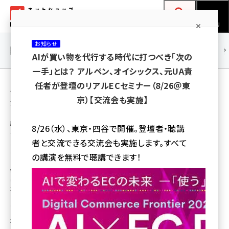
メ
ネットショップ担当者フォーラム
イ
検索
MENU
ン
お知らせ
コ
連載・特集
|
海外
海外情報
海外
AI
メタバース
AIが買い物を代行する時代に打つべき「次の
ン
一手」とは？ アルペン、オイシックス、元UA責
テ
用語「地図」 が使われている記事の一覧
任者が登壇のリアルECセミナー（8/26＠東
ン
京）【交流会も実施】
全 3 記事中 1 ～ 3 を表示中
ツ
amazon (2259)
に
店舗ビジネスに役立つ『口コミラボ』特選コラム
8/26（水）、東京・四谷で開催。登壇者・聴講
ヤフーなどが使う地図サービス「Mapbox」と
yahoo (1908)
移
者と交流できる交流会も実施します。すべて
は？ ソフトバンクも出資するマップボックス・
動
楽天 (1874)
ジャパン社長に聞く
の講演を無料で聴講できます！
Web上の検索・地図サービスにおいては“Google一強”とも言われる時代
ecbeing (1211)
の2020年に設立されたのがマップボックス・ジャパン合同会社。「米国発」の
地図サービス「Mapbox」を展開しています
アスクル (1122)
口コミラボ
[転載元]
base (1083)
2023年2月27日 7:30
ビィ・フォアード (778)