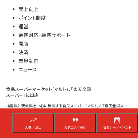
売上向上
ポイント制度
運営
顧客対応・顧客サポート
開店
決済
業界動向
ニュース
食品スーパーマーケット「マルト」、「楽天全国
スーパー」に出店
福島県と茨城県を中心に展開する食品スーパー「マルト」が「楽天全国スー
パー」に出店。茨城県の一部で3/20受注開始、3/23配送開始予定。
鳥栖 剛
[執筆]
人気／注目
カテゴリ／種別
セミナー／イベント
3月5日 8:30