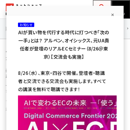
メ
ネットショップ担当者フォーラム
イ
検索
MENU
ン
お知らせ
コ
連載・特集
|
海外
海外情報
海外
AI
メタバース
AIが買い物を代行する時代に打つべき「次の
ン
一手」とは？ アルペン、オイシックス、元UA責
テ
用語「楽天ペイ」 が使われている記事の一覧
任者が登壇のリアルECセミナー（8/26＠東
ン
京）【交流会も実施】
全 26 記事中 1 ～ 26 を表示中
ツ
amazon (2247)
に
楽天の新決済サービス「楽天ペイ」の詳細を徹
8/26（水）、東京・四谷で開催。登壇者・聴講
底解説! 全出店者に2017/4導入の内容とは
yahoo (1901)
移
者と交流できる交流会も実施します。すべて
動
サービスの詳細について決済プロジェクトの統括責任者である皆川尚久氏
楽天 (1871)
の講演を無料で聴講できます！
から話を聞いた
ecbeing (1207)
中川 昌俊
アスクル (1119)
2016年10月6日 12:00
base (1075)
ビィ・フォアード (773)