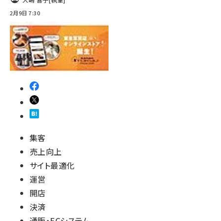
2月9日 7:30
集客
売上向上
サイト最適化
運営
開店
決済
通販・ECシステム