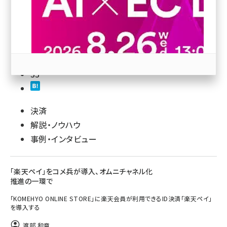
revico (739)
169
33
決済
参加登録はこちら↑
解説・ノウハウ
事例・インタビュー
「楽天ペイ」をコメ兵が導入、オムニチャネル化
推進の一環で
「KOMEHYO ONLINE STORE」に楽天会員が利用できるID決済「楽天ペイ」
を導入する
渡部 和章