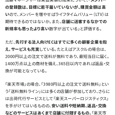
の登録数は、目標に若干届いていないが、購買金額は高
い
ので、メンバーを増やせばライフタイムバリュー（LTV）は
期待できるのではないか。また、
店舗に送客するなかでの
新規率も思ったより高い
数字が出ている」と評価する。
ただ、
先行する法人向けECはすでに多くの顧客企業を抱
え、サービスも充実
している。たとえばアスクルの場合は、
2000円以上の注文で送料が無料であり、最短当日に届く。
1400万点以上の商材を備え、365日以内であれば返品・交
換が可能となっている。
「楽天市場」の場合、「3980円以上の注文で送料無料」とい
う「送料無料ライン」には多くの店舗が参加しており、さらに
は出荷代行サービスとして「楽天スーパーロジスティクス」
を手がけてはいるものの、
安い送料や短納期、返品・交換
などのサービスはあくまで店舗に付随するもの
。「楽天市