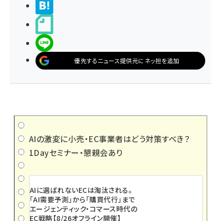
>ブクマする
noteで書く
LINEで送る
優先するニュース提供元にネッ担を追加
AIの激変に小売・EC事業者はどう対策すべき？
1Dayセミナー・懇親会あり
AIに選ばれないECは淘汰される。
「AI需要予測」から「購買代行」まで
エージェンティック・コマース時代の
EC戦略【8/26オフライン開催】