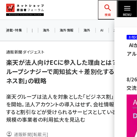
メ
ネットショップ担当者フォーラム
イ
検索
MENU
ン
コ
連載・特集
|
海外
海外情報
海外
AI
メタバース
お知
ン
A
テ
通販新聞ダイジェスト
アル
ン
楽天が法人向けECに参入した理由とは？ グ
ツ
amazon (2257)
ループシナジーで周知拡大＋差別化する「ビジ
に
8/
ネス割」の戦略
yahoo (1907)
移
交流
動
楽天 (1874)
楽天グループは法人を対象とした「ビジネス割」の実証
ecbeing (1211)
を開始。法人アカウントの導入はせず、会社情報を登録
すると割引などが受けられるサービスとしている。中小
アスクル (1122)
規模の事業者の利用拡大を見込む
base (1083)
通販新聞
[転載元]
ビィ・フォアード (777)