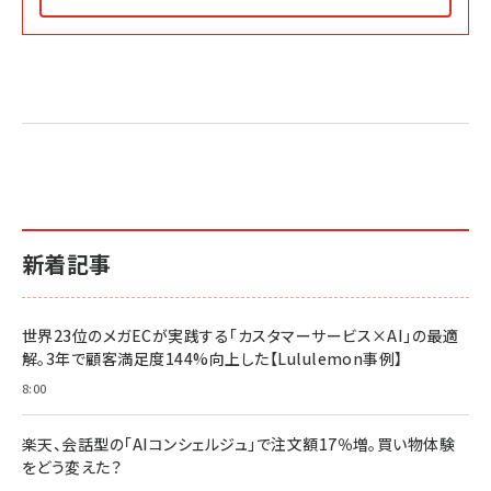
Amazon マーケティング・セールス全般関連書籍 の
Amazon ビジネス・経済関連書籍 の売れ筋ランキン
Amazon 経営戦略関連書籍 の売れ筋ランキング
売れ筋ランキング
グ
更新日時：2026/06/26 19:05
更新日時：2026/06/26 19:05
更新日時：2026/06/26 19:05
2億円を売り上げたプロが教える note×AI 最強の
anan(アンアン)2026/07/01号 No.2501[魅せる
ベインキャピタル 企業価値向上力の秘密
副業
カラダ2026／宮舘涼太]
￥2,640
￥1,870
￥880
イシューからはじめよ［改訂版］――知的生産の「シンプ
小さな会社は戦略が9割
anan(アンアン)2026/06/24号 No.2500増刊
ルな本質」
スペシャルエディション[王道エンタメの矜持／
￥1,980
新着記事
BTS]
￥2,200
￥1,100
ドリルを売るには穴を売れ
経営メモ 16年の起業家人生で得た知見
世界23位のメガECが実践する「カスタマーサービス×AI」の最適
anan(アンアン)2026/07/08号 No.2502[2026
￥1,815
￥2,750
解。3年で顧客満足度144%向上した【Lululemon事例】
年後半、あなたの恋と運命／山田涼介]
￥880
8:00
Brand Shift(ブランド・シフト): 「信頼」で選ばれ
影響力の武器［新版］：人を動かす七つの原理
る時代の成長戦略
￥3,190
ママ投資家が育休中に１億貯めた株式投資
楽天、会話型の「AIコンシェルジュ」で注文額17％増。買い物体験
￥2,420
￥1,870
をどう変えた？
フィードバック経営 「沈黙の組織」から「高め合う