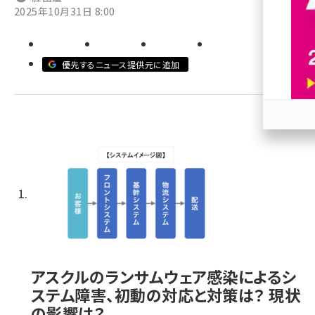
2025年10月31日 8:00
revico (739)
優先するニュース提供元に追加
参加
アスクルのランサムウェア感染によるシ
ステム障害、初動の対応と対策は？ 現状
の影響は？