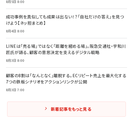
8月5日 8:00
マーケティングの真実 P&G・グリコで学んだ失敗
組織」へ
と成長の法則
組織の成果を最大化する ルールのデザイン
￥3,080
￥2,200
成功事例を真似しても成果は出ない！？「自社だけの答え」を見つ
￥1,980
けよう【ネッ担まとめ】
8月4日 8:00
Amazonランキングをもっと見る
Amazonランキングをもっと見る
Amazonランキングをもっと見る
LINEは「売る場」ではなく「距離を縮める場」。阪急交通社・宇和川
匠氏が語る、顧客の意思決定を支えるデジタル戦略
8月3日 8:00
顧客の8割は「なんとなく」離脱する。ECリピート売上を最大化する
7つの鉄板シナリオをアクションリンクが公開
8月3日 7:00
新着記事をもっと見る