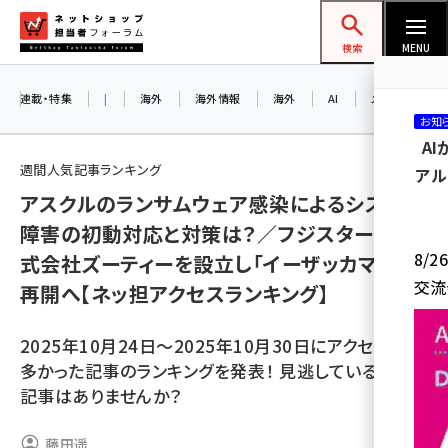
メ
ネットショップ担当者フォーラム
イ
検索
MENU
ン
コ
連載・特集
|
海外
海外情報
海外
AI
メタバース
お知
ン
A
テ
週間人気記事ランキング
アル
ン
アスクルのランサムウェア感染によるシステム
ツ
amazon (2244)
障害の初動対応と対策は？／フジスターが株
に
8/
式会社ズーティーを設立し「イーザッカマニア」
yahoo (1899)
移
交流
再開へ【ネッ担アクセスランキング】
動
楽天 (1871)
ecbeing (1207)
2025年10月24日～2025年10月30日にアクセス数の
多かった記事のランキングを発表！ 見逃している人気
アスクル (1117)
記事はありませんか？
base (1071)
藤田遥
ビィ・フォアード (773)