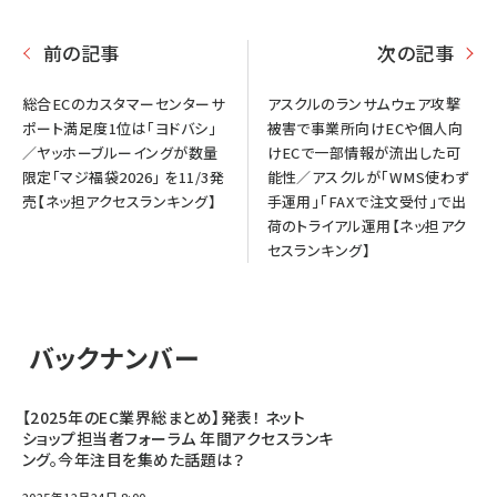
前の記事
次の記事
総合ECのカスタマーセンターサ
アスクルのランサムウェア攻撃
ポート満足度1位は「ヨドバシ」
被害で事業所向けECや個人向
／ヤッホーブルーイングが数量
けECで一部情報が流出した可
限定「マジ福袋2026」 を11/3発
能性／アスクルが「WMS使わず
売【ネッ担アクセスランキング】
手運用」「FAXで注文受付」で出
荷のトライアル運用【ネッ担アク
セスランキング】
バックナンバー
【2025年のEC業界総まとめ】発表！ ネット
ショップ担当者フォーラム 年間アクセスランキ
ング。今年注目を集めた話題は？