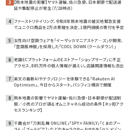
【熊本地震の影響】ヤマト運輸、佐川急便、日本郵便で配送遅
延や集配停止が発生（7/28時点）
ファーストリテイリング、令和8年熊本地震の被災地緊急支援
でユニクロ商品を2万点寄贈を決定、1億円規模の寄付を予定
女性向け空調ウェアを「イーザッカマニアストア―ズ」が開発、
「空調風神服」を採用した「COOL DOWN（クールダウン）」
老舗ECプラットフォームのEストアー「ショップサーブ」に不正
アクセス、885万件の個人情報が漏えい。店舗関連情報も流出
楽天の最新AIやテクノロジーを体験できる「Rakuten AI
Optimism」、今日からスタート。パシフィコ横浜で開催
熊本地震の影響でヤマト運輸・佐川急便・日本郵便が配送制
限／小売のプロが語るオムニチャネル成功の条件【ネッ担アク
セスランキング】
千趣会が「刀剣乱舞 ONLINE」「SPY×FAMILY」「くまのプー
さん」「ズートピア2」などのキャラクターおせちを「ベルメゾン