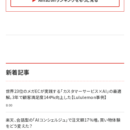
Amazon マーケティング・セールス全般関連書籍 の
Amazon ビジネス・経済関連書籍 の売れ筋ランキン
Amazon 経営戦略関連書籍 の売れ筋ランキング
売れ筋ランキング
グ
更新日時：2026/06/26 19:05
更新日時：2026/06/26 19:05
更新日時：2026/06/26 19:05
2億円を売り上げたプロが教える note×AI 最強の
anan(アンアン)2026/07/01号 No.2501[魅せる
ベインキャピタル 企業価値向上力の秘密
副業
カラダ2026／宮舘涼太]
￥2,640
￥1,870
￥880
イシューからはじめよ［改訂版］――知的生産の「シンプ
小さな会社は戦略が9割
anan(アンアン)2026/06/24号 No.2500増刊
ルな本質」
スペシャルエディション[王道エンタメの矜持／
￥1,980
新着記事
BTS]
￥2,200
￥1,100
ドリルを売るには穴を売れ
経営メモ 16年の起業家人生で得た知見
世界23位のメガECが実践する「カスタマーサービス×AI」の最適
anan(アンアン)2026/07/08号 No.2502[2026
￥1,815
￥2,750
解。3年で顧客満足度144%向上した【Lululemon事例】
年後半、あなたの恋と運命／山田涼介]
￥880
8:00
Brand Shift(ブランド・シフト): 「信頼」で選ばれ
影響力の武器［新版］：人を動かす七つの原理
る時代の成長戦略
￥3,190
ママ投資家が育休中に１億貯めた株式投資
楽天、会話型の「AIコンシェルジュ」で注文額17％増。買い物体験
￥2,420
￥1,870
をどう変えた？