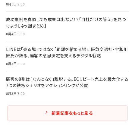
フィードバック経営 「沈黙の組織」から「高め合う
8月5日 8:00
マーケティングの真実 P&G・グリコで学んだ失敗
組織」へ
と成長の法則
組織の成果を最大化する ルールのデザイン
￥3,080
￥2,200
成功事例を真似しても成果は出ない！？「自社だけの答え」を見つ
￥1,980
けよう【ネッ担まとめ】
8月4日 8:00
Amazonランキングをもっと見る
Amazonランキングをもっと見る
Amazonランキングをもっと見る
LINEは「売る場」ではなく「距離を縮める場」。阪急交通社・宇和川
匠氏が語る、顧客の意思決定を支えるデジタル戦略
8月3日 8:00
顧客の8割は「なんとなく」離脱する。ECリピート売上を最大化する
7つの鉄板シナリオをアクションリンクが公開
8月3日 7:00
新着記事をもっと見る