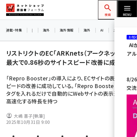
メ
ネットショップ担当者フォーラム
イ
検索
MENU
ン
コ
連載・特集
|
海外
海外情報
海外
AI
メタバース
お知
ン
A
テ
リストリクトのEC「ARKnets（アークネッツ）」、
アル
ン
最大で0.86秒のサイトスピード改善に成功
ツ
amazon (2244)
に
「Repro Booster」の導入により、ECサイトの表示ス
8/
yahoo (1899)
移
ピードの改善に成功している。「Repro Booster」は、
交流
動
楽天 (1871)
タグを入れるだけで自動的にWebサイトの表示速度を
高速化する特長を持つ
ecbeing (1207)
アスクル (1117)
大嶋 喜子
[執筆]
2025年10月31日 9:00
base (1071)
ビィ・フォアード (773)