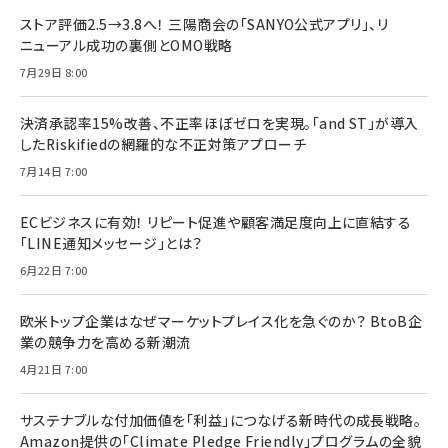
ストア評価2.5→3.8へ！ 三陽商会の「SANYO公式アプリ」、リ
ニューアル成功の裏側とOMO戦略
7月29日 8:00
決済承認率15%改善、不正率ほぼゼロを実現。「and ST」が導入
したRiskifiedの網羅的な不正対策アプローチ
7月14日 7:00
ECビジネスに有効！ リピート促進や顧客満足度向上に直結する
「LINE通知メッセージ」とは？
6月22日 7:00
欧米トップ企業はなぜマーケットプレイス化を急ぐのか？ BtoB企
業の競争力を高める新潮流
4月21日 7:00
サステナブルな付加価値を「利益」につなげる新時代の成長戦略。
Amazon提供の「Climate Pledge Friendly」プログラムの全貌