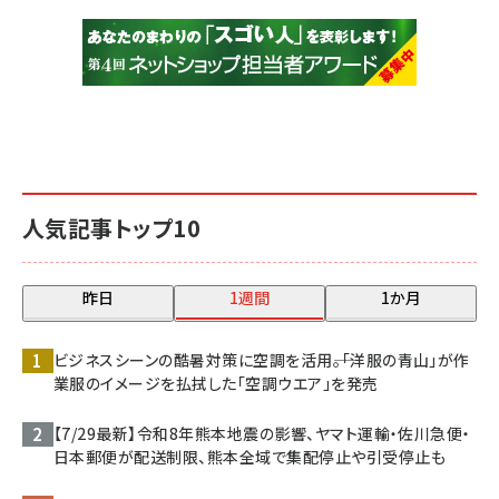
人気記事トップ10
昨日
1週間
1か月
ビジネスシーンの酷暑対策に空調を活用――。「洋服の青山」が作
業服のイメージを払拭した「空調ウエア」を発売
【7/29最新】令和8年熊本地震の影響、ヤマト運輸・佐川急便・
日本郵便が配送制限、熊本全域で集配停止や引受停止も