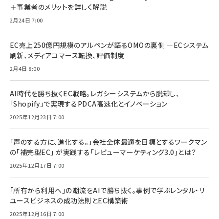
＋事業者のメリットを詳しく解説
2月24日 7:00
EC売上250億円規模のアルペンが語るOMOの裏側 ―ECシステム
刷新、メディアコマース転換、評価制度
2月4日 8:00
AI時代を勝ち抜くEC戦略。レガシーシステムから脱却し、
「Shopify」で実現するPDCA高速化とイノベーション
2025年12月23日 7:00
「声のする方に、進化する。」会社全体最適を目標とするワークマン
の「補完型EC」 が実践する「レビューマーケティング3.0」とは？
2025年12月17日 7:00
「所有から利用へ」の潮流をAIで勝ち抜く。事例で学ぶレンタル・リ
ユースビジネスの成功法則とEC構築術
2025年12月16日 7:00