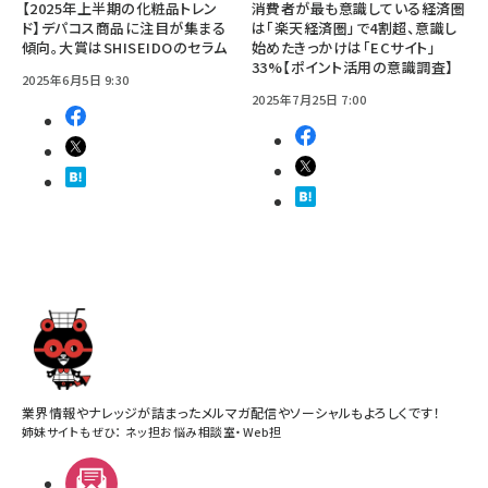
【2025年上半期の化粧品トレン
消費者が最も意識している経済圏
ド】デパコス商品に注目が集まる
は「楽天経済圏」で4割超、意識し
傾向。大賞はSHISEIDOのセラム
始めたきっかけは「ECサイト」
33%【ポイント活用の意識調査】
2025年6月5日 9:30
2025年7月25日 7:00
業界情報やナレッジが詰まったメルマガ配信やソーシャルもよろしくです！
姉妹サイトもぜひ：
ネッ担お悩み相談室
・
Web担
メルマガ