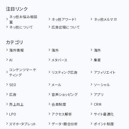
注目リンク
ネッ担お悩み相談
ネッ担アワード！
ネッ担メルマガ
室
ネッ担について
広告出稿について
カテゴリ
海外情報
海外
海外
AI
メタバース
集客
コンテンツマーケ
リスティング広告
アフィリエイト
ティング
SEO
メール
ソーシャル
広告
音声ショッピング
アプリ
売上向上
会員制度
CRM
LPO
アクセス解析
サイト最適化
スマホ・タブレット
データ・競合分析
ポイント制度