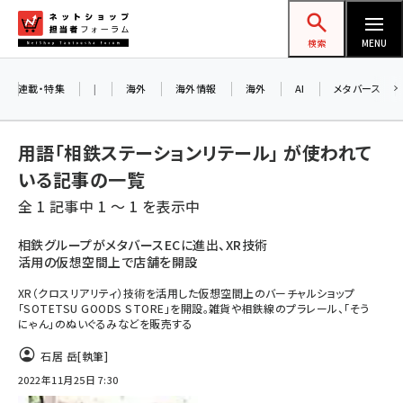
メ
ネットショップ担当者フォーラム
イ
検索
MENU
ン
コ
連載・特集
|
海外
海外情報
海外
AI
メタバース
ン
テ
用語「相鉄ステーションリテール」 が使われて
ン
いる記事の一覧
ツ
amazon (2255)
全 1 記事中 1 ～ 1 を表示中
に
yahoo (1906)
移
相鉄グループがメタバースECに進出、XR技術
活用の仮想空間上で店舗を開設
動
楽天 (1874)
XR（クロスリアリティ）技術を活用した仮想空間上のバーチャルショップ
ecbeing (1210)
「SOTETSU GOODS STORE」を開設。雑貨や相鉄線のプラレール、「そう
にゃん」のぬいぐるみなどを販売する
アスクル (1122)
石居 岳
[執筆]
base (1081)
2022年11月25日 7:30
ビィ・フォアード (776)