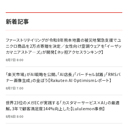
新着記事
ファーストリテイリングが令和8年熊本地震の被災地緊急支援でユ
ニクロ商品を2万点寄贈を決定／女性向け空調ウェアを「イーザッ
カマニアストア―ズ」が開発【ネッ担アクセスランキング】
8月7日 8:00
「楽天市場」がAI戦略を公開。「AI店長」「バーチャル試着」「RMSバ
ナー画像生成」の全ぼう【Rakuten AI Optimismレポート】
8月7日 7:00
世界23位のメガECが実践する「カスタマーサービス×AI」の最適
解。3年で顧客満足度144%向上した【Lululemon事例】
8月6日 8:00