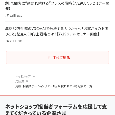
創」で顧客に“選ばれ続ける”プラスの戦略【7/29リアルセミナー開
催】
7月22日 8:30
年間32万件超のVOCをAIで分析するカウネット。「お客さまのお困
りごと」起点のCX向上戦略とは？【7/29リアルセミナー開催】
7月21日 9:00
すべて見る
ネッ担トップ
用語集
パ
用語「相鉄ステーションリテール」 が使われている記事の一覧
ン
く
ネットショップ担当者フォーラムを応援して支
ず
えてくださっている企業さま