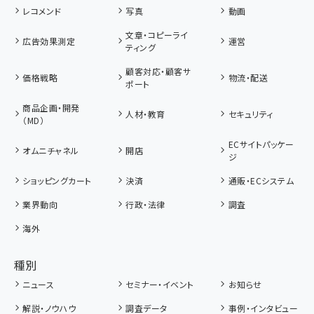
レコメンド
写真
動画
文章・コピーライ
広告効果測定
運営
ティング
顧客対応・顧客サ
価格戦略
物流・配送
ポート
商品企画・開発
人材・教育
セキュリティ
（MD）
ECサイトパッケー
オムニチャネル
開店
ジ
ショッピングカート
決済
通販・ECシステム
業界動向
行政・法律
調査
海外
種別
ニュース
セミナー・イベント
お知らせ
解説・ノウハウ
調査データ
事例・インタビュー