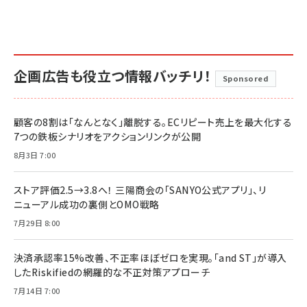
企画広告も役立つ情報バッチリ！
Sponsored
顧客の8割は「なんとなく」離脱する。ECリピート売上を最大化する
7つの鉄板シナリオをアクションリンクが公開
8月3日 7:00
ストア評価2.5→3.8へ！ 三陽商会の「SANYO公式アプリ」、リ
ニューアル成功の裏側とOMO戦略
7月29日 8:00
決済承認率15%改善、不正率ほぼゼロを実現。「and ST」が導入
したRiskifiedの網羅的な不正対策アプローチ
7月14日 7:00