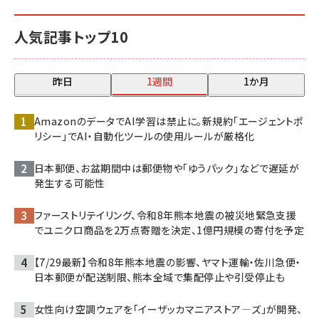
人気記事トップ10
昨日
1週間
1か月
AmazonのデータでAI学習は禁止に。新規約「エージェントポ
リシー」でAI・自動化ツールの使用ルールが厳格化
日本郵便、お盆期間中は郵便物や「ゆうパック」などで遅延が
発生する可能性
ファーストリテイリング、令和8年熊本地震の被災地緊急支援
でユニクロ商品を2万点寄贈を決定、1億円規模の寄付を予定
【7/29最新】令和8年熊本地震の影響、ヤマト運輸・佐川急便・
日本郵便が配送制限、熊本全域で集配停止や引受停止も
女性向け空調ウェアを「イーザッカマニアストア―ズ」が開発、