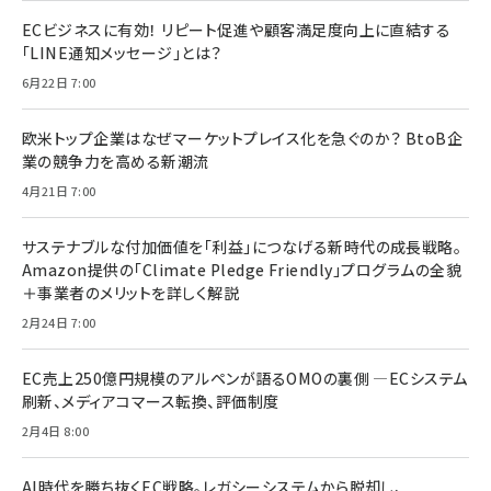
ECビジネスに有効！ リピート促進や顧客満足度向上に直結する
「LINE通知メッセージ」とは？
6月22日 7:00
欧米トップ企業はなぜマーケットプレイス化を急ぐのか？ BtoB企
業の競争力を高める新潮流
4月21日 7:00
サステナブルな付加価値を「利益」につなげる新時代の成長戦略。
Amazon提供の「Climate Pledge Friendly」プログラムの全貌
＋事業者のメリットを詳しく解説
2月24日 7:00
EC売上250億円規模のアルペンが語るOMOの裏側 ―ECシステム
刷新、メディアコマース転換、評価制度
2月4日 8:00
AI時代を勝ち抜くEC戦略。レガシーシステムから脱却し、