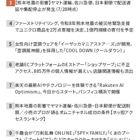
【熊本地震の影響】ヤマト運輸、佐川急便、日本郵便で配送遅
延や集配停止が発生（7/28時点）
ファーストリテイリング、令和8年熊本地震の被災地緊急支援
でユニクロ商品を2万点寄贈を決定、1億円規模の寄付を予定
女性向け空調ウェアを「イーザッカマニアストア―ズ」が開発、
「空調風神服」を採用した「COOL DOWN（クールダウン）」
老舗ECプラットフォームのEストアー「ショップサーブ」に不正
アクセス、885万件の個人情報が漏えい。店舗関連情報も流出
楽天の最新AIやテクノロジーを体験できる「Rakuten AI
Optimism」、今日からスタート。パシフィコ横浜で開催
熊本地震の影響でヤマト運輸・佐川急便・日本郵便が配送制
限／小売のプロが語るオムニチャネル成功の条件【ネッ担アク
セスランキング】
千趣会が「刀剣乱舞 ONLINE」「SPY×FAMILY」「くまのプー
さん」「ズートピア2」などのキャラクターおせちを「ベルメゾン