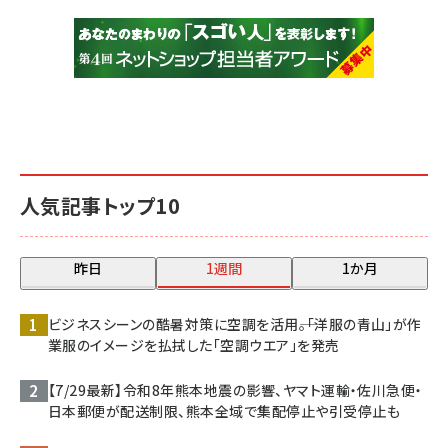
人気記事トップ10
昨日
1週間
1か月
ビジネスシーンの酷暑対策に空調を活用――。「洋服の青山」が作
業服のイメージを払拭した「空調ウエア」を発売
【7/29最新】令和8年熊本地震の影響、ヤマト運輸・佐川急便・
日本郵便が配送制限、熊本全域で集配停止や引受停止も