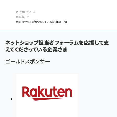
ネッ担トップ
用語集
パ
用語「PwC」 が使われている記事の一覧
ン
く
ネットショップ担当者フォーラムを応援して支
ず
えてくださっている企業さま
ゴールドスポンサー