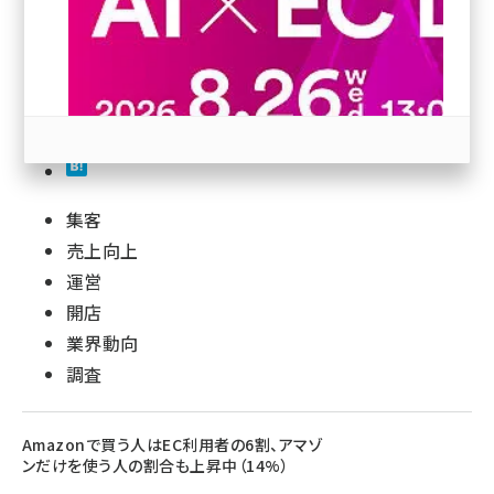
revico (737)
78
集客
参加登録はこちら↑
売上向上
運営
開店
業界動向
調査
Amazonで買う人はEC利用者の6割、アマゾ
ンだけを使う人の割合も上昇中（14%）