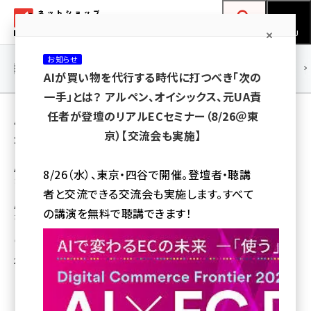
メ
ネットショップ担当者フォーラム
イ
検索
MENU
ン
お知らせ
コ
連載・特集
|
海外
海外情報
海外
AI
メタバース
AIが買い物を代行する時代に打つべき「次の
ン
一手」とは？ アルペン、オイシックス、元UA責
テ
用語「PwC」 が使われている記事の一覧
任者が登壇のリアルECセミナー（8/26＠東
ン
京）【交流会も実施】
全 3 記事中 1 ～ 3 を表示中
ツ
amazon (2236)
に
Amazonが驚異の存在に――アマゾン対応戦略
8/26（水）、東京・四谷で開催。登壇者・聴講
など小売業者が今後投資すべき10分野
yahoo (1896)
移
者と交流できる交流会も実施します。すべて
動
Amazonの台頭によって、リアル店舗や他のECサイトの利用頻度の低下につ
楽天 (1865)
の講演を無料で聴講できます！
ながっているという
ecbeing (1204)
渡部 和章
アスクル (1112)
2017年7月11日 7:00
base (1068)
ビィ・フォアード (769)