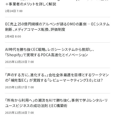
＋事業者のメリットを詳しく解説
2月24日 7:00
EC売上250億円規模のアルペンが語るOMOの裏側 ―ECシステム
刷新、メディアコマース転換、評価制度
2月4日 8:00
AI時代を勝ち抜くEC戦略。レガシーシステムから脱却し、
「Shopify」で実現するPDCA高速化とイノベーション
2025年12月23日 7:00
「声のする方に、進化する。」会社全体最適を目標とするワークマン
の「補完型EC」 が実践する「レビューマーケティング3.0」とは？
2025年12月17日 7:00
「所有から利用へ」の潮流をAIで勝ち抜く。事例で学ぶレンタル・リ
ユースビジネスの成功法則とEC構築術
2025年12月16日 7:00