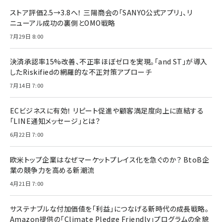
ストア評価2.5→3.8へ！ 三陽商会の「SANYO公式アプリ」、リ
ニューアル成功の裏側とOMO戦略
7月29日 8:00
決済承認率15%改善、不正率ほぼゼロを実現。「and ST」が導入
したRiskifiedの網羅的な不正対策アプローチ
7月14日 7:00
ECビジネスに有効！ リピート促進や顧客満足度向上に直結する
「LINE通知メッセージ」とは？
6月22日 7:00
欧米トップ企業はなぜマーケットプレイス化を急ぐのか？ BtoB企
業の競争力を高める新潮流
4月21日 7:00
サステナブルな付加価値を「利益」につなげる新時代の成長戦略。
Amazon提供の「Climate Pledge Friendly」プログラムの全貌