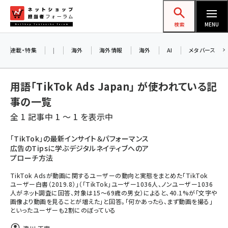
メ
ネットショップ担当者フォーラム
イ
検索
MENU
ン
コ
連載・特集
|
海外
海外情報
海外
AI
メタバース
ン
テ
用語「TikTok Ads Japan」 が使われている記
ン
事の一覧
ツ
amazon (2249)
全 1 記事中 1 ～ 1 を表示中
に
yahoo (1901)
移
「TikTok」の最新インサイト＆パフォーマンス
広告のTipsに学ぶデジタルネイティブへのア
動
楽天 (1871)
プローチ方法
ecbeing (1207)
TikTok Adsが動画に関するユーザーの動向と実態をまとめた「TikTok
ユーザー白書（2019.8）」（「TikTok」ユーザー1036人、ノンユーザー1036
アスクル (1119)
人がネット調査に回答、対象は15～69歳の男女）によると、40.1%が「文字や
画像より動画を見ることが増えた」と回答。「何かあったら、まず動画を撮る」
base (1077)
といったユーザーも2割にのぼっている
ビィ・フォアード (773)