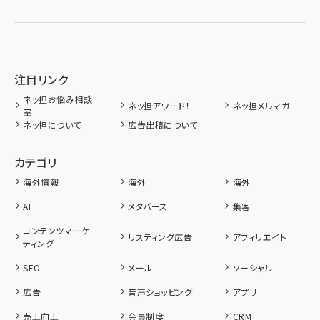
注目リンク
ネッ担お悩み相談
ネッ担アワード！
ネッ担メルマガ
室
ネッ担について
広告出稿について
カテゴリ
海外情報
海外
海外
AI
メタバース
集客
コンテンツマーケ
リスティング広告
アフィリエイト
ティング
SEO
メール
ソーシャル
広告
音声ショッピング
アプリ
売上向上
会員制度
CRM