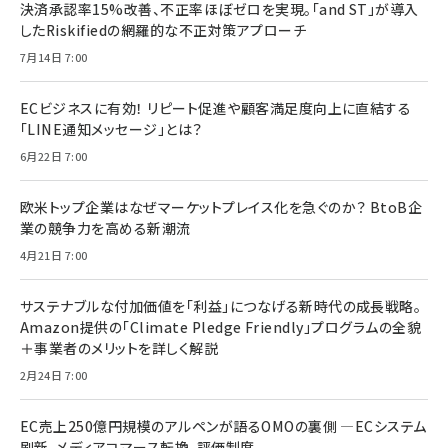
決済承認率15%改善、不正率ほぼゼロを実現。「and ST」が導入
したRiskifiedの網羅的な不正対策アプローチ
7月14日 7:00
ECビジネスに有効！ リピート促進や顧客満足度向上に直結する
「LINE通知メッセージ」とは？
6月22日 7:00
欧米トップ企業はなぜマーケットプレイス化を急ぐのか？ BtoB企
業の競争力を高める新潮流
4月21日 7:00
サステナブルな付加価値を「利益」につなげる新時代の成長戦略。
Amazon提供の「Climate Pledge Friendly」プログラムの全貌
＋事業者のメリットを詳しく解説
2月24日 7:00
EC売上250億円規模のアルペンが語るOMOの裏側 ―ECシステム
刷新、メディアコマース転換、評価制度