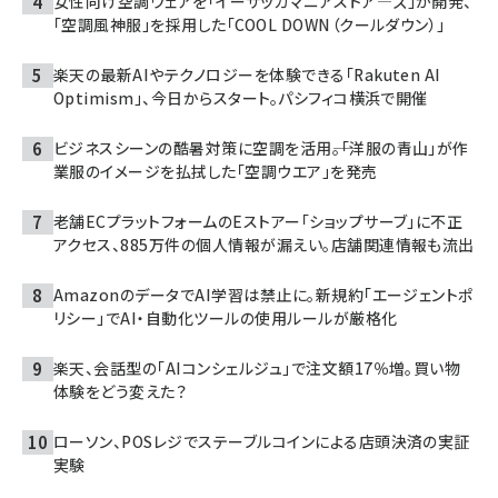
女性向け空調ウェアを「イーザッカマニアストア―ズ」が開発、
「空調風神服」を採用した「COOL DOWN（クールダウン）」
楽天の最新AIやテクノロジーを体験できる「Rakuten AI
Optimism」、今日からスタート。パシフィコ横浜で開催
ビジネスシーンの酷暑対策に空調を活用――。「洋服の青山」が作
業服のイメージを払拭した「空調ウエア」を発売
老舗ECプラットフォームのEストアー「ショップサーブ」に不正
アクセス、885万件の個人情報が漏えい。店舗関連情報も流出
AmazonのデータでAI学習は禁止に。新規約「エージェントポ
リシー」でAI・自動化ツールの使用ルールが厳格化
楽天、会話型の「AIコンシェルジュ」で注文額17％増。買い物
体験をどう変えた？
ローソン、POSレジでステーブルコインによる店頭決済の実証
実験