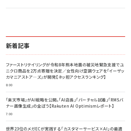
新着記事
ファーストリテイリングが令和8年熊本地震の被災地緊急支援でユ
ニクロ商品を2万点寄贈を決定／女性向け空調ウェアを「イーザッ
カマニアストア―ズ」が開発【ネッ担アクセスランキング】
8:00
「楽天市場」がAI戦略を公開。「AI店長」「バーチャル試着」「RMSバ
ナー画像生成」の全ぼう【Rakuten AI Optimismレポート】
7:00
世界23位のメガECが実践する「カスタマーサービス×AI」の最適