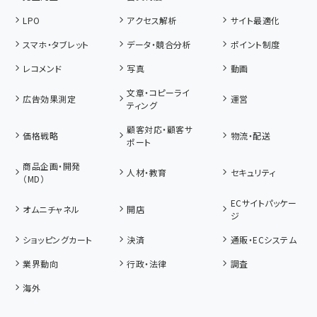
LPO
アクセス解析
サイト最適化
スマホ・タブレット
データ・競合分析
ポイント制度
レコメンド
写真
動画
文章・コピーライ
広告効果測定
運営
ティング
顧客対応・顧客サ
価格戦略
物流・配送
ポート
商品企画・開発
人材・教育
セキュリティ
（MD）
ECサイトパッケー
オムニチャネル
開店
ジ
ショッピングカート
決済
通販・ECシステム
業界動向
行政・法律
調査
海外