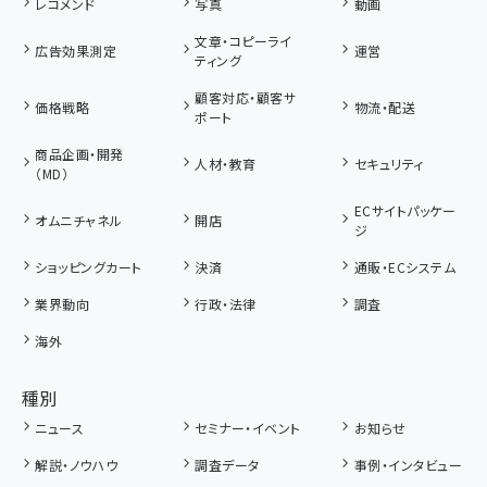
レコメンド
写真
動画
文章・コピーライ
広告効果測定
運営
ティング
顧客対応・顧客サ
価格戦略
物流・配送
ポート
商品企画・開発
人材・教育
セキュリティ
（MD）
ECサイトパッケー
オムニチャネル
開店
ジ
ショッピングカート
決済
通販・ECシステム
業界動向
行政・法律
調査
海外
種別
ニュース
セミナー・イベント
お知らせ
解説・ノウハウ
調査データ
事例・インタビュー