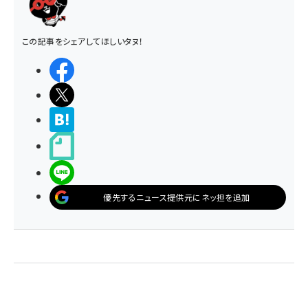
この記事をシェアしてほしいタヌ！
シェアする
ポストする
>ブクマする
noteで書く
LINEで送る
優先するニュース提供元にネッ担を追加