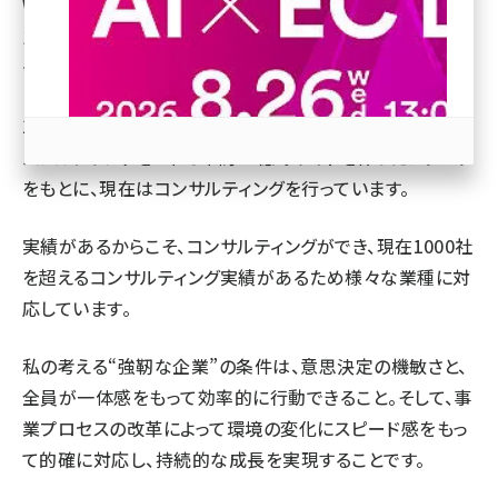
Web・ECのコンサルティング業務、運営代行、制作業務、イ
ンターネット広告事業、 タレント・モデルのトータルプロ
revico (744)
デュースを行っている会社です。
17歳からWeb業界一筋で、自身が立ち上げたレディースア
パレルブランドを4年で年商30億のサイトを作ったノウハウ
をもとに、現在はコンサルティングを行っています。
参加登録はこちら↑
実績があるからこそ、コンサルティングができ、現在1000社
を超えるコンサルティング実績があるため様々な業種に対
応しています。
私の考える“強靭な企業”の条件は、意思決定の機敏さと、
全員が一体感をもって効率的に行動できること。そして、事
業プロセスの改革によって環境の変化にスピード感をもっ
て的確に対応し、持続的な成長を実現することです。