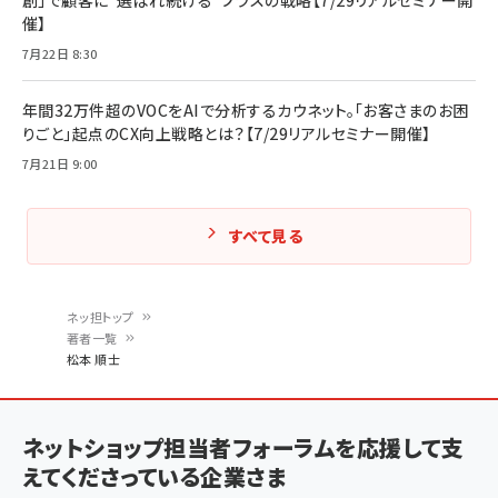
催】
7月22日 8:30
年間32万件超のVOCをAIで分析するカウネット。「お客さまのお困
りごと」起点のCX向上戦略とは？【7/29リアルセミナー開催】
7月21日 9:00
すべて見る
ネッ担トップ
著者一覧
パ
松本 順士
ン
く
ネットショップ担当者フォーラムを応援して支
ず
えてくださっている企業さま