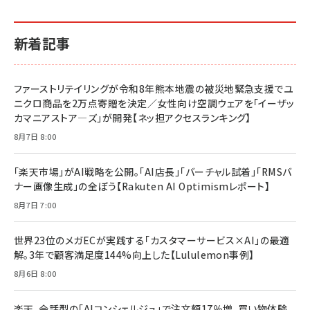
新着記事
ファーストリテイリングが令和8年熊本地震の被災地緊急支援でユ
ニクロ商品を2万点寄贈を決定／女性向け空調ウェアを「イーザッ
カマニアストア―ズ」が開発【ネッ担アクセスランキング】
8月7日 8:00
「楽天市場」がAI戦略を公開。「AI店長」「バーチャル試着」「RMSバ
ナー画像生成」の全ぼう【Rakuten AI Optimismレポート】
8月7日 7:00
世界23位のメガECが実践する「カスタマーサービス×AI」の最適
解。3年で顧客満足度144%向上した【Lululemon事例】
8月6日 8:00
楽天、会話型の「AIコンシェルジュ」で注文額17％増。買い物体験