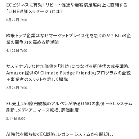
ECビジネスに有効！ リピート促進や顧客満足度向上に直結する
「LINE通知メッセージ」とは？
6月22日 7:00
欧米トップ企業はなぜマーケットプレイス化を急ぐのか？ BtoB企
業の競争力を高める新潮流
4月21日 7:00
サステナブルな付加価値を「利益」につなげる新時代の成長戦略。
Amazon提供の「Climate Pledge Friendly」プログラムの全貌
＋事業者のメリットを詳しく解説
2月24日 7:00
EC売上250億円規模のアルペンが語るOMOの裏側 ―ECシステム
刷新、メディアコマース転換、評価制度
2月4日 8:00
AI時代を勝ち抜くEC戦略。レガシーシステムから脱却し、