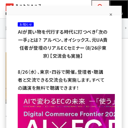
メ
ネットショップ担当者フォーラム
イ
検索
MENU
ン
お知らせ
コ
連載・特集
|
海外
海外情報
海外
AI
メタバース
AIが買い物を代行する時代に打つべき「次の
ン
一手」とは？ アルペン、オイシックス、元UA責
テ
任者が登壇のリアルECセミナー（8/26＠東
ン
松本 順士
京）【交流会も実施】
ツ
エスアンドティーパートナーズ株式会社紹介
amazon (2259)
に
8/26（水）、東京・四谷で開催。登壇者・聴講
yahoo (1908)
移
者と交流できる交流会も実施します。すべて
動
楽天 (1874)
の講演を無料で聴講できます！
ecbeing (1211)
アスクル (1122)
エスアンドティーパートナーズ株式会社
代表取締役
base (1083)
ビィ・フォアード (778)