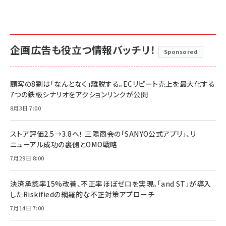
企画広告も役立つ情報バッチリ！
Sponsored
顧客の8割は「なんとなく」離脱する。ECリピート売上を最大化する
7つの鉄板シナリオをアクションリンクが公開
8月3日 7:00
ストア評価2.5→3.8へ！ 三陽商会の「SANYO公式アプリ」、リ
ニューアル成功の裏側とOMO戦略
7月29日 8:00
決済承認率15%改善、不正率ほぼゼロを実現。「and ST」が導入
したRiskifiedの網羅的な不正対策アプローチ
7月14日 7:00