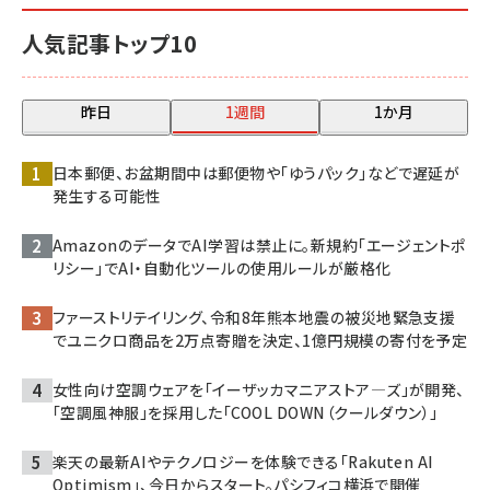
人気記事トップ10
昨日
1週間
1か月
日本郵便、お盆期間中は郵便物や「ゆうパック」などで遅延が
発生する可能性
AmazonのデータでAI学習は禁止に。新規約「エージェントポ
リシー」でAI・自動化ツールの使用ルールが厳格化
ファーストリテイリング、令和8年熊本地震の被災地緊急支援
でユニクロ商品を2万点寄贈を決定、1億円規模の寄付を予定
女性向け空調ウェアを「イーザッカマニアストア―ズ」が開発、
「空調風神服」を採用した「COOL DOWN（クールダウン）」
楽天の最新AIやテクノロジーを体験できる「Rakuten AI
Optimism」、今日からスタート。パシフィコ横浜で開催