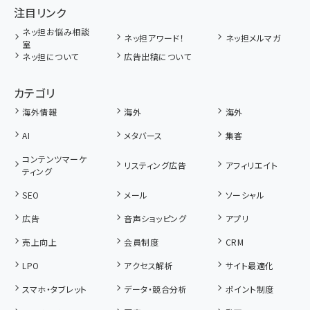
注目リンク
ネッ担お悩み相談
ネッ担アワード！
ネッ担メルマガ
室
ネッ担について
広告出稿について
カテゴリ
海外情報
海外
海外
AI
メタバース
集客
コンテンツマーケ
リスティング広告
アフィリエイト
ティング
SEO
メール
ソーシャル
広告
音声ショッピング
アプリ
売上向上
会員制度
CRM
LPO
アクセス解析
サイト最適化
スマホ・タブレット
データ・競合分析
ポイント制度