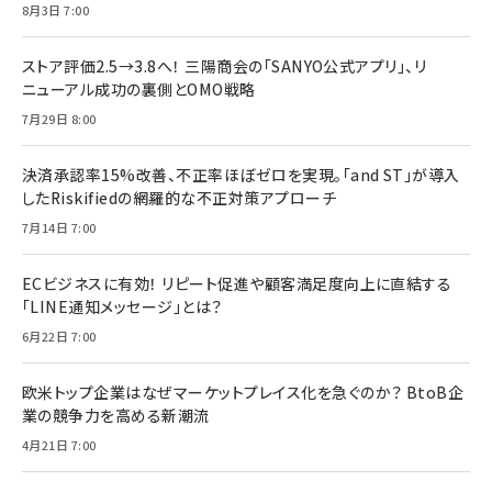
8月3日 7:00
ストア評価2.5→3.8へ！ 三陽商会の「SANYO公式アプリ」、リ
ニューアル成功の裏側とOMO戦略
7月29日 8:00
決済承認率15%改善、不正率ほぼゼロを実現。「and ST」が導入
したRiskifiedの網羅的な不正対策アプローチ
7月14日 7:00
ECビジネスに有効！ リピート促進や顧客満足度向上に直結する
「LINE通知メッセージ」とは？
6月22日 7:00
欧米トップ企業はなぜマーケットプレイス化を急ぐのか？ BtoB企
業の競争力を高める新潮流
4月21日 7:00