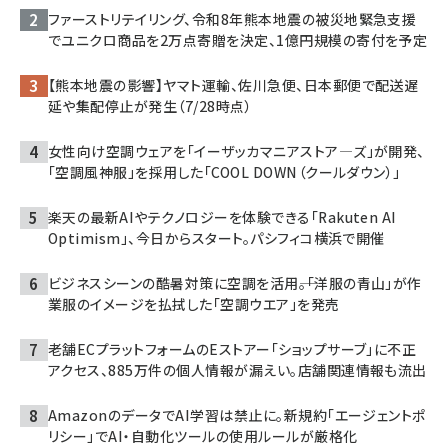
ファーストリテイリング、令和8年熊本地震の被災地緊急支援
でユニクロ商品を2万点寄贈を決定、1億円規模の寄付を予定
【熊本地震の影響】ヤマト運輸、佐川急便、日本郵便で配送遅
延や集配停止が発生（7/28時点）
女性向け空調ウェアを「イーザッカマニアストア―ズ」が開発、
「空調風神服」を採用した「COOL DOWN（クールダウン）」
楽天の最新AIやテクノロジーを体験できる「Rakuten AI
Optimism」、今日からスタート。パシフィコ横浜で開催
ビジネスシーンの酷暑対策に空調を活用――。「洋服の青山」が作
業服のイメージを払拭した「空調ウエア」を発売
老舗ECプラットフォームのEストアー「ショップサーブ」に不正
アクセス、885万件の個人情報が漏えい。店舗関連情報も流出
AmazonのデータでAI学習は禁止に。新規約「エージェントポ
リシー」でAI・自動化ツールの使用ルールが厳格化