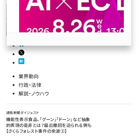
revico (740)
参加登録はこちら↑
業界動向
行政・法律
解説・ノウハウ
通販新聞ダイジェスト
機能性表示食品、「グーン」「ドーン」など抽象
的表現の是非とは？届出撤回を迫られる例も
【さくらフォレスト事件の余波②】