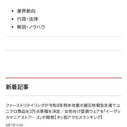
業界動向
行政・法律
解説・ノウハウ
新着記事
ファーストリテイリングが令和8年熊本地震の被災地緊急支援でユ
ニクロ商品を2万点寄贈を決定／女性向け空調ウェアを「イーザッ
カマニアストア―ズ」が開発【ネッ担アクセスランキング】
8月7日 8:00