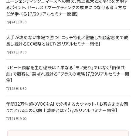
エージェンティックコマースへの備え、売上拡大と効率化を実現す
るポイント、セールスとマーケティングの成果につなげる考え方な
どが学べる【7/29リアルセミナー開催】
7月24日 8:30
大手が攻めない市場で勝つ！ ニッチ特化と徹底した顧客志向で成
長し続けるEC戦略とは【7/29リアルセミナー開催】
7月23日 8:30
リピート顧客を生む秘訣は？ 単なる「モノ売り」ではなく「価値共
創」で顧客に“選ばれ続ける”プラスの戦略【7/29リアルセミナー開
催】
7月22日 8:30
年間32万件超のVOCをAIで分析するカウネット。「お客さまのお困
りごと」起点のCX向上戦略とは？【7/29リアルセミナー開催】
7月21日 9:00