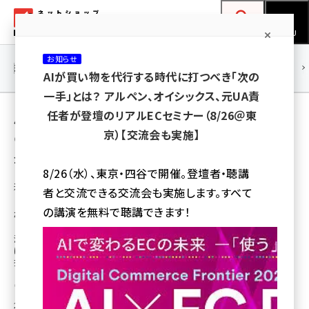
メ
ネットショップ担当者フォーラム
イ
検索
MENU
ン
お知らせ
コ
連載・特集
|
海外
海外情報
海外
AI
メタバース
AIが買い物を代行する時代に打つべき「次の
ン
一手」とは？ アルペン、オイシックス、元UA責
テ
用語「さくらフォレスト」 が使われている記事
任者が登壇のリアルECセミナー（8/26＠東
ン
京）【交流会も実施】
の一覧
ツ
amazon (2249)
全 3 記事中 1 ～ 3 を表示中
に
8/26（水）、東京・四谷で開催。登壇者・聴講
yahoo (1901)
移
通販新聞ダイジェスト
者と交流できる交流会も実施します。すべて
動
【さくらフォレスト事件の余波】機能性表示の
楽天 (1871)
の講演を無料で聴講できます！
根拠めぐる問題、基準の不明確さに波紋
ecbeing (1207)
消費者庁の食品表示対策課がさくらフォレストに対し、機能性表示の届け出
に「科学的根拠に欠ける」とみなした処分から端を発した、機能性表示の「根
アスクル (1119)
拠」をめぐる問題。現況と業界への波紋はどのようなものか
base (1077)
通販新聞
[転載元]
2023年8月31日 8:00
ビィ・フォアード (773)