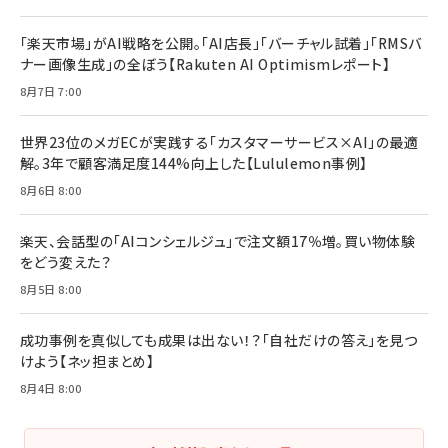
「楽天市場」がAI戦略を公開。「AI店長」「バーチャル試着」「RMSバ
ナー画像生成」の全ぼう【Rakuten AI Optimismレポート】
8月7日 7:00
世界23位のメガECが実践する「カスタマーサービス×AI」の最適
解。3年で顧客満足度144%向上した【Lululemon事例】
8月6日 8:00
楽天、会話型の「AIコンシェルジュ」で注文額17％増。買い物体験
をどう変えた？
8月5日 8:00
成功事例を真似しても成果は出ない！？「自社だけの答え」を見つ
けよう【ネッ担まとめ】
8月4日 8:00