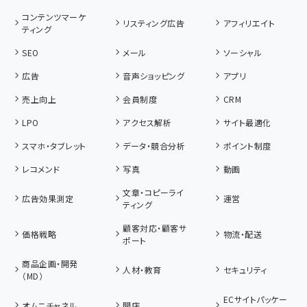
コンテンツマーケ
リスティング広告
アフィリエイト
ティング
SEO
メール
ソーシャル
広告
音声ショッピング
アプリ
売上向上
会員制度
CRM
LPO
アクセス解析
サイト最適化
スマホ・タブレット
データ・競合分析
ポイント制度
レコメンド
写真
動画
文章・コピーライ
広告効果測定
運営
ティング
顧客対応・顧客サ
価格戦略
物流・配送
ポート
商品企画・開発
人材・教育
セキュリティ
（MD）
ECサイトパッケー
オムニチャネル
開店