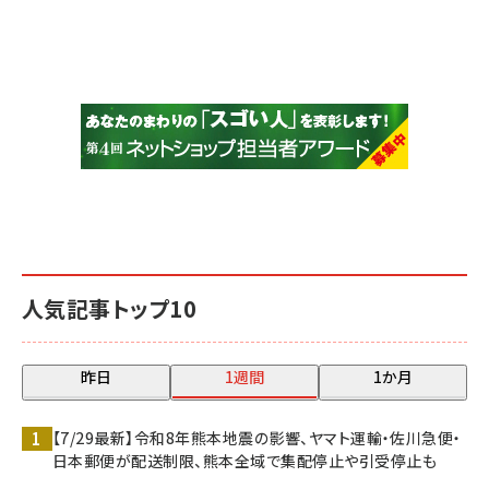
人気記事トップ10
昨日
1週間
1か月
【7/29最新】令和8年熊本地震の影響、ヤマト運輸・佐川急便・
日本郵便が配送制限、熊本全域で集配停止や引受停止も