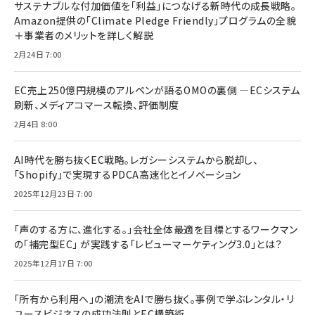
サステナブルな付加価値を「利益」につなげる新時代の成長戦略。
Amazon提供の「Climate Pledge Friendly」プログラムの全貌
＋事業者のメリットを詳しく解説
2月24日 7:00
EC売上250億円規模のアルペンが語るOMOの裏側 ―ECシステム
刷新、メディアコマース転換、評価制度
2月4日 8:00
AI時代を勝ち抜くEC戦略。レガシーシステムから脱却し、
「Shopify」で実現するPDCA高速化とイノベーション
2025年12月23日 7:00
「声のする方に、進化する。」会社全体最適を目標とするワークマン
の「補完型EC」 が実践する「レビューマーケティング3.0」とは？
2025年12月17日 7:00
「所有から利用へ」の潮流をAIで勝ち抜く。事例で学ぶレンタル・リ
ユースビジネスの成功法則とEC構築術