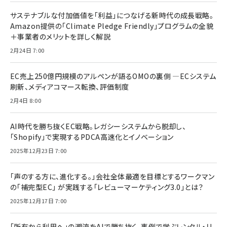
サステナブルな付加価値を「利益」につなげる新時代の成長戦略。
Amazon提供の「Climate Pledge Friendly」プログラムの全貌
＋事業者のメリットを詳しく解説
2月24日 7:00
EC売上250億円規模のアルペンが語るOMOの裏側 ―ECシステム
刷新、メディアコマース転換、評価制度
2月4日 8:00
AI時代を勝ち抜くEC戦略。レガシーシステムから脱却し、
「Shopify」で実現するPDCA高速化とイノベーション
2025年12月23日 7:00
「声のする方に、進化する。」会社全体最適を目標とするワークマン
の「補完型EC」 が実践する「レビューマーケティング3.0」とは？
2025年12月17日 7:00
「所有から利用へ」の潮流をAIで勝ち抜く。事例で学ぶレンタル・リ