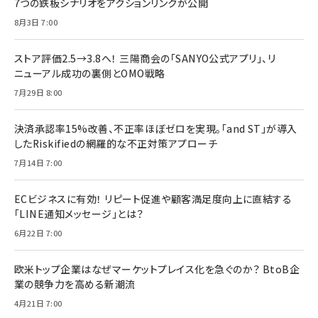
7つの鉄板シナリオをアクションリンクが公開
8月3日 7:00
ストア評価2.5→3.8へ！ 三陽商会の「SANYO公式アプリ」、リ
ニューアル成功の裏側とOMO戦略
7月29日 8:00
決済承認率15%改善、不正率ほぼゼロを実現。「and ST」が導入
したRiskifiedの網羅的な不正対策アプローチ
7月14日 7:00
ECビジネスに有効！ リピート促進や顧客満足度向上に直結する
「LINE通知メッセージ」とは？
6月22日 7:00
欧米トップ企業はなぜマーケットプレイス化を急ぐのか？ BtoB企
業の競争力を高める新潮流
4月21日 7:00