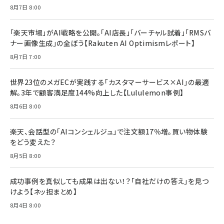
8月7日 8:00
「楽天市場」がAI戦略を公開。「AI店長」「バーチャル試着」「RMSバ
ナー画像生成」の全ぼう【Rakuten AI Optimismレポート】
8月7日 7:00
世界23位のメガECが実践する「カスタマーサービス×AI」の最適
解。3年で顧客満足度144%向上した【Lululemon事例】
8月6日 8:00
楽天、会話型の「AIコンシェルジュ」で注文額17％増。買い物体験
をどう変えた？
8月5日 8:00
成功事例を真似しても成果は出ない！？「自社だけの答え」を見つ
けよう【ネッ担まとめ】
8月4日 8:00