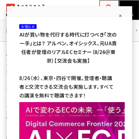
メ
ネットショップ担当者フォーラム
イ
検索
MENU
ン
お知らせ
コ
連載・特集
|
海外
海外情報
海外
AI
メタバース
AIが買い物を代行する時代に打つべき「次の
ン
一手」とは？ アルペン、オイシックス、元UA責
テ
用語「オフィスコム」 が使われている記事の一
任者が登壇のリアルECセミナー（8/26＠東
ン
京）【交流会も実施】
覧
ツ
amazon (2253)
全 2 記事中 1 ～ 2 を表示中
に
8/26（水）、東京・四谷で開催。登壇者・聴講
yahoo (1905)
移
オフィス家具のオフィスコム、「One to One
者と交流できる交流会も実施します。すべて
マーケティング」めざしCRMツール「アクション
動
楽天 (1873)
の講演を無料で聴講できます！
リンク」を導入
ecbeing (1210)
オフィスコムは課題だった既存顧客の売上拡大、LTV改善を実現するため、新
たにアドブレイブが提供するCRMツール「actionlink（アクションリンク）」を
アスクル (1122)
導入した
base (1079)
瀧川 正実
2020年3月19日 12:00
ビィ・フォアード (776)