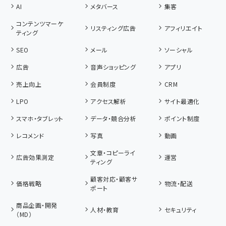
AI
メタバース
集客
コンテンツマーケ
リスティング広告
アフィリエイト
ティング
SEO
メール
ソーシャル
広告
音声ショッピング
アプリ
売上向上
会員制度
CRM
LPO
アクセス解析
サイト最適化
スマホ・タブレット
データ・競合分析
ポイント制度
レコメンド
写真
動画
文章・コピーライ
広告効果測定
運営
ティング
顧客対応・顧客サ
価格戦略
物流・配送
ポート
商品企画・開発
人材・教育
セキュリティ
（MD）