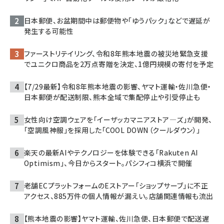
日本郵便、お盆期間中は郵便物や「ゆうパック」などで遅延が
発生する可能性
ファーストリテイリング、令和8年熊本地震の被災地緊急支援
でユニクロ商品を2万点寄贈を決定、1億円規模の寄付を予定
【7/29最新】令和8年熊本地震の影響、ヤマト運輸・佐川急便・
日本郵便が配送制限、熊本全域で集配停止や引受停止も
女性向け空調ウェアを「イーザッカマニアストア―ズ」が開発、
「空調風神服」を採用した「COOL DOWN（クールダウン）」
楽天の最新AIやテクノロジーを体験できる「Rakuten AI
Optimism」、今日からスタート。パシフィコ横浜で開催
老舗ECプラットフォームのEストアー「ショップサーブ」に不正
アクセス、885万件の個人情報が漏えい。店舗関連情報も流出
【熊本地震の影響】ヤマト運輸、佐川急便、日本郵便で配送遅