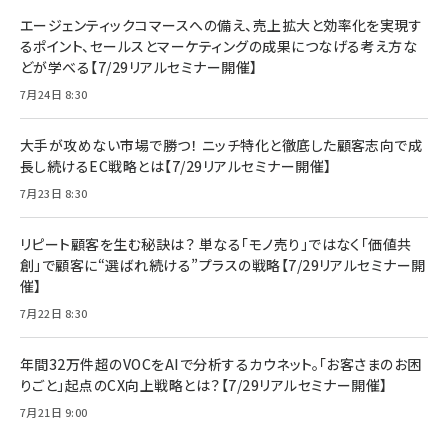
エージェンティックコマースへの備え、売上拡大と効率化を実現す
るポイント、セールスとマーケティングの成果につなげる考え方な
どが学べる【7/29リアルセミナー開催】
7月24日 8:30
大手が攻めない市場で勝つ！ ニッチ特化と徹底した顧客志向で成
長し続けるEC戦略とは【7/29リアルセミナー開催】
7月23日 8:30
リピート顧客を生む秘訣は？ 単なる「モノ売り」ではなく「価値共
創」で顧客に“選ばれ続ける”プラスの戦略【7/29リアルセミナー開
催】
7月22日 8:30
年間32万件超のVOCをAIで分析するカウネット。「お客さまのお困
りごと」起点のCX向上戦略とは？【7/29リアルセミナー開催】
7月21日 9:00