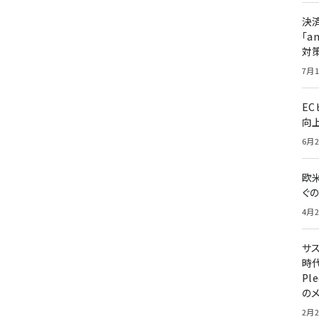
決
「a
対
7月1
E
向
6月2
欧
ぐ
4月2
サ
時代
Pl
の
2月2