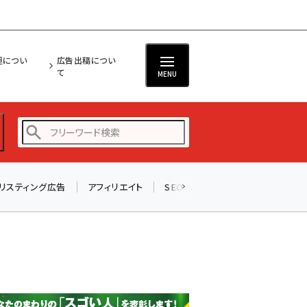
担につい
広告出稿につい
て
MENU
リスティング広告
アフィリエイト
SEO
メール
ソーシャル
amazon (2255)
yahoo (1906)
楽天 (1874)
ecbeing (1210)
アスクル (1122)