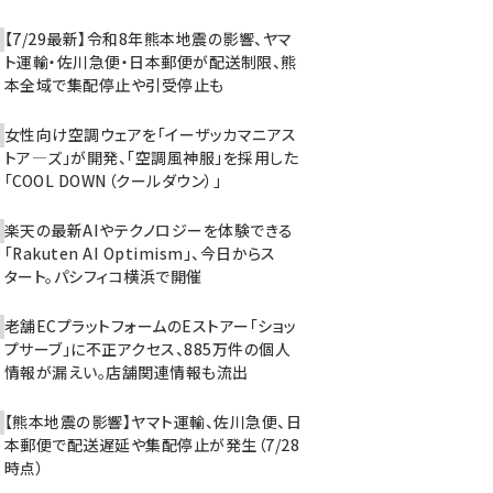
【7/29最新】令和8年熊本地震の影響、ヤマ
ト運輸・佐川急便・日本郵便が配送制限、熊
本全域で集配停止や引受停止も
女性向け空調ウェアを「イーザッカマニアス
トア―ズ」が開発、「空調風神服」を採用した
「COOL DOWN（クールダウン）」
楽天の最新AIやテクノロジーを体験できる
「Rakuten AI Optimism」、今日からス
タート。パシフィコ横浜で開催
老舗ECプラットフォームのEストアー「ショッ
プサーブ」に不正アクセス、885万件の個人
情報が漏えい。店舗関連情報も流出
【熊本地震の影響】ヤマト運輸、佐川急便、日
本郵便で配送遅延や集配停止が発生（7/28
時点）