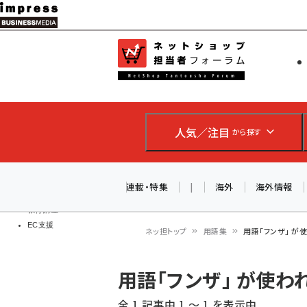
メ
イ
EC担当者
ネットショッ
ン
Web担当者
コ
製品導入
ン
企業IT
ソフト開発
テ
IoT・AI
人気／注目
から探す
ン
DCクラウド
研究・調査
ツ
エネルギー
に
連載・特集
|
海外
海外情報
ドローン
移
教育講座
EC支援
動
ネッ担トップ
用語集
用語「フンザ」 が
パ
用語「フンザ」 が使
ン
全 1 記事中 1 ～ 1 を表示中