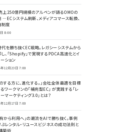
C売上250億円規模のアルペンが語るOMOの
側 ―ECシステム刷新、メディアコマース転換、
価制度
日 8:00
I時代を勝ち抜くEC戦略。レガシーシステムから
し、「Shopify」で実現するPDCA高速化とイ
ベーション
5年12月23日 7:00
声のする方に、進化する。」会社全体最適を目標
するワークマンの「補完型EC」 が実践する「レ
ーマーケティング3.0」とは？
5年12月17日 7:00
所有から利用へ」の潮流をAIで勝ち抜く。事例
学ぶレンタル・リユースビジネスの成功法則と
C構築術