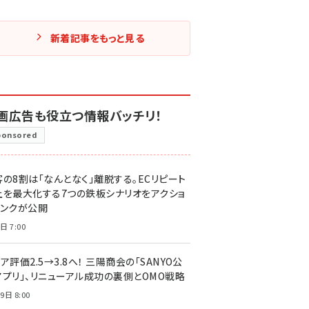
新着記事をもっと見る
画広告も役立つ情報バッチリ！
ponsored
客の8割は「なんとなく」離脱する。ECリピート
上を最大化する7つの鉄板シナリオをアクショ
リンクが公開
日 7:00
ア評価2.5→3.8へ！ 三陽商会の「SANYO公
アプリ」、リニューアル成功の裏側とOMO戦略
9日 8:00