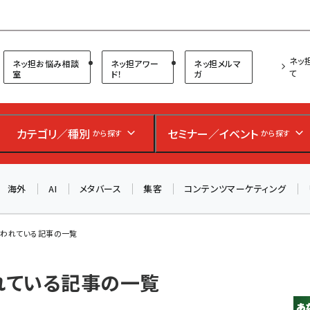
プ担当者フォーラム
ネッ
ネッ担お悩み相談
ネッ担アワー
ネッ担メルマ
て
室
ド！
ガ
カテゴリ／種別
セミナー／イベント
から探す
から探す
海外
AI
メタバース
集客
コンテンツマーケティング
使われている記事の一覧
われている記事の一覧