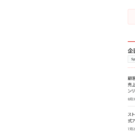
企
S
顧
売
ン
8月3
スト
式
7月2