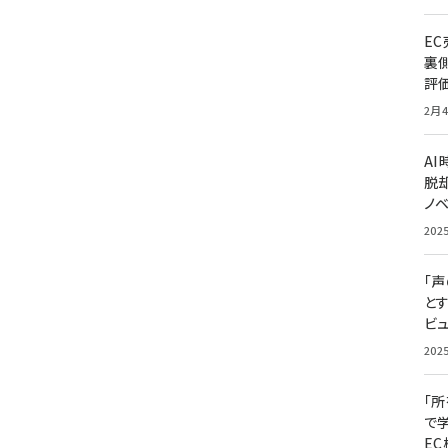
E
裏
評
2月4
A
脱却
ノ
202
「
と
ビュ
202
「
で
E