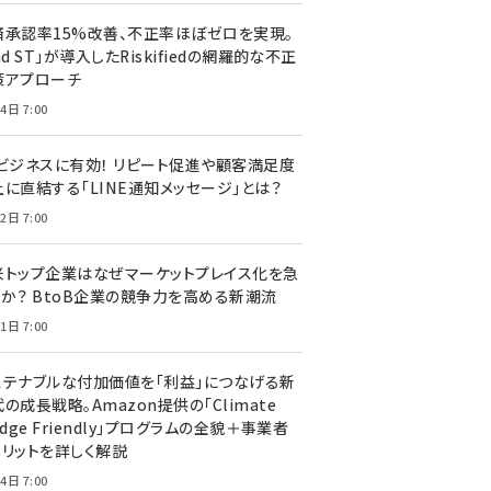
済承認率15%改善、不正率ほぼゼロを実現。
nd ST」が導入したRiskifiedの網羅的な不正
策アプローチ
4日 7:00
Cビジネスに有効！ リピート促進や顧客満足度
上に直結する「LINE通知メッセージ」とは？
2日 7:00
米トップ企業はなぜマーケットプレイス化を急
のか？ BtoB企業の競争力を高める新潮流
1日 7:00
ステナブルな付加価値を「利益」につなげる新
の成長戦略。Amazon提供の「Climate
edge Friendly」プログラムの全貌＋事業者
メリットを詳しく解説
4日 7:00