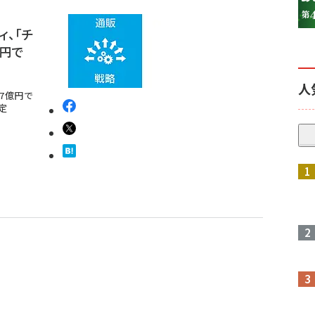
、「チ
億円で
人
17億円で
定