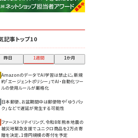
base (1081)
ビィ・フォアード (776)
revico (744)
気記事トップ10
昨日
1週間
1か月
AmazonのデータでAI学習は禁止に。新規
約「エージェントポリシー」でAI・自動化ツー
ルの使用ルールが厳格化
日本郵便、お盆期間中は郵便物や「ゆうパッ
ク」などで遅延が発生する可能性
ファーストリテイリング、令和8年熊本地震の
被災地緊急支援でユニクロ商品を2万点寄
贈を決定、1億円規模の寄付を予定