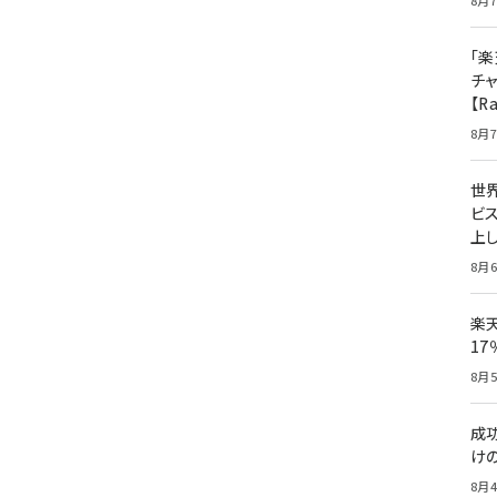
8月7
「楽
チ
【R
8月7
世
ビ
上し
8月6
楽
1
8月5
成
け
8月4