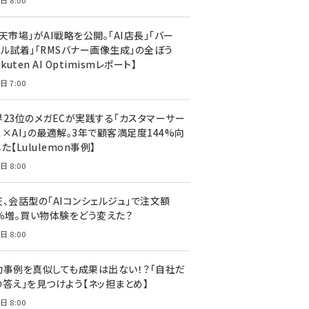
日 8:00
天市場」がAI戦略を公開。「AI店長」「バー
ャル試着」「RMSバナー画像生成」の全ぼう
akuten AI Optimismレポート】
日 7:00
界23位のメガECが実践する「カスタマーサー
ス×AI」の最適解。3年で顧客満足度144%向
た【Lululemon事例】
日 8:00
天、会話型の「AIコンシェルジュ」で注文額
7％増。買い物体験をどう変えた？
日 8:00
功事例を真似しても成果は出ない！？「自社だ
の答え」を見つけよう【ネッ担まとめ】
日 8:00