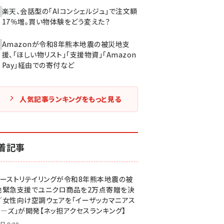
楽天、会話型の「AIコンシェルジュ」で注文額
17％増。買い物体験をどう変えた？
Amazonが令和8年熊本地震の被災地支
援、「ほしい物リスト」「支援物資」「Amazon
Pay」経由での寄付など
人気記事ランキングをもっと見る
着記事
ァーストリテイリングが令和8年熊本地震の被
地緊急支援でユニクロ商品を2万点寄贈を決
／女性向け空調ウェアを「イーザッカマニアス
ア―ズ」が開発【ネッ担アクセスランキング】