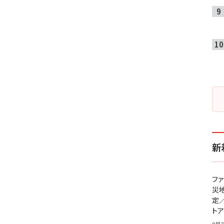
新
フ
災
定
ト