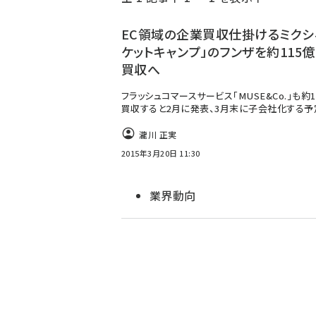
く
ず
EC領域の企業買収仕掛けるミクシィ
ケットキャンプ」のフンザを約115
買収へ
フラッシュコマースサービス「MUSE&Co.」も約
買収すると2月に発表、3月末に子会社化する予
瀧川 正実
2015年3月20日 11:30
業界動向