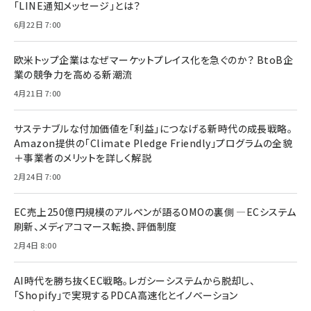
「LINE通知メッセージ」とは？
6月22日 7:00
欧米トップ企業はなぜマーケットプレイス化を急ぐのか？ BtoB企
業の競争力を高める新潮流
4月21日 7:00
サステナブルな付加価値を「利益」につなげる新時代の成長戦略。
Amazon提供の「Climate Pledge Friendly」プログラムの全貌
＋事業者のメリットを詳しく解説
2月24日 7:00
EC売上250億円規模のアルペンが語るOMOの裏側 ―ECシステム
刷新、メディアコマース転換、評価制度
2月4日 8:00
AI時代を勝ち抜くEC戦略。レガシーシステムから脱却し、
「Shopify」で実現するPDCA高速化とイノベーション