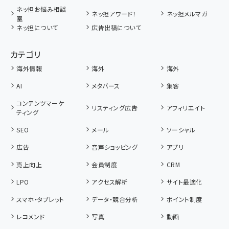
ネッ担お悩み相談
ネッ担アワード！
ネッ担メルマガ
室
ネッ担について
広告出稿について
カテゴリ
海外情報
海外
海外
AI
メタバース
集客
コンテンツマーケ
リスティング広告
アフィリエイト
ティング
SEO
メール
ソーシャル
広告
音声ショッピング
アプリ
売上向上
会員制度
CRM
LPO
アクセス解析
サイト最適化
スマホ・タブレット
データ・競合分析
ポイント制度
レコメンド
写真
動画