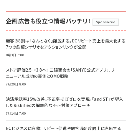
企画広告も役立つ情報バッチリ！
Sponsored
顧客の8割は「なんとなく」離脱する。ECリピート売上を最大化する
7つの鉄板シナリオをアクションリンクが公開
8月3日 7:00
ストア評価2.5→3.8へ！ 三陽商会の「SANYO公式アプリ」、リ
ニューアル成功の裏側とOMO戦略
7月29日 8:00
決済承認率15%改善、不正率ほぼゼロを実現。「and ST」が導入
したRiskifiedの網羅的な不正対策アプローチ
7月14日 7:00
ECビジネスに有効！ リピート促進や顧客満足度向上に直結する