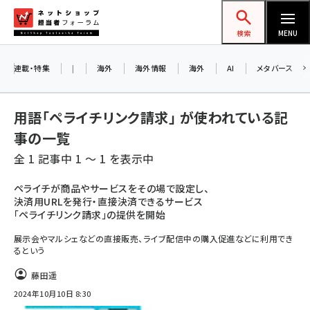
メ
ネットショップ担当者フォーラム
イ
検索
MENU
ン
コ
連載・特集
|
海外
海外情報
海外
AI
メタバース
ン
テ
用語「ペライチリンク請求」 が使われている記
ン
事の一覧
ツ
amazon (2236)
全 1 記事中 1 ～ 1 を表示中
に
yahoo (1896)
移
ペライチが商品やサービスをその場で設定し、
決済用URLを発行・直接決済できるサービス
動
楽天 (1865)
「ペライチリンク請求」の提供を開始
ecbeing (1204)
展示会やマルシェなどの直接販売、ライブ配信中の購入促進などに利用でき
るという
アスクル (1112)
藤田遥
base (1068)
2024年10月10日 8:30
ビィ・フォアード (769)