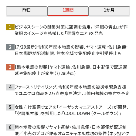
昨日
1週間
1か月
ビジネスシーンの酷暑対策に空調を活用――。「洋服の青山」が作
業服のイメージを払拭した「空調ウエア」を発売
【7/29最新】令和8年熊本地震の影響、ヤマト運輸・佐川急便・
日本郵便が配送制限、熊本全域で集配停止や引受停止も
【熊本地震の影響】ヤマト運輸、佐川急便、日本郵便で配送遅
延や集配停止が発生（7/28時点）
ファーストリテイリング、令和8年熊本地震の被災地緊急支援
でユニクロ商品を2万点寄贈を決定、1億円規模の寄付を予定
女性向け空調ウェアを「イーザッカマニアストア―ズ」が開発、
「空調風神服」を採用した「COOL DOWN（クールダウン）」
熊本地震の影響でヤマト運輸・佐川急便・日本郵便が配送制
限／小売のプロが語るオムニチャネル成功の条件【ネッ担アク