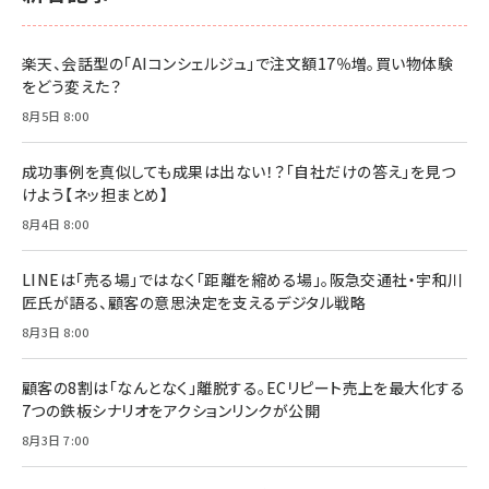
楽天、会話型の「AIコンシェルジュ」で注文額17％増。買い物体験
をどう変えた？
8月5日 8:00
成功事例を真似しても成果は出ない！？「自社だけの答え」を見つ
けよう【ネッ担まとめ】
8月4日 8:00
LINEは「売る場」ではなく「距離を縮める場」。阪急交通社・宇和川
匠氏が語る、顧客の意思決定を支えるデジタル戦略
8月3日 8:00
顧客の8割は「なんとなく」離脱する。ECリピート売上を最大化する
7つの鉄板シナリオをアクションリンクが公開
8月3日 7:00