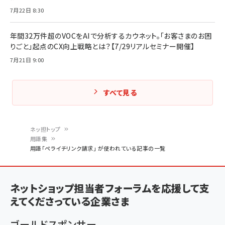
7月22日 8:30
年間32万件超のVOCをAIで分析するカウネット。「お客さまのお困
りごと」起点のCX向上戦略とは？【7/29リアルセミナー開催】
7月21日 9:00
すべて見る
ネッ担トップ
用語集
パ
用語「ペライチリンク請求」 が使われている記事の一覧
ン
く
ネットショップ担当者フォーラムを応援して支
ず
えてくださっている企業さま
ゴールドスポンサー