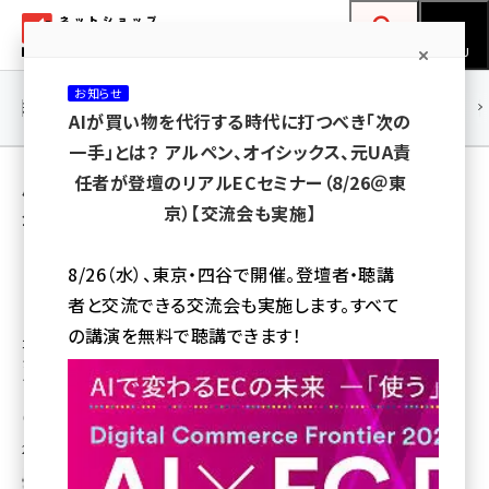
メ
ネットショップ担当者フォーラム
イ
検索
MENU
ン
お知らせ
コ
連載・特集
|
海外
海外情報
海外
AI
メタバース
AIが買い物を代行する時代に打つべき「次の
ン
一手」とは？ アルペン、オイシックス、元UA責
テ
用語「ポイ活」 が使われている記事の一覧
任者が登壇のリアルECセミナー（8/26＠東
ン
京）【交流会も実施】
全 6 記事中 1 ～ 6 を表示中
ツ
amazon (2258)
に
【シニア女性のデジタル活用】2人に1人はネッ
8/26（水）、東京・四谷で開催。登壇者・聴講
ト通販を利用、SNSの利用率はInstagramが
yahoo (1907)
移
者と交流できる交流会も実施します。すべて
トップで22％
動
楽天 (1874)
の講演を無料で聴講できます！
コロナ禍を契機に、シニア世代でもデジタル化が進んだ。最新調査によると、
シニア女性の半数超がECを利用。SNSの利用率も顕著に高まっているとい
ecbeing (1211)
う。調査結果からコロナ禍の経年トレンドを整理する
アスクル (1122)
高野 真維
base (1083)
2023年12月5日 8:00
ビィ・フォアード (777)