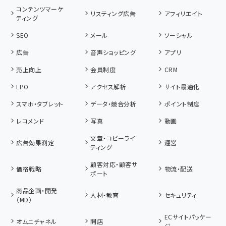
コンテンツマーケ
リスティング広告
アフィリエイト
ティング
SEO
メール
ソーシャル
広告
音声ショッピング
アプリ
売上向上
会員制度
CRM
LPO
アクセス解析
サイト最適化
スマホ・タブレット
データ・競合分析
ポイント制度
レコメンド
写真
動画
文章・コピーライ
広告効果測定
運営
ティング
顧客対応・顧客サ
価格戦略
物流・配送
ポート
商品企画・開発
人材・教育
セキュリティ
（MD）
ECサイトパッケー
オムニチャネル
開店
ジ