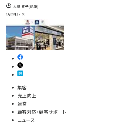
大嶋 喜子
[執筆]
1月28日 7:00
集客
売上向上
運営
顧客対応・顧客サポート
ニュース