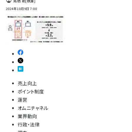
鳥栖 剛
[執筆]
2024年10月9日 7:00
売上向上
ポイント制度
運営
オムニチャネル
業界動向
行政・法律