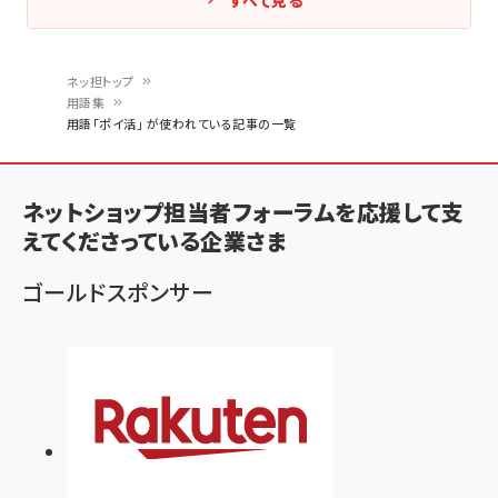
すべて見る
ネッ担トップ
用語集
パ
用語「ポイ活」 が使われている記事の一覧
ン
く
ネットショップ担当者フォーラムを応援して支
ず
えてくださっている企業さま
ゴールドスポンサー