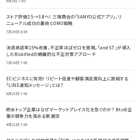
8月3日 7:00
ストア評価2.5→3.8へ！ 三陽商会の「SANYO公式アプリ」、リ
ニューアル成功の裏側とOMO戦略
7月29日 8:00
決済承認率15%改善、不正率ほぼゼロを実現。「and ST」が導入
したRiskifiedの網羅的な不正対策アプローチ
7月14日 7:00
ECビジネスに有効！ リピート促進や顧客満足度向上に直結する
「LINE通知メッセージ」とは？
6月22日 7:00
欧米トップ企業はなぜマーケットプレイス化を急ぐのか？ BtoB企
業の競争力を高める新潮流
4月21日 7:00