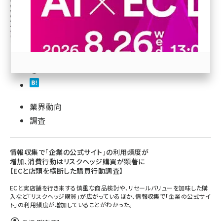
revico (744)
業界動向
参加登録はこちら↑
調査
情報収集で「企業の公式サイト」の利用頻度が
増加、消費行動はリスクヘッジ購買が顕著に
【ECと店頭を横断した購買行動調査】
ECと実店舗を行き来する慎重な商品検討や、リセールバリューを加味した購
入など「リスクヘッジ購買」が広がっているほか、情報収集で「企業の公式サイ
ト」の利用頻度が増加していることがわかった。