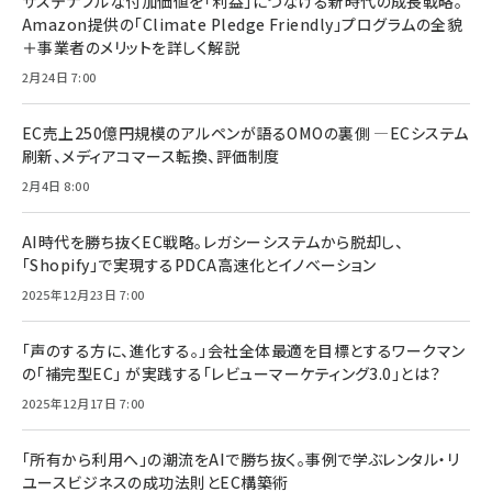
サステナブルな付加価値を「利益」につなげる新時代の成長戦略。
Amazon提供の「Climate Pledge Friendly」プログラムの全貌
＋事業者のメリットを詳しく解説
2月24日 7:00
EC売上250億円規模のアルペンが語るOMOの裏側 ―ECシステム
刷新、メディアコマース転換、評価制度
2月4日 8:00
AI時代を勝ち抜くEC戦略。レガシーシステムから脱却し、
「Shopify」で実現するPDCA高速化とイノベーション
2025年12月23日 7:00
「声のする方に、進化する。」会社全体最適を目標とするワークマン
の「補完型EC」 が実践する「レビューマーケティング3.0」とは？
2025年12月17日 7:00
「所有から利用へ」の潮流をAIで勝ち抜く。事例で学ぶレンタル・リ
ユースビジネスの成功法則とEC構築術