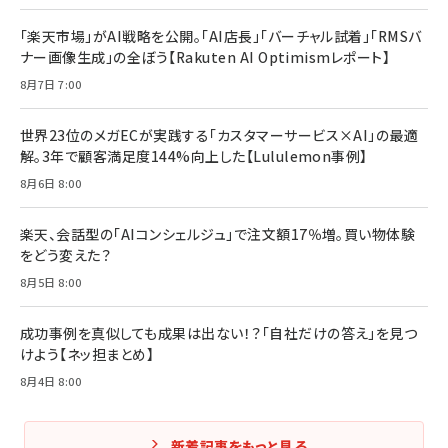
「楽天市場」がAI戦略を公開。「AI店長」「バーチャル試着」「RMSバ
ナー画像生成」の全ぼう【Rakuten AI Optimismレポート】
8月7日 7:00
世界23位のメガECが実践する「カスタマーサービス×AI」の最適
解。3年で顧客満足度144%向上した【Lululemon事例】
8月6日 8:00
楽天、会話型の「AIコンシェルジュ」で注文額17％増。買い物体験
をどう変えた？
8月5日 8:00
成功事例を真似しても成果は出ない！？「自社だけの答え」を見つ
けよう【ネッ担まとめ】
8月4日 8:00
新着記事をもっと見る