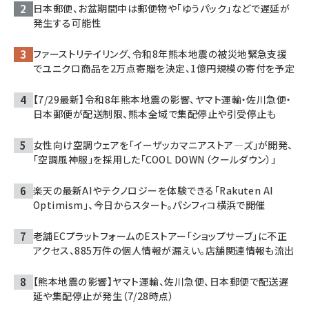
日本郵便、お盆期間中は郵便物や「ゆうパック」などで遅延が
発生する可能性
ファーストリテイリング、令和8年熊本地震の被災地緊急支援
でユニクロ商品を2万点寄贈を決定、1億円規模の寄付を予定
【7/29最新】令和8年熊本地震の影響、ヤマト運輸・佐川急便・
日本郵便が配送制限、熊本全域で集配停止や引受停止も
女性向け空調ウェアを「イーザッカマニアストア―ズ」が開発、
「空調風神服」を採用した「COOL DOWN（クールダウン）」
楽天の最新AIやテクノロジーを体験できる「Rakuten AI
Optimism」、今日からスタート。パシフィコ横浜で開催
老舗ECプラットフォームのEストアー「ショップサーブ」に不正
アクセス、885万件の個人情報が漏えい。店舗関連情報も流出
【熊本地震の影響】ヤマト運輸、佐川急便、日本郵便で配送遅
延や集配停止が発生（7/28時点）