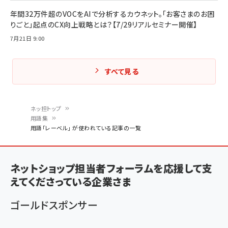
年間32万件超のVOCをAIで分析するカウネット。「お客さまのお困
りごと」起点のCX向上戦略とは？【7/29リアルセミナー開催】
7月21日 9:00
すべて見る
ネッ担トップ
用語集
パ
用語「レーベル」 が使われている記事の一覧
ン
く
ネットショップ担当者フォーラムを応援して支
ず
えてくださっている企業さま
ゴールドスポンサー