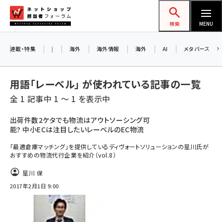
メ
ネットショップ担当者フォーラム
イ
検索
MENU
ン
コ
連載・特集
|
海外
海外情報
海外
AI
メタバース
ン
テ
用語「レーベル」 が使われている記事の一覧
ン
全 1 記事中 1 ～ 1 を表示中
ツ
amazon (2247)
に
出荷件数2ケタでも物流はアウトソーシング可
能? 中小ECは注目したいレーベルのEC物流
yahoo (1900)
移
動
「最適倉庫マッチング」を提供しているディヴォートソリューションの星川氏が
楽天 (1871)
おすすめの物流代行企業を紹介（vol.8）
ecbeing (1207)
星川 保
アスクル (1119)
2017年2月1日 9:00
base (1074)
ビィ・フォアード (773)