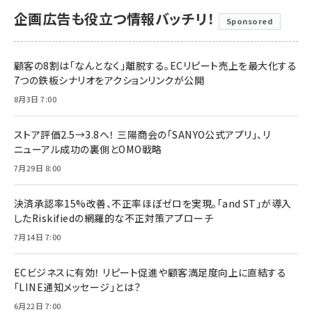
企画広告も役立つ情報バッチリ！
Sponsored
顧客の8割は「なんとなく」離脱する。ECリピート売上を最大化する
7つの鉄板シナリオをアクションリンクが公開
8月3日 7:00
ストア評価2.5→3.8へ！ 三陽商会の「SANYO公式アプリ」、リ
ニューアル成功の裏側とOMO戦略
7月29日 8:00
決済承認率15%改善、不正率ほぼゼロを実現。「and ST」が導入
したRiskifiedの網羅的な不正対策アプローチ
7月14日 7:00
ECビジネスに有効！ リピート促進や顧客満足度向上に直結する
「LINE通知メッセージ」とは？
6月22日 7:00