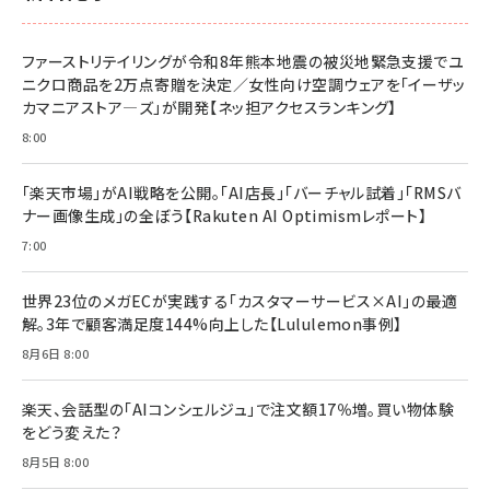
ファーストリテイリングが令和8年熊本地震の被災地緊急支援でユ
ニクロ商品を2万点寄贈を決定／女性向け空調ウェアを「イーザッ
カマニアストア―ズ」が開発【ネッ担アクセスランキング】
8:00
「楽天市場」がAI戦略を公開。「AI店長」「バーチャル試着」「RMSバ
ナー画像生成」の全ぼう【Rakuten AI Optimismレポート】
7:00
世界23位のメガECが実践する「カスタマーサービス×AI」の最適
解。3年で顧客満足度144%向上した【Lululemon事例】
8月6日 8:00
楽天、会話型の「AIコンシェルジュ」で注文額17％増。買い物体験
をどう変えた？
8月5日 8:00