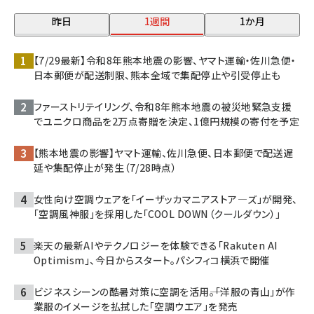
昨日
1週間
1か月
【7/29最新】令和8年熊本地震の影響、ヤマト運輸・佐川急便・
日本郵便が配送制限、熊本全域で集配停止や引受停止も
ファーストリテイリング、令和8年熊本地震の被災地緊急支援
でユニクロ商品を2万点寄贈を決定、1億円規模の寄付を予定
【熊本地震の影響】ヤマト運輸、佐川急便、日本郵便で配送遅
延や集配停止が発生（7/28時点）
女性向け空調ウェアを「イーザッカマニアストア―ズ」が開発、
「空調風神服」を採用した「COOL DOWN（クールダウン）」
楽天の最新AIやテクノロジーを体験できる「Rakuten AI
Optimism」、今日からスタート。パシフィコ横浜で開催
ビジネスシーンの酷暑対策に空調を活用――。「洋服の青山」が作
業服のイメージを払拭した「空調ウエア」を発売