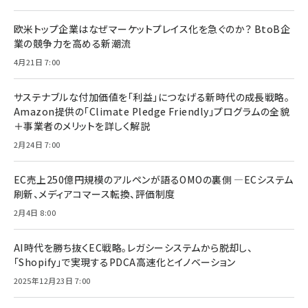
欧米トップ企業はなぜマーケットプレイス化を急ぐのか？ BtoB企
業の競争力を高める新潮流
4月21日 7:00
サステナブルな付加価値を「利益」につなげる新時代の成長戦略。
Amazon提供の「Climate Pledge Friendly」プログラムの全貌
＋事業者のメリットを詳しく解説
2月24日 7:00
EC売上250億円規模のアルペンが語るOMOの裏側 ―ECシステム
刷新、メディアコマース転換、評価制度
2月4日 8:00
AI時代を勝ち抜くEC戦略。レガシーシステムから脱却し、
「Shopify」で実現するPDCA高速化とイノベーション
2025年12月23日 7:00