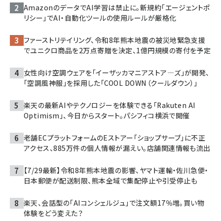
AmazonのデータでAI学習は禁止に。新規約「エージェントポ
リシー」でAI・自動化ツールの使用ルールが厳格化
ファーストリテイリング、令和8年熊本地震の被災地緊急支援
でユニクロ商品を2万点寄贈を決定、1億円規模の寄付を予定
女性向け空調ウェアを「イーザッカマニアストア―ズ」が開発、
「空調風神服」を採用した「COOL DOWN（クールダウン）」
楽天の最新AIやテクノロジーを体験できる「Rakuten AI
Optimism」、今日からスタート。パシフィコ横浜で開催
老舗ECプラットフォームのEストアー「ショップサーブ」に不正
アクセス、885万件の個人情報が漏えい。店舗関連情報も流出
【7/29最新】令和8年熊本地震の影響、ヤマト運輸・佐川急便・
日本郵便が配送制限、熊本全域で集配停止や引受停止も
楽天、会話型の「AIコンシェルジュ」で注文額17％増。買い物
体験をどう変えた？