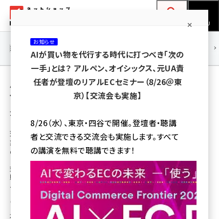
メ
ネットショップ担当者フォーラム
イ
検索
MENU
ン
お知らせ
コ
連載・特集
|
海外
海外情報
海外
AI
メタバース
AIが買い物を代行する時代に打つべき「次の
ン
一手」とは？ アルペン、オイシックス、元UA責
テ
用語「伊藤忠エネクスホームライフ」 が使われ
任者が登壇のリアルECセミナー（8/26＠東
ン
京）【交流会も実施】
ている記事の一覧
ツ
amazon (2259)
全 3 記事中 1 ～ 3 を表示中
に
8/26（水）、東京・四谷で開催。登壇者・聴講
yahoo (1908)
移
交換できるくん、伊藤忠エネクス子会社と資本
者と交流できる交流会も実施します。すべて
業務提携。クラウドECシステム「Replaform」
動
楽天 (1874)
の講演を無料で聴講できます！
の開発・販売などで連携強化
ecbeing (1211)
交換できるくん、伊藤忠エネクスホームライフは、住宅設備機器をECで簡単に
販売・施工できるクラウド型のECプラットフォーム「Replaform（リプラフォー
アスクル (1122)
ム）」の開発・販売に向けて連携を強化する。
base (1083)
松原 沙甫
[執筆]
2024年12月24日 8:00
ビィ・フォアード (778)