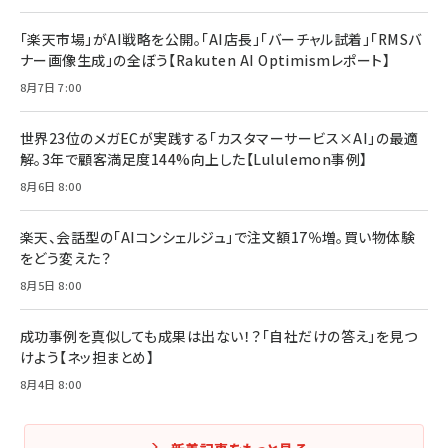
「楽天市場」がAI戦略を公開。「AI店長」「バーチャル試着」「RMSバ
ナー画像生成」の全ぼう【Rakuten AI Optimismレポート】
8月7日 7:00
世界23位のメガECが実践する「カスタマーサービス×AI」の最適
解。3年で顧客満足度144%向上した【Lululemon事例】
8月6日 8:00
楽天、会話型の「AIコンシェルジュ」で注文額17％増。買い物体験
をどう変えた？
8月5日 8:00
成功事例を真似しても成果は出ない！？「自社だけの答え」を見つ
けよう【ネッ担まとめ】
8月4日 8:00