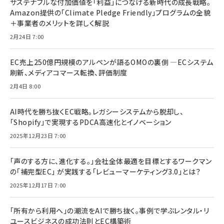
サステナブルな付加価値を「利益」につなげる新時代の成長戦略。
Amazon提供の「Climate Pledge Friendly」プログラムの全貌
＋事業者のメリットを詳しく解説
2月24日 7:00
EC売上250億円規模のアルペンが語るOMOの裏側 ―ECシステム
刷新、メディアコマース転換、評価制度
2月4日 8:00
AI時代を勝ち抜くEC戦略。レガシーシステムから脱却し、
「Shopify」で実現するPDCA高速化とイノベーション
2025年12月23日 7:00
「声のする方に、進化する。」会社全体最適を目標とするワークマン
の「補完型EC」 が実践する「レビューマーケティング3.0」とは？
2025年12月17日 7:00
「所有から利用へ」の潮流をAIで勝ち抜く。事例で学ぶレンタル・リ
ユースビジネスの成功法則とEC構築術