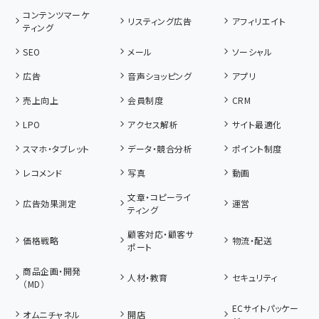
コンテンツマーケ
リスティング広告
アフィリエイト
ティング
SEO
メール
ソーシャル
広告
音声ショッピング
アプリ
売上向上
会員制度
CRM
LPO
アクセス解析
サイト最適化
スマホ・タブレット
データ・競合分析
ポイント制度
レコメンド
写真
動画
文章・コピーライ
広告効果測定
運営
ティング
顧客対応・顧客サ
価格戦略
物流・配送
ポート
商品企画・開発
人材・教育
セキュリティ
（MD）
ECサイトパッケー
オムニチャネル
開店