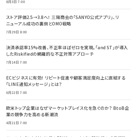
8月3日 7:00
ストア評価2.5→3.8へ！ 三陽商会の「SANYO公式アプリ」、リ
ニューアル成功の裏側とOMO戦略
7月29日 8:00
決済承認率15%改善、不正率ほぼゼロを実現。「and ST」が導入
したRiskifiedの網羅的な不正対策アプローチ
7月14日 7:00
ECビジネスに有効！ リピート促進や顧客満足度向上に直結する
「LINE通知メッセージ」とは？
6月22日 7:00
欧米トップ企業はなぜマーケットプレイス化を急ぐのか？ BtoB企
業の競争力を高める新潮流
4月21日 7:00