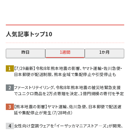
人気記事トップ10
昨日
1週間
1か月
【7/29最新】令和8年熊本地震の影響、ヤマト運輸・佐川急便・
日本郵便が配送制限、熊本全域で集配停止や引受停止も
ファーストリテイリング、令和8年熊本地震の被災地緊急支援
でユニクロ商品を2万点寄贈を決定、1億円規模の寄付を予定
【熊本地震の影響】ヤマト運輸、佐川急便、日本郵便で配送遅
延や集配停止が発生（7/28時点）
女性向け空調ウェアを「イーザッカマニアストア―ズ」が開発、