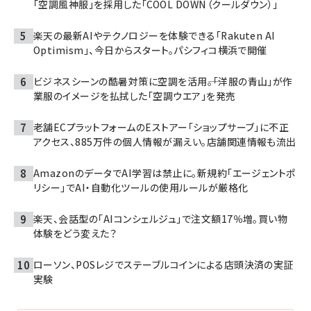
「空調風神服」を採用した「COOL DOWN（クールダウン）」
楽天の最新AIやテクノロジーを体験できる「Rakuten AI
Optimism」、今日からスタート。パシフィコ横浜で開催
ビジネスシーンの酷暑対策に空調を活用――。「洋服の青山」が作
業服のイメージを払拭した「空調ウエア」を発売
老舗ECプラットフォームのEストアー「ショップサーブ」に不正
アクセス、885万件の個人情報が漏えい。店舗関連情報も流出
AmazonのデータでAI学習は禁止に。新規約「エージェントポ
リシー」でAI・自動化ツールの使用ルールが厳格化
楽天、会話型の「AIコンシェルジュ」で注文額17％増。買い物
体験をどう変えた？
ローソン、POSレジでステーブルコインによる店頭決済の実証
実験