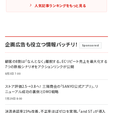
人気記事ランキングをもっと見る
企画広告も役立つ情報バッチリ！
Sponsored
顧客の8割は「なんとなく」離脱する。ECリピート売上を最大化する
7つの鉄板シナリオをアクションリンクが公開
8月3日 7:00
ストア評価2.5→3.8へ！ 三陽商会の「SANYO公式アプリ」、リ
ニューアル成功の裏側とOMO戦略
7月29日 8:00
決済承認率15%改善、不正率ほぼゼロを実現。「and ST」が導入