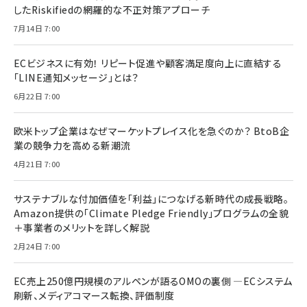
したRiskifiedの網羅的な不正対策アプローチ
7月14日 7:00
ECビジネスに有効！ リピート促進や顧客満足度向上に直結する
「LINE通知メッセージ」とは？
6月22日 7:00
欧米トップ企業はなぜマーケットプレイス化を急ぐのか？ BtoB企
業の競争力を高める新潮流
4月21日 7:00
サステナブルな付加価値を「利益」につなげる新時代の成長戦略。
Amazon提供の「Climate Pledge Friendly」プログラムの全貌
＋事業者のメリットを詳しく解説
2月24日 7:00
EC売上250億円規模のアルペンが語るOMOの裏側 ―ECシステム
刷新、メディアコマース転換、評価制度