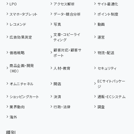
LPO
アクセス解析
サイト最適化
スマホ・タブレット
データ・競合分析
ポイント制度
レコメンド
写真
動画
文章・コピーライ
広告効果測定
運営
ティング
顧客対応・顧客サ
価格戦略
物流・配送
ポート
商品企画・開発
人材・教育
セキュリティ
（MD）
ECサイトパッケー
オムニチャネル
開店
ジ
ショッピングカート
決済
通販・ECシステム
業界動向
行政・法律
調査
海外
種別