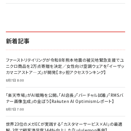
新着記事
ファーストリテイリングが令和8年熊本地震の被災地緊急支援でユ
ニクロ商品を2万点寄贈を決定／女性向け空調ウェアを「イーザッ
カマニアストア―ズ」が開発【ネッ担アクセスランキング】
8月7日 8:00
「楽天市場」がAI戦略を公開。「AI店長」「バーチャル試着」「RMSバ
ナー画像生成」の全ぼう【Rakuten AI Optimismレポート】
8月7日 7:00
世界23位のメガECが実践する「カスタマーサービス×AI」の最適
解。3年で顧客満足度144%向上した【Lululemon事例】