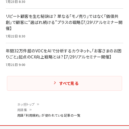
7月23日 8:30
リピート顧客を生む秘訣は？ 単なる「モノ売り」ではなく「価値共
創」で顧客に“選ばれ続ける”プラスの戦略【7/29リアルセミナー開
催】
7月22日 8:30
年間32万件超のVOCをAIで分析するカウネット。「お客さまのお困
りごと」起点のCX向上戦略とは？【7/29リアルセミナー開催】
7月21日 9:00
すべて見る
ネッ担トップ
用語集
パ
用語「利用規約」 が使われている記事の一覧
ン