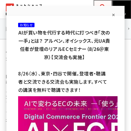
メ
ネットショップ担当者フォーラム
イ
検索
MENU
ン
お知らせ
コ
連載・特集
|
海外
海外情報
海外
AI
メタバース
AIが買い物を代行する時代に打つべき「次の
ン
一手」とは？ アルペン、オイシックス、元UA責
テ
用語「利用規約」 が使われている記事の一覧
任者が登壇のリアルECセミナー（8/26＠東
ン
京）【交流会も実施】
全 3 記事中 1 ～ 3 を表示中
ツ
amazon (2249)
に
「利用規約・プライバシーポリシーを読まずに
8/26（水）、東京・四谷で開催。登壇者・聴講
同意の『未読同意』は社会課題」。セシール、要
yahoo (1901)
移
者と交流できる交流会も実施します。すべて
約表示サービス導入で顧客満足度UP
動
楽天 (1871)
の講演を無料で聴講できます！
セシールの野島亮司社長は、「利用規約・プライバシーポリシーを読まずに同
意する『未読同意』は社会課題」と指摘し、利用規約やプライバシーポリシー
ecbeing (1207)
を要約して表示するサービスを導入した
アスクル (1119)
松原 沙甫
[執筆]
base (1077)
2024年9月19日 8:00
ビィ・フォアード (773)