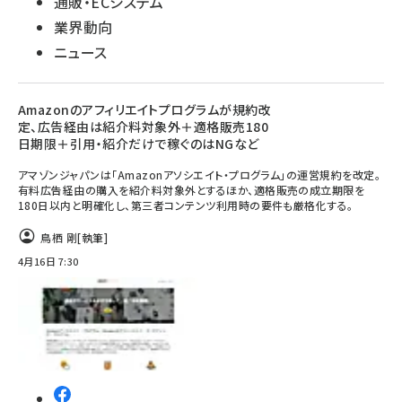
通販・ECシステム
業界動向
ニュース
Amazonのアフィリエイトプログラムが規約改
定、広告経由は紹介料対象外＋適格販売180
日期限＋引用・紹介だけで稼ぐのはNGなど
アマゾンジャパンは「Amazonアソシエイト・プログラム」の運営規約を改定。
有料広告経由の購入を紹介料対象外とするほか、適格販売の成立期限を
180日以内と明確化し、第三者コンテンツ利用時の要件も厳格化する。
鳥栖 剛
[執筆]
4月16日 7:30