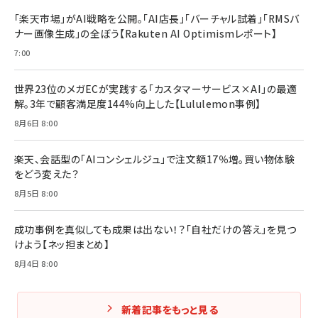
「楽天市場」がAI戦略を公開。「AI店長」「バーチャル試着」「RMSバ
ナー画像生成」の全ぼう【Rakuten AI Optimismレポート】
7:00
世界23位のメガECが実践する「カスタマーサービス×AI」の最適
解。3年で顧客満足度144%向上した【Lululemon事例】
8月6日 8:00
楽天、会話型の「AIコンシェルジュ」で注文額17％増。買い物体験
をどう変えた？
8月5日 8:00
成功事例を真似しても成果は出ない！？「自社だけの答え」を見つ
けよう【ネッ担まとめ】
8月4日 8:00
新着記事をもっと見る