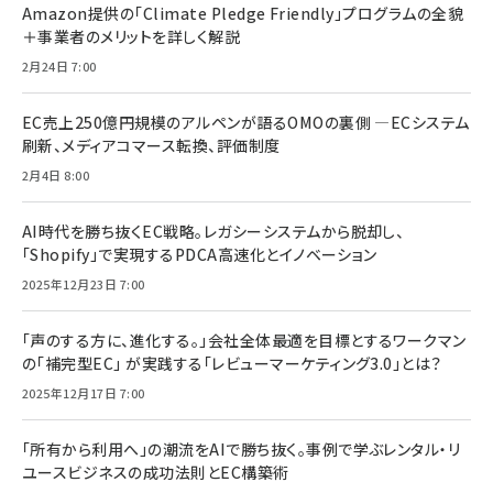
Amazon提供の「Climate Pledge Friendly」プログラムの全貌
＋事業者のメリットを詳しく解説
2月24日 7:00
EC売上250億円規模のアルペンが語るOMOの裏側 ―ECシステム
刷新、メディアコマース転換、評価制度
2月4日 8:00
AI時代を勝ち抜くEC戦略。レガシーシステムから脱却し、
「Shopify」で実現するPDCA高速化とイノベーション
2025年12月23日 7:00
「声のする方に、進化する。」会社全体最適を目標とするワークマン
の「補完型EC」 が実践する「レビューマーケティング3.0」とは？
2025年12月17日 7:00
「所有から利用へ」の潮流をAIで勝ち抜く。事例で学ぶレンタル・リ
ユースビジネスの成功法則とEC構築術