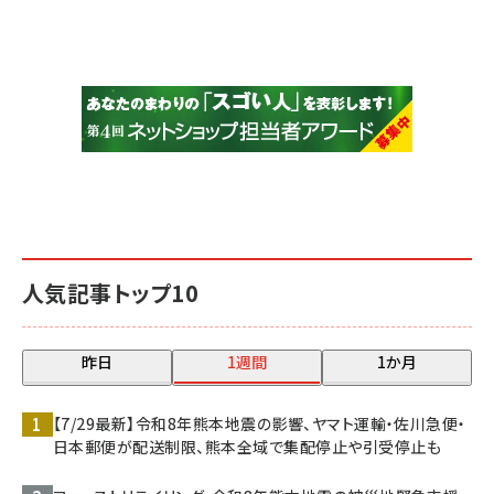
人気記事トップ10
昨日
1週間
1か月
【7/29最新】令和8年熊本地震の影響、ヤマト運輸・佐川急便・
日本郵便が配送制限、熊本全域で集配停止や引受停止も