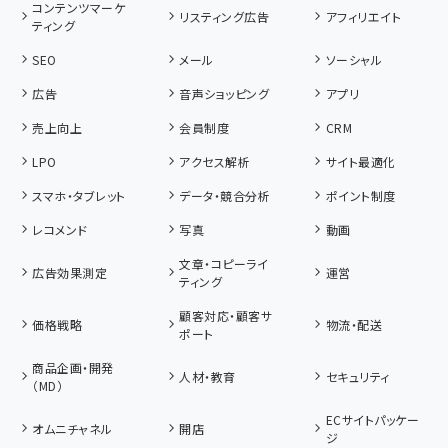
コンテンツマーケ
リスティング広告
アフィリエイト
ティング
SEO
メール
ソーシャル
広告
音声ショッピング
アプリ
売上向上
会員制度
CRM
LPO
アクセス解析
サイト最適化
スマホ・タブレット
データ・競合分析
ポイント制度
レコメンド
写真
動画
文章・コピーライ
広告効果測定
運営
ティング
顧客対応・顧客サ
価格戦略
物流・配送
ポート
商品企画・開発
人材・教育
セキュリティ
（MD）
ECサイトパッケー
オムニチャネル
開店
ジ