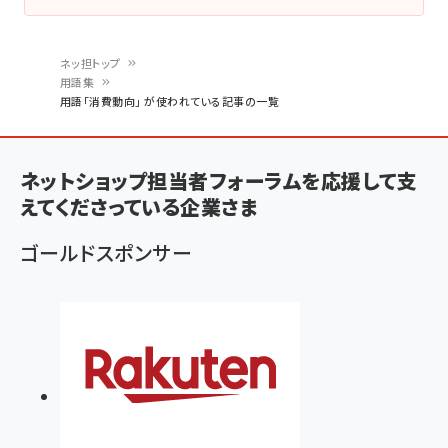
ネッ担トップ
用語集
パ
用語「消費動向」 が使われている記事の一覧
ン
く
ネットショップ担当者フォーラムを応援して支
ず
えてくださっている企業さま
ゴールドスポンサー