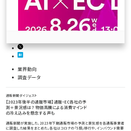
revico (739)
参加登録はこちら↑
業界動向
調査データ
通販新聞ダイジェスト
【2023年後半の通販市場】通販・EC各社の予
測＋景況感は？ 物価高騰による消費マインド
の冷え込みを懸念する声も
通販新聞が実施した、2023年下期通販市場の予測と景気感を各通販事業者
に調査した結果をまとめた。各社はコロナの「5類」移行や、インバウンド需要