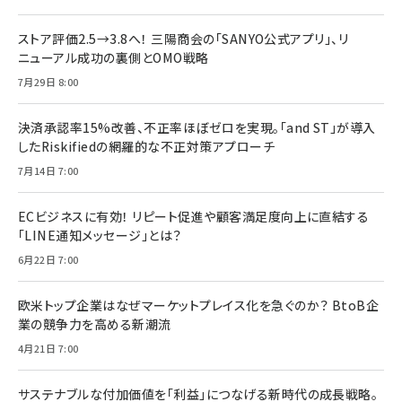
ストア評価2.5→3.8へ！ 三陽商会の「SANYO公式アプリ」、リ
ニューアル成功の裏側とOMO戦略
7月29日 8:00
決済承認率15%改善、不正率ほぼゼロを実現。「and ST」が導入
したRiskifiedの網羅的な不正対策アプローチ
7月14日 7:00
ECビジネスに有効！ リピート促進や顧客満足度向上に直結する
「LINE通知メッセージ」とは？
6月22日 7:00
欧米トップ企業はなぜマーケットプレイス化を急ぐのか？ BtoB企
業の競争力を高める新潮流
4月21日 7:00
サステナブルな付加価値を「利益」につなげる新時代の成長戦略。