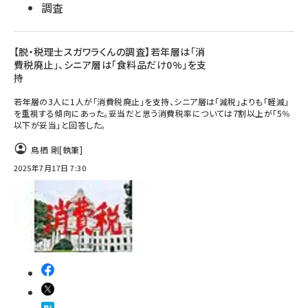
調査
【脱・税理士スガワラくんの調査】若年層は「消
費税廃止」、シニア層は「食料品だけ0%」を支
持
若年層の3人に1人が「消費税廃止」を支持、シニア層は「減税」よりも「軽減」
を重視する傾向にあった。妥当だと思う消費税率については7割以上が「5％
以下が妥当」と回答した。
鳥栖 剛
[執筆]
2025年7月17日 7:30