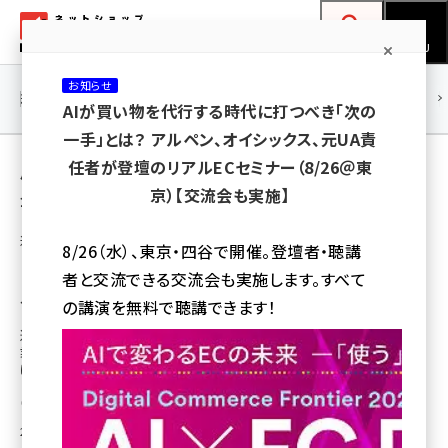
メ
ネットショップ担当者フォーラム
イ
検索
MENU
ン
お知らせ
コ
連載・特集
|
海外
海外情報
海外
AI
メタバース
AIが買い物を代行する時代に打つべき「次の
ン
一手」とは？ アルペン、オイシックス、元UA責
テ
用語「消費動向」 が使われている記事の一覧
任者が登壇のリアルECセミナー（8/26＠東
ン
京）【交流会も実施】
全 8 記事中 1 ～ 8 を表示中
ツ
amazon (2247)
に
通販新聞ダイジェスト
8/26（水）、東京・四谷で開催。登壇者・聴講
【2023年の通販市場予測】半数超が市場は
yahoo (1900)
移
者と交流できる交流会も実施します。すべて
「拡大する」。足元の消費動向は「下がってい
動
楽天 (1871)
る」が約6割
の講演を無料で聴講できます！
通販新聞社が実施した調査では、通販の市場予測で「拡大する」と回答した企
ecbeing (1207)
業の割合が半数超を占めた。アンケートの調査結果を踏まえて、今後の市場
について各社から寄せられた声をみていく
アスクル (1119)
通販新聞
[転載元]
base (1074)
2023年2月9日 6:30
ビィ・フォアード (773)