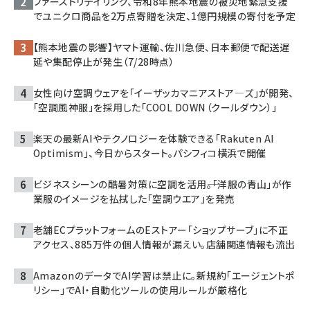
ファーストリテイリング、令和8年熊本地震の被災地緊急支援
でユニクロ商品を2万点寄贈を決定、1億円規模の寄付を予定
【熊本地震の影響】ヤマト運輸、佐川急便、日本郵便で配送遅
延や集配停止が発生（7/28時点）
女性向け空調ウェアを「イーザッカマニアストア―ズ」が開発、
「空調風神服」を採用した「COOL DOWN（クールダウン）」
楽天の最新AIやテクノロジーを体験できる「Rakuten AI
Optimism」、今日からスタート。パシフィコ横浜で開催
ビジネスシーンの酷暑対策に空調を活用――。「洋服の青山」が作
業服のイメージを払拭した「空調ウエア」を発売
老舗ECプラットフォームのEストアー「ショップサーブ」に不正
アクセス、885万件の個人情報が漏えい。店舗関連情報も流出
AmazonのデータでAI学習は禁止に。新規約「エージェントポ
リシー」でAI・自動化ツールの使用ルールが厳格化