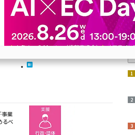
 経産
直しへ
省エネ
人
参加登録はこちら↑
「事業
めるべ