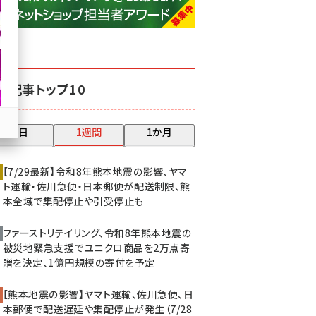
base (1071)
ビィ・フォアード (773)
revico (739)
気記事トップ10
昨日
1週間
1か月
【7/29最新】令和8年熊本地震の影響、ヤマ
ト運輸・佐川急便・日本郵便が配送制限、熊
本全域で集配停止や引受停止も
ファーストリテイリング、令和8年熊本地震の
被災地緊急支援でユニクロ商品を2万点寄
贈を決定、1億円規模の寄付を予定
【熊本地震の影響】ヤマト運輸、佐川急便、日
本郵便で配送遅延や集配停止が発生（7/28