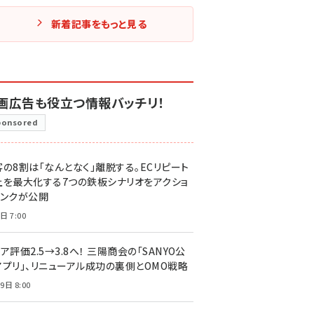
新着記事をもっと見る
画広告も役立つ情報バッチリ！
ponsored
客の8割は「なんとなく」離脱する。ECリピート
上を最大化する7つの鉄板シナリオをアクショ
リンクが公開
日 7:00
ア評価2.5→3.8へ！ 三陽商会の「SANYO公
アプリ」、リニューアル成功の裏側とOMO戦略
9日 8:00