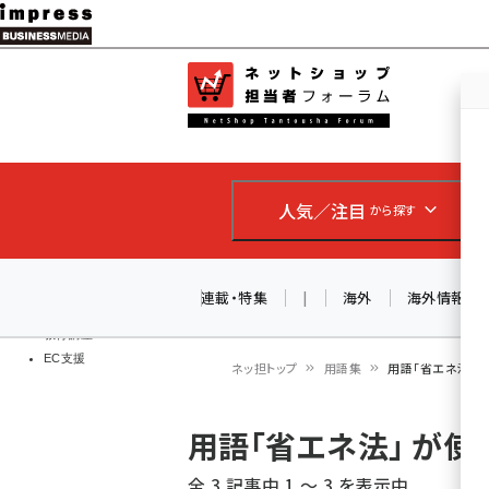
メ
イ
EC担当者
ネットショッ
ン
Web担当者
コ
製品導入
ン
企業IT
ソフト開発
テ
IoT・AI
人気／注目
から探す
ン
DCクラウド
研究・調査
ツ
エネルギー
に
連載・特集
|
海外
海外情報
ドローン
移
教育講座
EC支援
動
ネッ担トップ
用語集
用語「省エネ法」
パ
用語「省エネ法」 が
ン
全 3 記事中 1 ～ 3 を表示中