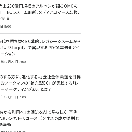
C売上250億円規模のアルペンが語るOMOの
側 ―ECシステム刷新、メディアコマース転換、
価制度
日 8:00
I時代を勝ち抜くEC戦略。レガシーシステムから
し、「Shopify」で実現するPDCA高速化とイ
ベーション
5年12月23日 7:00
声のする方に、進化する。」会社全体最適を目標
するワークマンの「補完型EC」 が実践する「レ
ーマーケティング3.0」とは？
5年12月17日 7:00
所有から利用へ」の潮流をAIで勝ち抜く。事例
学ぶレンタル・リユースビジネスの成功法則と
C構築術