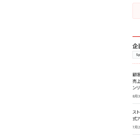
企
S
顧
売
ン
8月3
スト
式
7月2