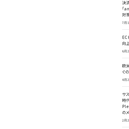
決
「a
対
7月1
E
向
6月2
欧
ぐ
4月2
サ
時代
Pl
の
2月2