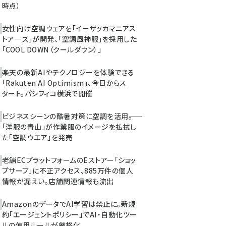
時点）
女性向け空調ウェアを「イーザッカマニアス
トア―ズ」が開発、「空調風神服」を採用した
「COOL DOWN（クールダウン）」
楽天の最新AIやテクノロジーを体験できる
「Rakuten AI Optimism」、今日からス
タート。パシフィコ横浜で開催
ビジネスシーンの酷暑対策に空調を活用――。
「洋服の青山」が作業服のイメージを払拭し
た「空調ウエア」を発売
老舗ECプラットフォームのEストアー「ショッ
プサーブ」に不正アクセス、885万件の個人
情報が漏えい。店舗関連情報も流出
AmazonのデータでAI学習は禁止に。新規
約「エージェントポリシー」でAI・自動化ツー
ルの使用ルールが厳格化