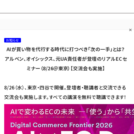
プ担当者フォーラム
ネッ
ネッ担お悩み相談
ネッ担アワー
ネッ担メルマ
て
室
ド！
ガ
お知らせ
AIが買い物を代行する時代に打つべき「次の一手」とは？
カテゴリ／種別
セミナー／イベント
から探す
から探す
アルペン、オイシックス、元UA責任者が登壇のリアルECセ
ミナー（8/26＠東京）【交流会も実施】
海外
AI
メタバース
集客
コンテンツマーケティング
8/26（水）、東京・四谷で開催。登壇者・聴講者と交流できる
交流会も実施します。すべての講演を無料で聴講できます！
 が使われている記事の一覧
使われている記事の一覧