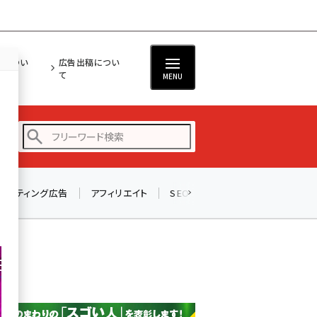
担につい
広告出稿につい
て
MENU
リスティング広告
アフィリエイト
SEO
メール
ソーシャル
amazon (2246)
yahoo (1900)
楽天 (1871)
ecbeing (1207)
アスクル (1119)