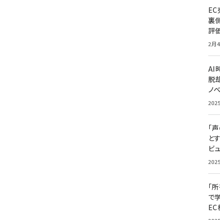
E
裏
評
2月4
A
脱却
ノ
202
「
と
ビュ
202
「
で
E