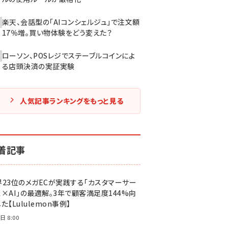
楽天、会話型の「AIコンシェルジュ」で注文額
17％増。買い物体験をどう変えた？
ローソン、POSレジでステーブルコインによ
る店頭決済の実証実験
人気記事ランキングをもっと見る
着記事
界23位のメガECが実践する「カスタマーサー
ス×AI」の最適解。3年で顧客満足度144%向
た【Lululemon事例】
日 8:00