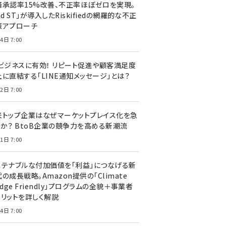
済承認率15%改善、不正率ほぼゼロを実現。
nd ST」が導入したRiskifiedの網羅的な不正
策アプローチ
4日 7:00
Cビジネスに有効！ リピート促進や顧客満足度
上に直結する「LINE通知メッセージ」とは？
2日 7:00
米トップ企業はなぜマーケットプレイス化を急
のか？ BtoB企業の競争力を高める新潮流
1日 7:00
ステナブルな付加価値を「利益」につなげる新
の成長戦略。Amazon提供の「Climate
edge Friendly」プログラムの全貌＋事業者
メリットを詳しく解説
4日 7:00