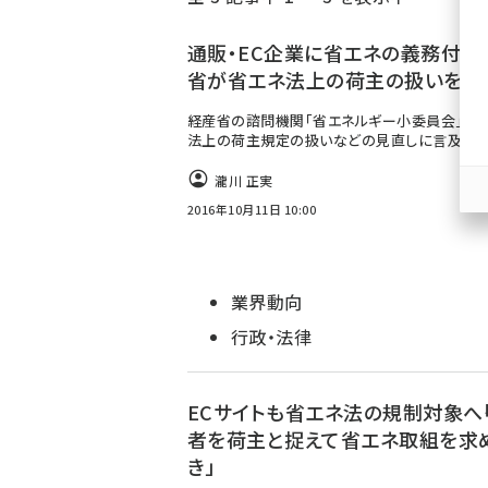
く
ず
通販・EC企業に省エネの義務付け?
省が省エネ法上の荷主の扱いを見
経産省の諮問機関「省エネルギー小委員会」が、
法上の荷主規定の扱いなどの見直しに言及
瀧川 正実
2016年10月11日 10:00
業界動向
行政・法律
ECサイトも省エネ法の規制対象へ――
者を荷主と捉えて省エネ取組を求
き」