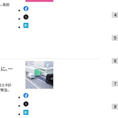
、政府
に。一
省エネ計
発生、