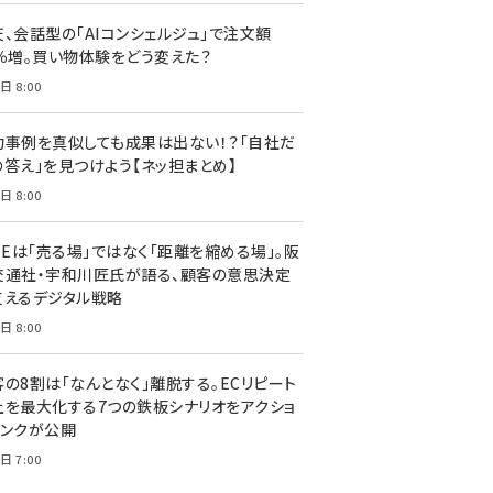
天、会話型の「AIコンシェルジュ」で注文額
7％増。買い物体験をどう変えた？
日 8:00
功事例を真似しても成果は出ない！？「自社だ
の答え」を見つけよう【ネッ担まとめ】
日 8:00
NEは「売る場」ではなく「距離を縮める場」。阪
交通社・宇和川匠氏が語る、顧客の意思決定
支えるデジタル戦略
日 8:00
客の8割は「なんとなく」離脱する。ECリピート
上を最大化する7つの鉄板シナリオをアクショ
リンクが公開
日 7:00