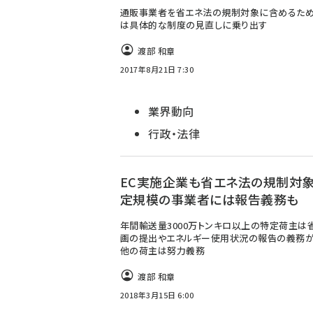
通販事業者を省エネ法の規制対象に含めるため
は具体的な制度の見直しに乗り出す
渡部 和章
2017年8月21日 7:30
業界動向
行政・法律
EC実施企業も省エネ法の規制対象
定規模の事業者には報告義務も
年間輸送量3000万トンキロ以上の特定荷主は
画の提出やエネルギー使用状況の報告の義務が
他の荷主は努力義務
渡部 和章
2018年3月15日 6:00