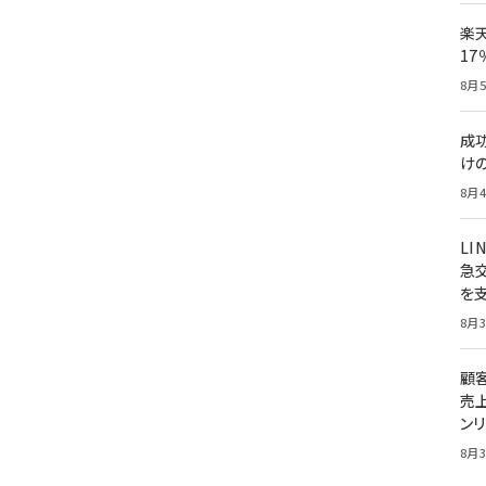
楽
1
8月5
成
け
8月4
LI
急
を
8月3
顧
売
ン
8月3