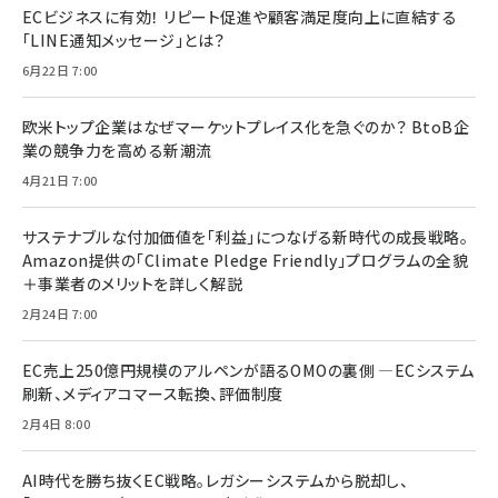
ECビジネスに有効！ リピート促進や顧客満足度向上に直結する
「LINE通知メッセージ」とは？
6月22日 7:00
欧米トップ企業はなぜマーケットプレイス化を急ぐのか？ BtoB企
業の競争力を高める新潮流
4月21日 7:00
サステナブルな付加価値を「利益」につなげる新時代の成長戦略。
Amazon提供の「Climate Pledge Friendly」プログラムの全貌
＋事業者のメリットを詳しく解説
2月24日 7:00
EC売上250億円規模のアルペンが語るOMOの裏側 ―ECシステム
刷新、メディアコマース転換、評価制度
2月4日 8:00
AI時代を勝ち抜くEC戦略。レガシーシステムから脱却し、