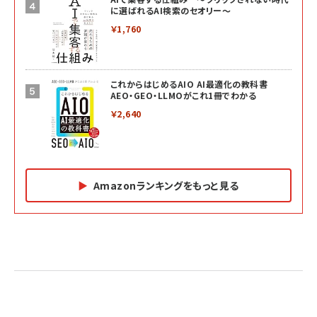
に選ばれるAI検索のセオリー～
￥1,760
これからはじめるAIO AI最適化の教科書
AEO・GEO・LLMOがこれ1冊でわかる
￥2,640
Amazonランキングをもっと見る
Amazon マーケティング・セールス全般関連書籍 の
Amazon ビジネス・経済関連書籍 の売れ筋ランキン
Amazon 経営戦略関連書籍 の売れ筋ランキング
売れ筋ランキング
グ
更新日時：2026/06/26 19:05
更新日時：2026/06/26 19:05
更新日時：2026/06/26 19:05
2億円を売り上げたプロが教える note×AI 最強の
anan(アンアン)2026/07/01号 No.2501[魅せる
ベインキャピタル 企業価値向上力の秘密
副業
カラダ2026／宮舘涼太]
￥2,640
￥1,870
￥880