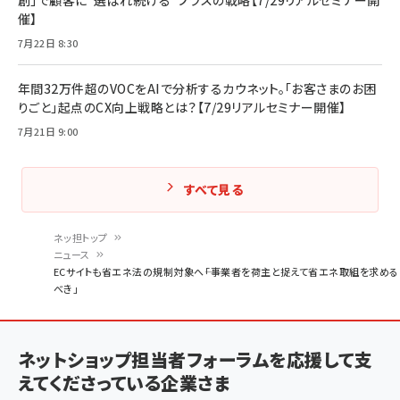
催】
7月22日 8:30
年間32万件超のVOCをAIで分析するカウネット。「お客さまのお困
りごと」起点のCX向上戦略とは？【7/29リアルセミナー開催】
7月21日 9:00
すべて見る
ネッ担トップ
ニュース
パ
ECサイトも省エネ法の規制対象へ――「事業者を荷主と捉えて省エネ取組を求める
べき」
ン
く
ず
ネットショップ担当者フォーラムを応援して支
えてくださっている企業さま