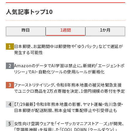
人気記事トップ10
昨日
1週間
1か月
日本郵便、お盆期間中は郵便物や「ゆうパック」などで遅延が
発生する可能性
AmazonのデータでAI学習は禁止に。新規約「エージェントポ
リシー」でAI・自動化ツールの使用ルールが厳格化
ファーストリテイリング、令和8年熊本地震の被災地緊急支援
でユニクロ商品を2万点寄贈を決定、1億円規模の寄付を予定
【7/29最新】令和8年熊本地震の影響、ヤマト運輸・佐川急便・
日本郵便が配送制限、熊本全域で集配停止や引受停止も
女性向け空調ウェアを「イーザッカマニアストア―ズ」が開発、
「空調風神服」を採用した「COOL DOWN（クールダウン）」