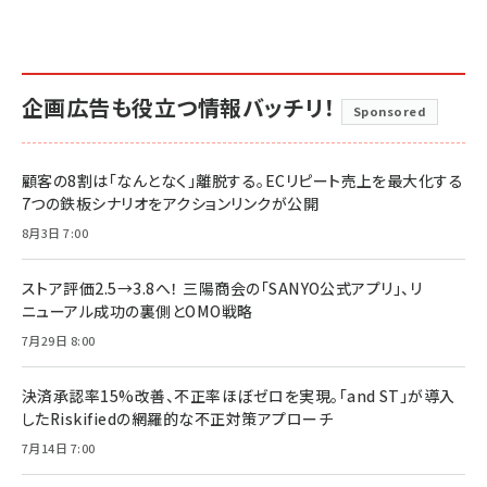
企画広告も役立つ情報バッチリ！
Sponsored
顧客の8割は「なんとなく」離脱する。ECリピート売上を最大化する
7つの鉄板シナリオをアクションリンクが公開
8月3日 7:00
ストア評価2.5→3.8へ！ 三陽商会の「SANYO公式アプリ」、リ
ニューアル成功の裏側とOMO戦略
7月29日 8:00
決済承認率15%改善、不正率ほぼゼロを実現。「and ST」が導入
したRiskifiedの網羅的な不正対策アプローチ
7月14日 7:00