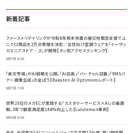
イシューからはじめよ［改訂版］――知的生産の「シンプ
小さな会社は戦略が9割
anan(アンアン)2026/06/24号 No.2500増刊
ルな本質」
スペシャルエディション[王道エンタメの矜持／
￥1,980
新着記事
BTS]
￥2,200
￥1,100
ドリルを売るには穴を売れ
経営メモ 16年の起業家人生で得た知見
ファーストリテイリングが令和8年熊本地震の被災地緊急支援でユ
anan(アンアン)2026/07/08号 No.2502[2026
￥1,815
￥2,750
ニクロ商品を2万点寄贈を決定／女性向け空調ウェアを「イーザッ
年後半、あなたの恋と運命／山田涼介]
カマニアストア―ズ」が開発【ネッ担アクセスランキング】
￥880
Brand Shift(ブランド・シフト): 「信頼」で選ばれ
影響力の武器［新版］：人を動かす七つの原理
8月7日 8:00
る時代の成長戦略
￥3,190
ママ投資家が育休中に１億貯めた株式投資
￥2,420
￥1,870
「楽天市場」がAI戦略を公開。「AI店長」「バーチャル試着」「RMSバ
ナー画像生成」の全ぼう【Rakuten AI Optimismレポート】
フィードバック経営 「沈黙の組織」から「高め合う
マーケティングの真実 P&G・グリコで学んだ失敗
組織」へ
と成長の法則
8月7日 7:00
組織の成果を最大化する ルールのデザイン
￥3,080
￥2,200
￥1,980
世界23位のメガECが実践する「カスタマーサービス×AI」の最適
解。3年で顧客満足度144%向上した【Lululemon事例】
Amazonランキングをもっと見る
Amazonランキングをもっと見る
8月6日 8:00
Amazonランキングをもっと見る
楽天、会話型の「AIコンシェルジュ」で注文額17％増。買い物体験