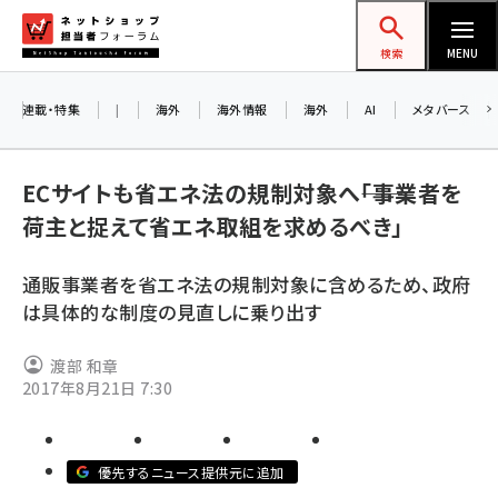
メ
ネットショップ担当者フォーラム
イ
検索
MENU
ン
コ
連載・特集
|
海外
海外情報
海外
AI
メタバース
お知らせ
ン
AI
テ
アルペ
ECサイトも省エネ法の規制対象へ――「事業者を
ン
荷主と捉えて省エネ取組を求めるべき」
ツ
amazon (2258)
に
8/2
通販事業者を省エネ法の規制対象に含めるため、政府
yahoo (1907)
移
は具体的な制度の見直しに乗り出す
交流会
動
楽天 (1874)
渡部 和章
ecbeing (1211)
2017年8月21日 7:30
アスクル (1122)
base (1083)
優先するニュース提供元に追加
ビィ・フォアード (777)