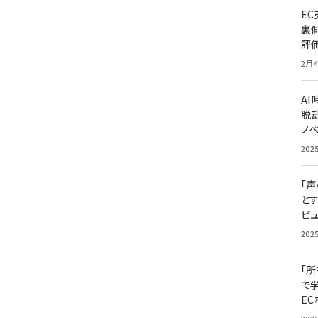
E
裏
評
2月4
A
脱却
ノ
202
「
と
ビュ
202
「
で
E