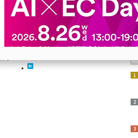
使した
（アオ
人
きな社会
略を推進
。その中
店戦略の
参加登録はこちら↑