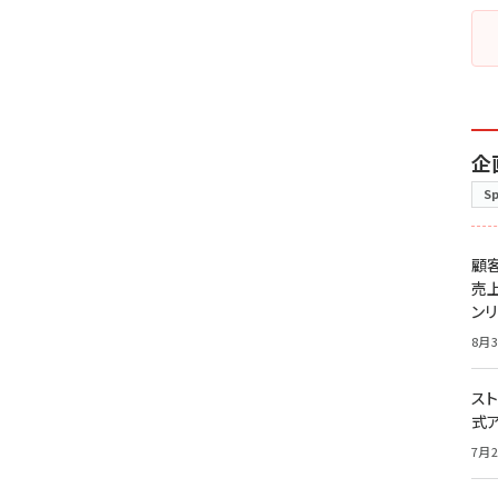
企
S
顧
売
ン
8月3
スト
式
7月2