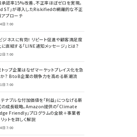
済承認率15%改善、不正率ほぼゼロを実現。
nd ST」が導入したRiskifiedの網羅的な不正
策アプローチ
4日 7:00
Cビジネスに有効！ リピート促進や顧客満足度
上に直結する「LINE通知メッセージ」とは？
2日 7:00
米トップ企業はなぜマーケットプレイス化を急
のか？ BtoB企業の競争力を高める新潮流
1日 7:00
ステナブルな付加価値を「利益」につなげる新
の成長戦略。Amazon提供の「Climate
edge Friendly」プログラムの全貌＋事業者
メリットを詳しく解説
4日 7:00