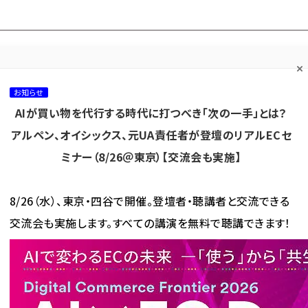
プ担当者フォーラム
ネッ
ネッ担お悩み相談
ネッ担アワー
ネッ担メルマ
て
室
ド！
ガ
お知らせ
AIが買い物を代行する時代に打つべき「次の一手」とは？
カテゴリ／種別
セミナー／イベント
から探す
から探す
アルペン、オイシックス、元UA責任者が登壇のリアルECセ
ミナー（8/26＠東京）【交流会も実施】
海外
AI
メタバース
集客
コンテンツマーケティング
8/26（水）、東京・四谷で開催。登壇者・聴講者と交流できる
交流会も実施します。すべての講演を無料で聴講できます！
使われている記事の一覧
れている記事の一覧