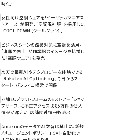
時点）
女性向け空調ウェアを「イーザッカマニアス
トア―ズ」が開発、「空調風神服」を採用した
「COOL DOWN（クールダウン）」
ビジネスシーンの酷暑対策に空調を活用――。
「洋服の青山」が作業服のイメージを払拭し
た「空調ウエア」を発売
楽天の最新AIやテクノロジーを体験できる
「Rakuten AI Optimism」、今日からス
タート。パシフィコ横浜で開催
老舗ECプラットフォームのEストアー「ショッ
プサーブ」に不正アクセス、885万件の個人
情報が漏えい。店舗関連情報も流出
AmazonのデータでAI学習は禁止に。新規
約「エージェントポリシー」でAI・自動化ツー
ルの使用ルールが厳格化