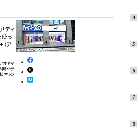
」「ディ
を使っ
+（ア
アオヤマ
診断やデ
接客」の