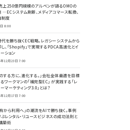
C売上250億円規模のアルペンが語るOMOの
側 ―ECシステム刷新、メディアコマース転換、
価制度
日 8:00
I時代を勝ち抜くEC戦略。レガシーシステムから
し、「Shopify」で実現するPDCA高速化とイ
ベーション
5年12月23日 7:00
声のする方に、進化する。」会社全体最適を目標
するワークマンの「補完型EC」 が実践する「レ
ーマーケティング3.0」とは？
5年12月17日 7:00
所有から利用へ」の潮流をAIで勝ち抜く。事例
学ぶレンタル・リユースビジネスの成功法則と
C構築術