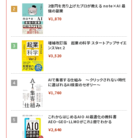
2億円を売り上げたプロが教える note×AI 最
強の副業
￥1,870
増補改訂版 起業の科学 スタートアップサイエ
ンスVer.2
￥3,520
AIで集客する仕組み ～クリックされない時代
に選ばれるAI検索のセオリー～
￥1,760
これからはじめるAIO AI最適化の教科書
AEO・GEO・LLMOがこれ1冊でわかる
￥2,640