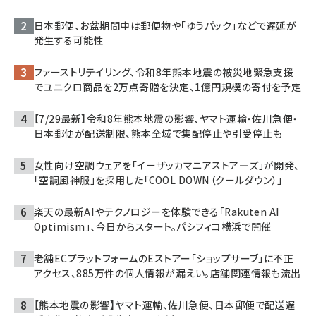
日本郵便、お盆期間中は郵便物や「ゆうパック」などで遅延が
発生する可能性
ファーストリテイリング、令和8年熊本地震の被災地緊急支援
でユニクロ商品を2万点寄贈を決定、1億円規模の寄付を予定
【7/29最新】令和8年熊本地震の影響、ヤマト運輸・佐川急便・
日本郵便が配送制限、熊本全域で集配停止や引受停止も
女性向け空調ウェアを「イーザッカマニアストア―ズ」が開発、
「空調風神服」を採用した「COOL DOWN（クールダウン）」
楽天の最新AIやテクノロジーを体験できる「Rakuten AI
Optimism」、今日からスタート。パシフィコ横浜で開催
老舗ECプラットフォームのEストアー「ショップサーブ」に不正
アクセス、885万件の個人情報が漏えい。店舗関連情報も流出
【熊本地震の影響】ヤマト運輸、佐川急便、日本郵便で配送遅