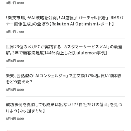
8月7日 8:00
る時代の成長戦略
￥3,190
ママ投資家が育休中に１億貯めた株式投資
￥2,420
￥1,870
「楽天市場」がAI戦略を公開。「AI店長」「バーチャル試着」「RMSバ
ナー画像生成」の全ぼう【Rakuten AI Optimismレポート】
フィードバック経営 「沈黙の組織」から「高め合う
マーケティングの真実 P&G・グリコで学んだ失敗
組織」へ
と成長の法則
8月7日 7:00
組織の成果を最大化する ルールのデザイン
￥3,080
￥2,200
￥1,980
世界23位のメガECが実践する「カスタマーサービス×AI」の最適
解。3年で顧客満足度144%向上した【Lululemon事例】
Amazonランキングをもっと見る
Amazonランキングをもっと見る
8月6日 8:00
Amazonランキングをもっと見る
楽天、会話型の「AIコンシェルジュ」で注文額17％増。買い物体験
をどう変えた？
8月5日 8:00
成功事例を真似しても成果は出ない！？「自社だけの答え」を見つ
けよう【ネッ担まとめ】
8月4日 8:00