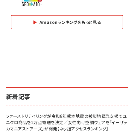
Amazonランキングをもっと見る
Amazon マーケティング・セールス全般関連書籍 の
Amazon ビジネス・経済関連書籍 の売れ筋ランキン
Amazon 経営戦略関連書籍 の売れ筋ランキング
売れ筋ランキング
グ
更新日時：2026/06/26 19:05
更新日時：2026/06/26 19:05
更新日時：2026/06/26 19:05
2億円を売り上げたプロが教える note×AI 最強の
anan(アンアン)2026/07/01号 No.2501[魅せる
ベインキャピタル 企業価値向上力の秘密
副業
カラダ2026／宮舘涼太]
￥2,640
￥1,870
￥880
イシューからはじめよ［改訂版］――知的生産の「シンプ
小さな会社は戦略が9割
anan(アンアン)2026/06/24号 No.2500増刊
ルな本質」
スペシャルエディション[王道エンタメの矜持／
￥1,980
新着記事
BTS]
￥2,200
￥1,100
ドリルを売るには穴を売れ
経営メモ 16年の起業家人生で得た知見
ファーストリテイリングが令和8年熊本地震の被災地緊急支援でユ
anan(アンアン)2026/07/08号 No.2502[2026
￥1,815
￥2,750
ニクロ商品を2万点寄贈を決定／女性向け空調ウェアを「イーザッ
年後半、あなたの恋と運命／山田涼介]
カマニアストア―ズ」が開発【ネッ担アクセスランキング】
￥880
Brand Shift(ブランド・シフト): 「信頼」で選ばれ
影響力の武器［新版］：人を動かす七つの原理