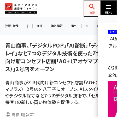
メ
ネットショップ担当者フォーラム
イ
検索
MENU
ン
コ
連載・特集
|
海外
海外情報
海外
AI
メタバース
お知
ン
A
テ
青山商事、「デジタルPOP」「AI診断」「ディスプ
アル
ン
レイ」など7つのデジタル技術を使ったZ世代
ツ
amazon (2257)
向け新コンセプト店舗「AO+（アオヤマプラ
に
8/
ス）」2号店をオープン
yahoo (1907)
移
交流
動
楽天 (1874)
青山商事がZ世代向け新コンセプト店舗「AO+（アオヤ
ecbeing (1211)
マプラス）」2号店を八王子にオープン。AIスタイル診断
やデジタル採寸など7つのデジタル技術で、「セルフ×
アスクル (1122)
接客」の新しい買い物体験を提供する。
base (1083)
鳥栖 剛
[執筆]
ビィ・フォアード (777)