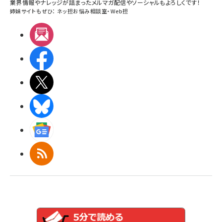
業界情報やナレッジが詰まったメルマガ配信やソーシャルもよろしくです！
姉妹サイトもぜひ：
ネッ担お悩み相談室
・
Web担
メルマガ
Facebook
X(エックス)
BlueSky
Googleニュース
RSS