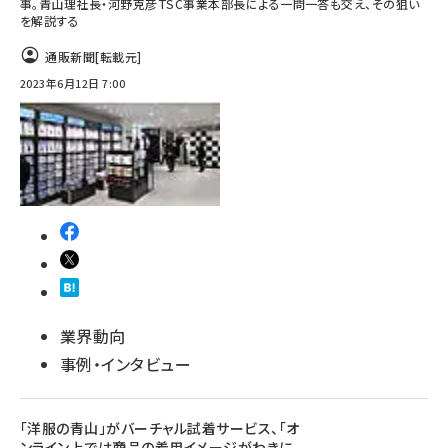
事。青山理社長・河野克彦TSC事業本部長による一問一答も交え、その狙い
を解説する
通販新聞
[転載元]
2023年6月12日 7:00
業界動向
事例・インタビュー
「洋服の青山」がバーチャル試着サービス、「オ
ンライン上では商品の着用イメージがわきに