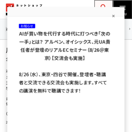
メ
ネットショップ担当者フォーラム
イ
検索
MENU
ン
お知らせ
コ
連載・特集
|
海外
海外情報
海外
AI
メタバース
AIが買い物を代行する時代に打つべき「次の
ン
一手」とは？ アルペン、オイシックス、元UA責
テ
用語「青山商事」 が使われている記事の一覧
任者が登壇のリアルECセミナー（8/26＠東
ン
京）【交流会も実施】
全 35 記事中 1 ～ 35 を表示中
ツ
amazon (2246)
に
通販新聞ダイジェスト
8/26（水）、東京・四谷で開催。登壇者・聴講
ネットと実店舗の融合が進む青山商事、パル
yahoo (1900)
移
者と交流できる交流会も実施します。すべて
コ、メガネースーパーのオムニチャネル事例を
動
楽天 (1871)
学ぶ
の講演を無料で聴講できます！
青山商事、パルコ、メガネースーパーはネットとリアルを融合することで企業
ecbeing (1207)
価値を高め、販売成果として数字に反映させている
アスクル (1119)
通販新聞
base (1071)
2015年2月19日 10:00
ビィ・フォアード (773)