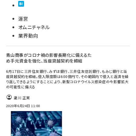
運営
オムニチャネル
業界動向
青山商事がコロナ禍の影響長期化に備えるた
め手元資金を強化、当座貸越契約を締結
6月17日に三井住友銀行、みずほ銀行、三井住友信託銀行、もみじ銀行と当
座貸越契約を締結。借入限度額は600億円で、その範囲内で借入と返済を繰
り返しできるようにすることにより、新型コロナウイルス感染症の今影響拡大
の可能性に備える
瀧川 正実
2020年6月24日 11:00