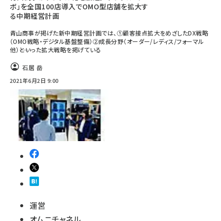
ボ」を全国100店導入でOMO型店舗を拡大す
る中期経営計画
青山商事が掲げた新中期経営計画では、①顧客接点拡大をめざしたDX戦略
（OMO戦略・デジタル基盤整備）②成長分野（オーダー/レディス/フォーマル
他）――といった拡大戦略を掲げている
石居 岳
2021年6月2日 9:00
運営
オムニチャネル