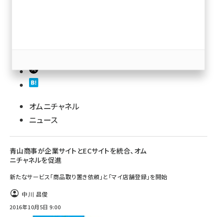
revico (739)
参加登録はこちら↑
オムニチャネル
ニュース
青山商事が企業サイトとECサイトを統合、オム
ニチャネルを促進
新たなサービス「商品取り置き依頼」と「マイ店舗登録」を開始
中川 昌俊
2016年10月5日 9:00