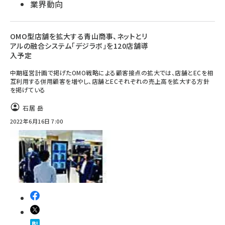
業界動向
OMO型店舗を拡大する青山商事、ネットとリ
アルの融合システム「デジラボ」を120店舗導
入予定
中期経営計画で掲げたOMO戦略による顧客接点の拡大では、店舗とECを相
互利用する併用顧客を増やし、店舗とECそれぞれの売上高を拡大する方針
を掲げている
石居 岳
2022年6月16日 7:00