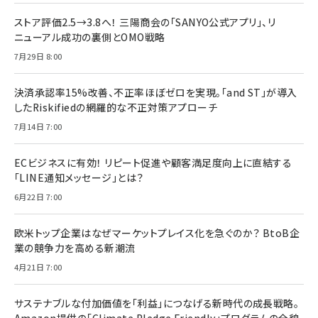
ストア評価2.5→3.8へ！ 三陽商会の「SANYO公式アプリ」、リ
ニューアル成功の裏側とOMO戦略
7月29日 8:00
決済承認率15%改善、不正率ほぼゼロを実現。「and ST」が導入
したRiskifiedの網羅的な不正対策アプローチ
7月14日 7:00
ECビジネスに有効！ リピート促進や顧客満足度向上に直結する
「LINE通知メッセージ」とは？
6月22日 7:00
欧米トップ企業はなぜマーケットプレイス化を急ぐのか？ BtoB企
業の競争力を高める新潮流
4月21日 7:00
サステナブルな付加価値を「利益」につなげる新時代の成長戦略。