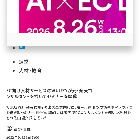
revico (746)
運営
参加登録はこちら↑
人材・教育
EC向け人材サービスのWUUZYが元・楽天コ
ンサルタントを招いてセミナーを開催
WUUZYは「楽天市場」の出店企業向けに、モール運用の成功事例やノウハウ
を伝えるセミナーを開催。講師には楽天でECコンサルタントを務めた経験を
もつ佐山陽介氏を招いた
高野 真維
2022年9月26日 7:00