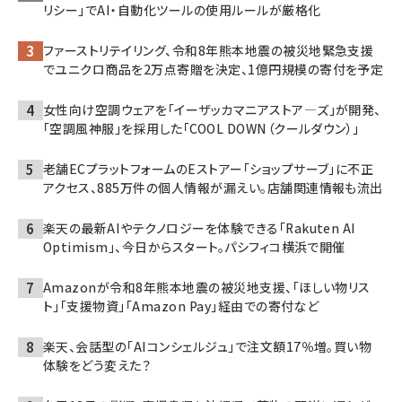
リシー」でAI・自動化ツールの使用ルールが厳格化
ファーストリテイリング、令和8年熊本地震の被災地緊急支援
でユニクロ商品を2万点寄贈を決定、1億円規模の寄付を予定
女性向け空調ウェアを「イーザッカマニアストア―ズ」が開発、
「空調風神服」を採用した「COOL DOWN（クールダウン）」
老舗ECプラットフォームのEストアー「ショップサーブ」に不正
アクセス、885万件の個人情報が漏えい。店舗関連情報も流出
楽天の最新AIやテクノロジーを体験できる「Rakuten AI
Optimism」、今日からスタート。パシフィコ横浜で開催
Amazonが令和8年熊本地震の被災地支援、「ほしい物リス
ト」「支援物資」「Amazon Pay」経由での寄付など
楽天、会話型の「AIコンシェルジュ」で注文額17％増。買い物
体験をどう変えた？