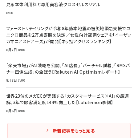
見る本体利用料と専用美容液クロスセルのリアル
8:00
ファーストリテイリングが令和8年熊本地震の被災地緊急支援でユ
ニクロ商品を2万点寄贈を決定／女性向け空調ウェアを「イーザッ
カマニアストア―ズ」が開発【ネッ担アクセスランキング】
8月7日 8:00
「楽天市場」がAI戦略を公開。「AI店長」「バーチャル試着」「RMSバ
ナー画像生成」の全ぼう【Rakuten AI Optimismレポート】
8月7日 7:00
世界23位のメガECが実践する「カスタマーサービス×AI」の最適
解。3年で顧客満足度144%向上した【Lululemon事例】
8月6日 8:00
新着記事をもっと見る