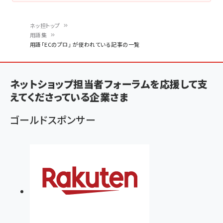
ネッ担トップ
用語集
パ
用語「ECのプロ」 が使われている記事の一覧
ン
く
ネットショップ担当者フォーラムを応援して支
ず
えてくださっている企業さま
ゴールドスポンサー