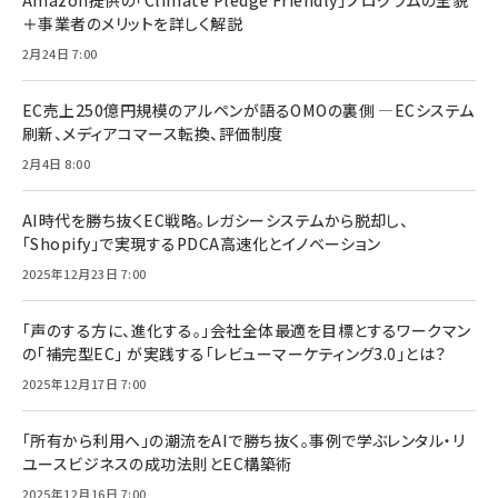
Amazon提供の「Climate Pledge Friendly」プログラムの全貌
＋事業者のメリットを詳しく解説
2月24日 7:00
EC売上250億円規模のアルペンが語るOMOの裏側 ―ECシステム
刷新、メディアコマース転換、評価制度
2月4日 8:00
AI時代を勝ち抜くEC戦略。レガシーシステムから脱却し、
「Shopify」で実現するPDCA高速化とイノベーション
2025年12月23日 7:00
「声のする方に、進化する。」会社全体最適を目標とするワークマン
の「補完型EC」 が実践する「レビューマーケティング3.0」とは？
2025年12月17日 7:00
「所有から利用へ」の潮流をAIで勝ち抜く。事例で学ぶレンタル・リ
ユースビジネスの成功法則とEC構築術
2025年12月16日 7:00