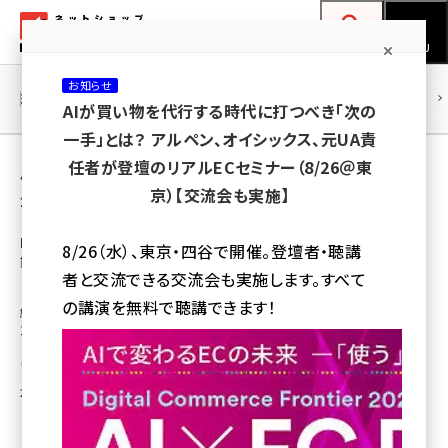
メ
ネットショップ担当者フォーラム
イ
検索
MENU
ン
お知らせ
コ
連載・特集
|
海外
海外情報
海外
AI
メタバース
AIが買い物を代行する時代に打つべき「次の
ン
一手」とは？ アルペン、オイシックス、元UA責
テ
用語「ECのプロ」 が使われている記事の一覧
任者が登壇のリアルECセミナー（8/26＠東
ン
京）【交流会も実施】
全 5 記事中 1 ～ 5 を表示中
ツ
amazon (2259)
に
ECに特化したプロ人材1000人以上が複業登
8/26（水）、東京・四谷で開催。登壇者・聴講
録するマッチングサービス「ECのプロ」とは
yahoo (1910)
移
者と交流できる交流会も実施します。すべて
動
「ECのプロ」はすべての登録者のスキルを84種類のスキルタグに細分化、実
楽天 (1878)
の講演を無料で聴講できます！
績や強みを可視化している。ECの専門家を、初期費用0円、最短2日でマッチ
ングできるという
ecbeing (1213)
石居 岳
アスクル (1126)
2022年7月6日 8:00
base (1085)
ビィ・フォアード (786)