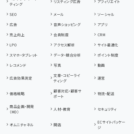
リスティング広告
アフィリエイト
ティング
SEO
メール
ソーシャル
広告
音声ショッピング
アプリ
売上向上
会員制度
CRM
LPO
アクセス解析
サイト最適化
スマホ・タブレット
データ・競合分析
ポイント制度
レコメンド
写真
動画
文章・コピーライ
広告効果測定
運営
ティング
顧客対応・顧客サ
価格戦略
物流・配送
ポート
商品企画・開発
人材・教育
セキュリティ
（MD）
ECサイトパッケー
オムニチャネル
開店
ジ