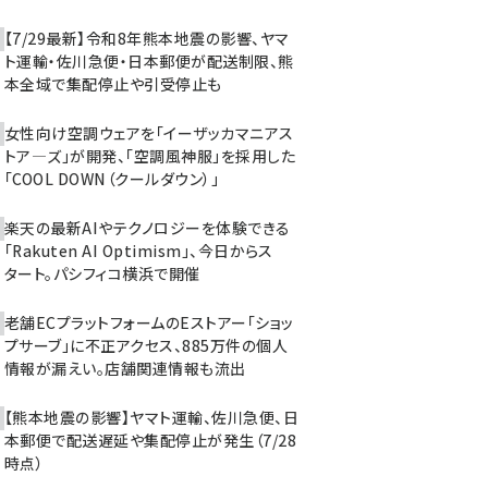
【7/29最新】令和8年熊本地震の影響、ヤマ
ト運輸・佐川急便・日本郵便が配送制限、熊
本全域で集配停止や引受停止も
女性向け空調ウェアを「イーザッカマニアス
トア―ズ」が開発、「空調風神服」を採用した
「COOL DOWN（クールダウン）」
楽天の最新AIやテクノロジーを体験できる
「Rakuten AI Optimism」、今日からス
タート。パシフィコ横浜で開催
老舗ECプラットフォームのEストアー「ショッ
プサーブ」に不正アクセス、885万件の個人
情報が漏えい。店舗関連情報も流出
【熊本地震の影響】ヤマト運輸、佐川急便、日
本郵便で配送遅延や集配停止が発生（7/28
時点）