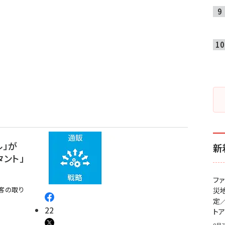
ル」が
新
タント」
フ
客の取り
災
定
22
ト