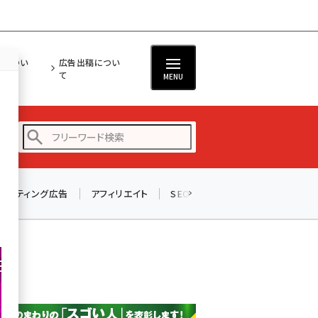
担につい
広告出稿につい
て
MENU
リスティング広告
アフィリエイト
SEO
メール
ソーシャル
amazon (2255)
yahoo (1906)
楽天 (1874)
ecbeing (1210)
アスクル (1122)