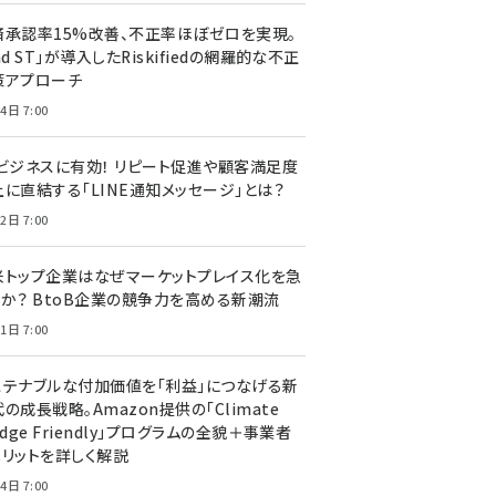
済承認率15%改善、不正率ほぼゼロを実現。
nd ST」が導入したRiskifiedの網羅的な不正
策アプローチ
4日 7:00
Cビジネスに有効！ リピート促進や顧客満足度
上に直結する「LINE通知メッセージ」とは？
2日 7:00
米トップ企業はなぜマーケットプレイス化を急
のか？ BtoB企業の競争力を高める新潮流
1日 7:00
ステナブルな付加価値を「利益」につなげる新
の成長戦略。Amazon提供の「Climate
edge Friendly」プログラムの全貌＋事業者
メリットを詳しく解説
4日 7:00