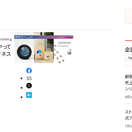
being
やって
企
ジネス
S
顧
35
売
ン
8月3
スト
式
7月2