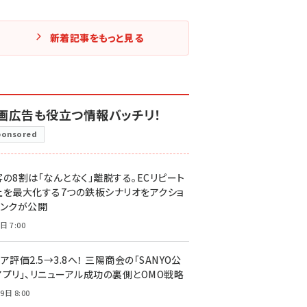
新着記事をもっと見る
画広告も役立つ情報バッチリ！
ponsored
客の8割は「なんとなく」離脱する。ECリピート
上を最大化する7つの鉄板シナリオをアクショ
リンクが公開
日 7:00
ア評価2.5→3.8へ！ 三陽商会の「SANYO公
アプリ」、リニューアル成功の裏側とOMO戦略
9日 8:00