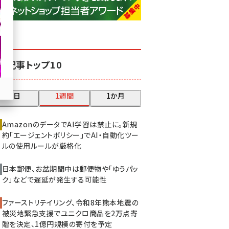
base (1081)
ビィ・フォアード (776)
revico (744)
気記事トップ10
昨日
1週間
1か月
AmazonのデータでAI学習は禁止に。新規
約「エージェントポリシー」でAI・自動化ツー
ルの使用ルールが厳格化
日本郵便、お盆期間中は郵便物や「ゆうパッ
ク」などで遅延が発生する可能性
ファーストリテイリング、令和8年熊本地震の
被災地緊急支援でユニクロ商品を2万点寄
贈を決定、1億円規模の寄付を予定