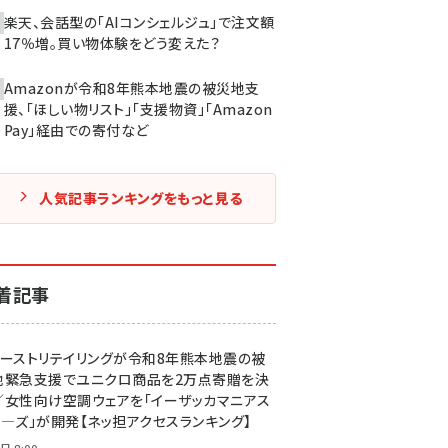
楽天、会話型の「AIコンシェルジュ」で注文額
17％増。買い物体験をどう変えた？
Amazonが令和8年熊本地震の被災地支
援、「ほしい物リスト」「支援物資」「Amazon
Pay」経由での寄付など
人気記事ランキングをもっと見る
着記事
ァーストリテイリングが令和8年熊本地震の被
地緊急支援でユニクロ商品を2万点寄贈を決
／女性向け空調ウェアを「イーザッカマニアス
ア―ズ」が開発【ネッ担アクセスランキング】