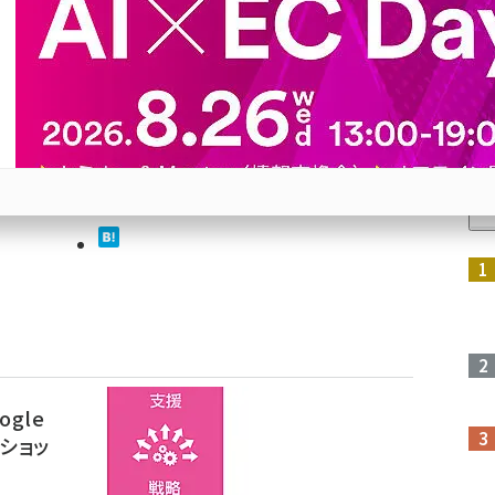
gle
グの今
人
商品の販
参加登録はこちら↑
gle
ショッ