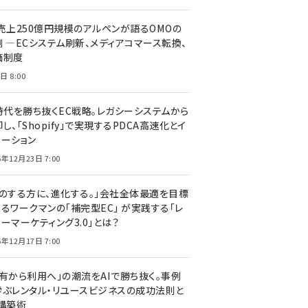
C売上250億円規模のアルペンが語るOMOの
側 ―ECシステム刷新、メディアコマース転換、
価制度
日 8:00
I時代を勝ち抜くEC戦略。レガシーシステムから
し、「Shopify」で実現するPDCA高速化とイ
ベーション
5年12月23日 7:00
声のする方に、進化する。」会社全体最適を目標
するワークマンの「補完型EC」 が実践する「レ
ーマーケティング3.0」とは？
5年12月17日 7:00
所有から利用へ」の潮流をAIで勝ち抜く。事例
学ぶレンタル・リユースビジネスの成功法則と
C構築術