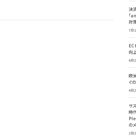
決
「a
対
7月1
E
向
6月2
欧
ぐ
4月2
サ
時代
Pl
の
2月2