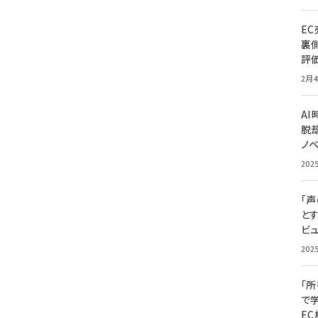
E
裏
評
2月4
A
脱却
ノ
202
「
と
ビュ
202
「
で
E