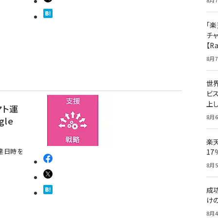
8月7
「楽
チ
【R
8月7
世
ビ
上し
マト運
8月6
le
楽
配達日時を
1
8月5
成
け
8月4