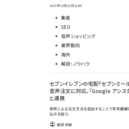
2017年10月12日 6:00
集客
SEO
音声ショッピング
業界動向
海外
解説・ノウハウ
セブンイレブンの宅配「セブンミー
音声注文に対応、「Google アシス
と連携
音声による注文方法を追加することで若年層顧
込みを狙う。
渡部 和章