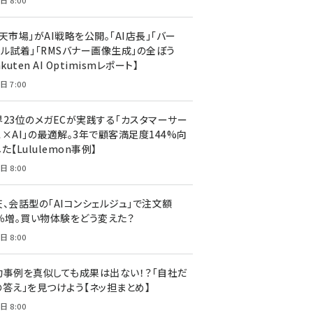
日 8:00
天市場」がAI戦略を公開。「AI店長」「バー
ャル試着」「RMSバナー画像生成」の全ぼう
akuten AI Optimismレポート】
日 7:00
界23位のメガECが実践する「カスタマーサー
ス×AI」の最適解。3年で顧客満足度144%向
た【Lululemon事例】
日 8:00
天、会話型の「AIコンシェルジュ」で注文額
7％増。買い物体験をどう変えた？
日 8:00
功事例を真似しても成果は出ない！？「自社だ
の答え」を見つけよう【ネッ担まとめ】
日 8:00