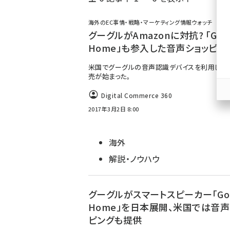
く
ず
海外のEC事情・戦略・マーケティング情報ウォッチ
グーグルがAmazonに対抗? 「Goo
Home」も参入した音声ショッピン
米国でグーグルの音声認識デバイスを利用した
売が始まった。
Digital Commerce 360
2017年3月2日 8:00
海外
解説・ノウハウ
グーグルがスマートスピーカー「Goo
Home」を日本展開、米国では音声
ピングも提供