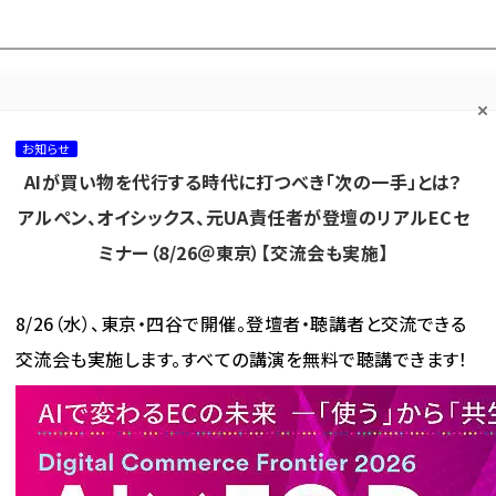
プ担当者フォーラム
ネッ
ネッ担お悩み相談
ネッ担アワー
ネッ担メルマ
て
室
ド！
ガ
お知らせ
AIが買い物を代行する時代に打つべき「次の一手」とは？
カテゴリ／種別
セミナー／イベント
から探す
から探す
アルペン、オイシックス、元UA責任者が登壇のリアルECセ
ミナー（8/26＠東京）【交流会も実施】
海外
AI
メタバース
集客
コンテンツマーケティング
8/26（水）、東京・四谷で開催。登壇者・聴講者と交流できる
交流会も実施します。すべての講演を無料で聴講できます！
Home」 が使われている記事の一覧
me」 が使われている記事の一覧