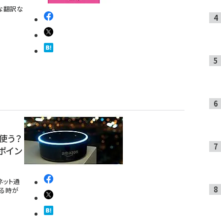
な翻訳な
使う？
3ポイン
ネット通
る時が