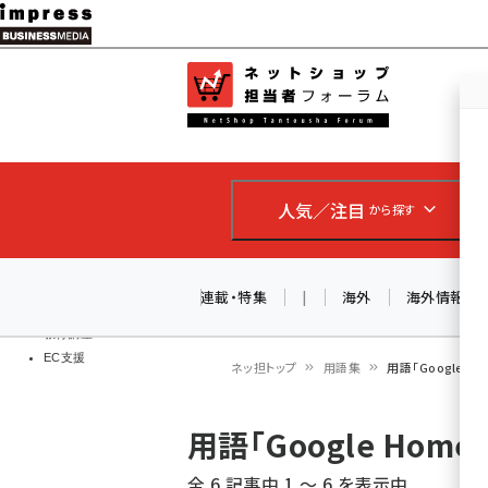
メ
イ
EC担当者
ネットショッ
ン
Web担当者
コ
製品導入
ン
企業IT
ソフト開発
テ
IoT・AI
人気／注目
から探す
ン
DCクラウド
研究・調査
ツ
エネルギー
に
連載・特集
|
海外
海外情報
ドローン
移
教育講座
EC支援
動
ネッ担トップ
用語集
用語「Google 
パ
用語「Google Ho
ン
全 6 記事中 1 ～ 6 を表示中