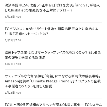
決済承認率15%改善、不正率ほぼゼロを実現。「and ST」が導入
したRiskifiedの網羅的な不正対策アプローチ
7月14日 7:00
ECビジネスに有効！ リピート促進や顧客満足度向上に直結する
「LINE通知メッセージ」とは？
6月22日 7:00
欧米トップ企業はなぜマーケットプレイス化を急ぐのか？ BtoB企
業の競争力を高める新潮流
4月21日 7:00
サステナブルな付加価値を「利益」につなげる新時代の成長戦略。
Amazon提供の「Climate Pledge Friendly」プログラムの全貌
＋事業者のメリットを詳しく解説
2月24日 7:00
EC売上250億円規模のアルペンが語るOMOの裏側 ―ECシステム