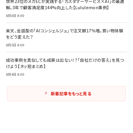
世界23位のメガECが実践する「カスタマーサービス×AI」の最適
解。3年で顧客満足度144%向上した【Lululemon事例】
8月6日 8:00
楽天、会話型の「AIコンシェルジュ」で注文額17％増。買い物体験
をどう変えた？
8月5日 8:00
成功事例を真似しても成果は出ない！？「自社だけの答え」を見つ
けよう【ネッ担まとめ】
8月4日 8:00
新着記事をもっと見る