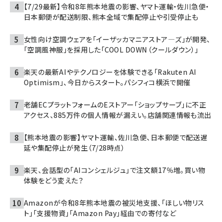
【7/29最新】令和8年熊本地震の影響、ヤマト運輸・佐川急便・
日本郵便が配送制限、熊本全域で集配停止や引受停止も
女性向け空調ウェアを「イーザッカマニアストア―ズ」が開発、
「空調風神服」を採用した「COOL DOWN（クールダウン）」
楽天の最新AIやテクノロジーを体験できる「Rakuten AI
Optimism」、今日からスタート。パシフィコ横浜で開催
老舗ECプラットフォームのEストアー「ショップサーブ」に不正
アクセス、885万件の個人情報が漏えい。店舗関連情報も流出
【熊本地震の影響】ヤマト運輸、佐川急便、日本郵便で配送遅
延や集配停止が発生（7/28時点）
楽天、会話型の「AIコンシェルジュ」で注文額17％増。買い物
体験をどう変えた？
Amazonが令和8年熊本地震の被災地支援、「ほしい物リス
ト」「支援物資」「Amazon Pay」経由での寄付など