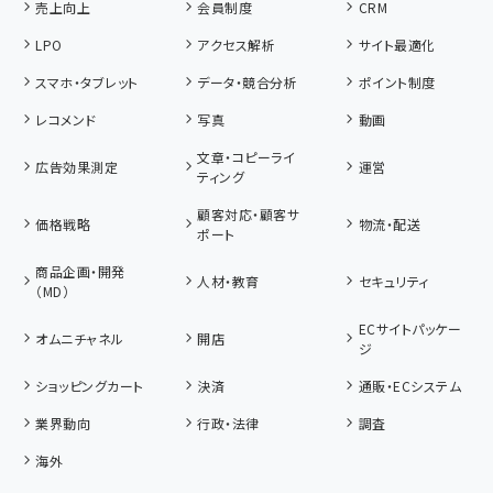
売上向上
会員制度
CRM
LPO
アクセス解析
サイト最適化
スマホ・タブレット
データ・競合分析
ポイント制度
レコメンド
写真
動画
文章・コピーライ
広告効果測定
運営
ティング
顧客対応・顧客サ
価格戦略
物流・配送
ポート
商品企画・開発
人材・教育
セキュリティ
（MD）
ECサイトパッケー
オムニチャネル
開店
ジ
ショッピングカート
決済
通販・ECシステム
業界動向
行政・法律
調査
海外