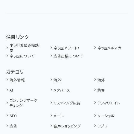
注目リンク
ネッ担お悩み相談
ネッ担アワード！
ネッ担メルマガ
室
ネッ担について
広告出稿について
カテゴリ
海外情報
海外
海外
AI
メタバース
集客
コンテンツマーケ
リスティング広告
アフィリエイト
ティング
SEO
メール
ソーシャル
広告
音声ショッピング
アプリ