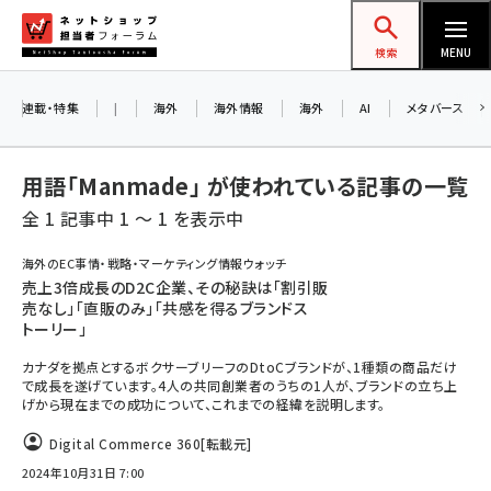
メ
ネットショップ担当者フォーラム
イ
検索
MENU
ン
コ
連載・特集
|
海外
海外情報
海外
AI
メタバース
ン
テ
用語「Manmade」 が使われている記事の一覧
ン
全 1 記事中 1 ～ 1 を表示中
ツ
amazon (2255)
に
海外のEC事情・戦略・マーケティング情報ウォッチ
売上3倍成長のD2C企業、その秘訣は「割引販
yahoo (1906)
移
売なし」「直販のみ」「共感を得るブランドス
動
楽天 (1874)
トーリー」
カナダを拠点とするボクサーブリーフのDtoCブランドが、1種類の商品だけ
ecbeing (1210)
で成長を遂げています。4人の共同創業者のうちの1人が、ブランドの立ち上
げから現在までの成功について、これまでの経緯を説明します。
アスクル (1122)
Digital Commerce 360
[転載元]
base (1081)
2024年10月31日 7:00
ビィ・フォアード (776)