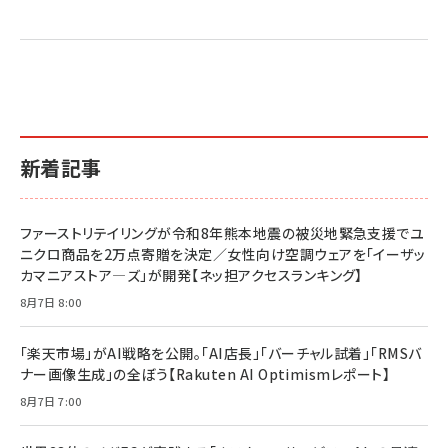
新着記事
ファーストリテイリングが令和8年熊本地震の被災地緊急支援でユ
ニクロ商品を2万点寄贈を決定／女性向け空調ウェアを「イーザッ
カマニアストア―ズ」が開発【ネッ担アクセスランキング】
8月7日 8:00
「楽天市場」がAI戦略を公開。「AI店長」「バーチャル試着」「RMSバ
ナー画像生成」の全ぼう【Rakuten AI Optimismレポート】
8月7日 7:00