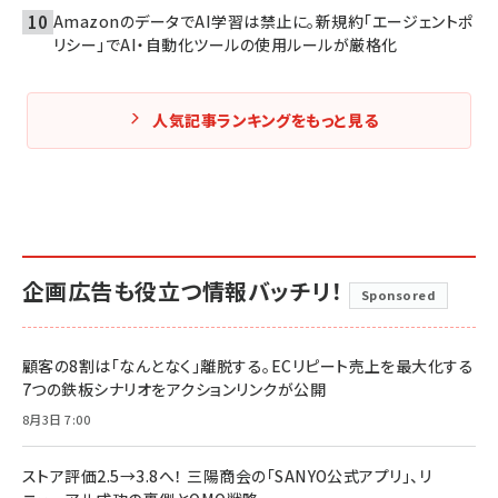
AmazonのデータでAI学習は禁止に。新規約「エージェントポ
リシー」でAI・自動化ツールの使用ルールが厳格化
人気記事ランキングをもっと見る
企画広告も役立つ情報バッチリ！
Sponsored
顧客の8割は「なんとなく」離脱する。ECリピート売上を最大化する
7つの鉄板シナリオをアクションリンクが公開
8月3日 7:00
ストア評価2.5→3.8へ！ 三陽商会の「SANYO公式アプリ」、リ