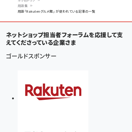
ネッ担トップ
用語集
パ
用語「Rakutenグルメ館」 が使われている記事の一覧
ン
く
ネットショップ担当者フォーラムを応援して支
ず
えてくださっている企業さま
ゴールドスポンサー