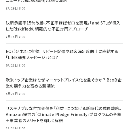
ニューアル成功の裏側とOMO戦略
7月29日 8:00
決済承認率15%改善、不正率ほぼゼロを実現。「and ST」が導入
したRiskifiedの網羅的な不正対策アプローチ
7月14日 7:00
ECビジネスに有効！ リピート促進や顧客満足度向上に直結する
「LINE通知メッセージ」とは？
6月22日 7:00
欧米トップ企業はなぜマーケットプレイス化を急ぐのか？ BtoB企
業の競争力を高める新潮流
4月21日 7:00
サステナブルな付加価値を「利益」につなげる新時代の成長戦略。
Amazon提供の「Climate Pledge Friendly」プログラムの全貌
＋事業者のメリットを詳しく解説
2月24日 7:00