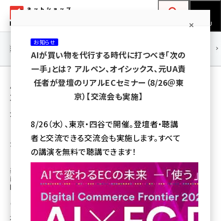
メ
ネットショップ担当者フォーラム
イ
検索
MENU
ン
お知らせ
コ
連載・特集
|
海外
海外情報
海外
AI
メタバース
AIが買い物を代行する時代に打つべき「次の
ン
一手」とは？ アルペン、オイシックス、元UA責
テ
用語「Rakutenグルメ館」 が使われている記
任者が登壇のリアルECセミナー（8/26＠東
ン
京）【交流会も実施】
事の一覧
ツ
amazon (2245)
全 2 記事中 1 ～ 2 を表示中
に
8/26（水）、東京・四谷で開催。登壇者・聴講
yahoo (1900)
移
「楽天市場」の直営店舗「Rakutenグルメ館」
者と交流できる交流会も実施します。すべて
が冷凍食品の販売を拡充、食品会社や専門店
動
楽天 (1871)
の講演を無料で聴講できます！
との専売食品の共同開発
ecbeing (1207)
楽天グループは、冷凍食品の販売を強化する。自社運営する「楽天市場」内の
直営店舗直営店舗「Rakutenグルメ館」で、食品開発の知見を持つ企業・専
アスクル (1118)
門店と共同開発した食品を拡充していく。
base (1071)
宮本和弥
[執筆]
2025年3月27日 6:30
ビィ・フォアード (773)