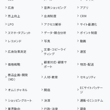
広告
音声ショッピング
アプリ
売上向上
会員制度
CRM
LPO
アクセス解析
サイト最適化
スマホ・タブレット
データ・競合分析
ポイント制度
レコメンド
写真
動画
文章・コピーライ
広告効果測定
運営
ティング
顧客対応・顧客サ
価格戦略
物流・配送
ポート
商品企画・開発
人材・教育
セキュリティ
（MD）
ECサイトパッケー
オムニチャネル
開店
ジ
ショッピングカート
決済
通販・ECシステム
業界動向
行政・法律
調査