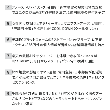
ファーストリテイリング、令和8年熊本地震の被災地緊急支援
でユニクロ商品を2万点寄贈を決定、1億円規模の寄付を予定
女性向け空調ウェアを「イーザッカマニアストア―ズ」が開発、
「空調風神服」を採用した「COOL DOWN（クールダウン）」
老舗ECプラットフォームのEストアー「ショップサーブ」に不正
アクセス、885万件の個人情報が漏えい。店舗関連情報も流出
楽天の最新AIやテクノロジーを体験できる「Rakuten AI
Optimism」、今日からスタート。パシフィコ横浜で開催
熊本地震の影響でヤマト運輸・佐川急便・日本郵便が配送制
限／小売のプロが語るオムニチャネル成功の条件【ネッ担アク
セスランキング】
千趣会が「刀剣乱舞 ONLINE」「SPY×FAMILY」「くまのプー
さん」「ズートピア2」などのキャラクターおせちを「ベルメゾン
ネット」で販売