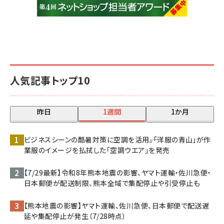
人気記事トップ10
昨日
1週間
1か月
ビジネスシーンの酷暑対策に空調を活用――。「洋服の青山」が作
業服のイメージを払拭した「空調ウエア」を発売
【7/29最新】令和8年熊本地震の影響、ヤマト運輸・佐川急便・
日本郵便が配送制限、熊本全域で集配停止や引受停止も
【熊本地震の影響】ヤマト運輸、佐川急便、日本郵便で配送遅
延や集配停止が発生（7/28時点）