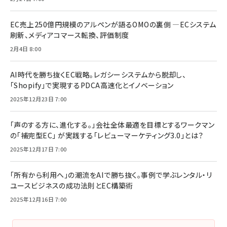
EC売上250億円規模のアルペンが語るOMOの裏側 ―ECシステム
刷新、メディアコマース転換、評価制度
2月4日 8:00
AI時代を勝ち抜くEC戦略。レガシーシステムから脱却し、
「Shopify」で実現するPDCA高速化とイノベーション
2025年12月23日 7:00
「声のする方に、進化する。」会社全体最適を目標とするワークマン
の「補完型EC」 が実践する「レビューマーケティング3.0」とは？
2025年12月17日 7:00
「所有から利用へ」の潮流をAIで勝ち抜く。事例で学ぶレンタル・リ
ユースビジネスの成功法則とEC構築術
2025年12月16日 7:00