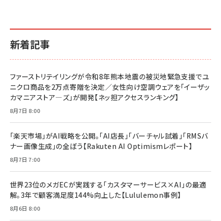
新着記事
ファーストリテイリングが令和8年熊本地震の被災地緊急支援でユ
ニクロ商品を2万点寄贈を決定／女性向け空調ウェアを「イーザッ
カマニアストア―ズ」が開発【ネッ担アクセスランキング】
8月7日 8:00
「楽天市場」がAI戦略を公開。「AI店長」「バーチャル試着」「RMSバ
ナー画像生成」の全ぼう【Rakuten AI Optimismレポート】
8月7日 7:00
世界23位のメガECが実践する「カスタマーサービス×AI」の最適
解。3年で顧客満足度144%向上した【Lululemon事例】
8月6日 8:00