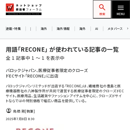
メ
ネットショップ担当者フォーラム
イ
検索
MENU
ン
コ
連載・特集
|
海外
海外情報
海外
AI
メタバース
ン
テ
用語「RECONE」 が使われている記事の一覧
ン
全 1 記事中 1 ～ 1 を表示中
ツ
amazon (2259)
に
バロックジャパン、医療従事者限定のクローズ
ドECサイト「RECONE」に出店
yahoo (1908)
移
動
バロックジャパンリミテッドが出店する「RECONE」は、繊維商社の豊島と医
楽天 (1877)
療機器商社の八神製作所が共同で運営する医療従事者限定のクローズドEC
サイト。医療用品、生活雑貨やファッションアイテムを中心に、クローズドサイ
ecbeing (1211)
トならではの特別価格で幅広い商品を提供している。
アスクル (1122)
鳥栖 剛
[執筆]
base (1084)
2025年7月8日 8:30
ビィ・フォアード (782)