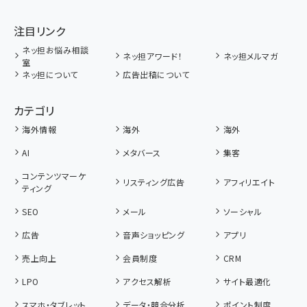
注目リンク
ネッ担お悩み相談
ネッ担アワード！
ネッ担メルマガ
室
ネッ担について
広告出稿について
カテゴリ
海外情報
海外
海外
AI
メタバース
集客
コンテンツマーケ
リスティング広告
アフィリエイト
ティング
SEO
メール
ソーシャル
広告
音声ショッピング
アプリ
売上向上
会員制度
CRM
LPO
アクセス解析
サイト最適化
スマホ・タブレット
データ・競合分析
ポイント制度