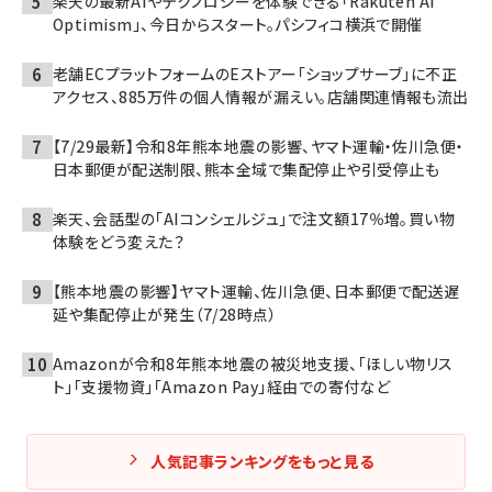
楽天の最新AIやテクノロジーを体験できる「Rakuten AI
Optimism」、今日からスタート。パシフィコ横浜で開催
老舗ECプラットフォームのEストアー「ショップサーブ」に不正
アクセス、885万件の個人情報が漏えい。店舗関連情報も流出
【7/29最新】令和8年熊本地震の影響、ヤマト運輸・佐川急便・
日本郵便が配送制限、熊本全域で集配停止や引受停止も
楽天、会話型の「AIコンシェルジュ」で注文額17％増。買い物
体験をどう変えた？
【熊本地震の影響】ヤマト運輸、佐川急便、日本郵便で配送遅
延や集配停止が発生（7/28時点）
Amazonが令和8年熊本地震の被災地支援、「ほしい物リス
ト」「支援物資」「Amazon Pay」経由での寄付など
人気記事ランキングをもっと見る