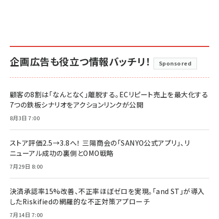
企画広告も役立つ情報バッチリ！
Sponsored
顧客の8割は「なんとなく」離脱する。ECリピート売上を最大化する
7つの鉄板シナリオをアクションリンクが公開
8月3日 7:00
ストア評価2.5→3.8へ！ 三陽商会の「SANYO公式アプリ」、リ
ニューアル成功の裏側とOMO戦略
7月29日 8:00
決済承認率15%改善、不正率ほぼゼロを実現。「and ST」が導入
したRiskifiedの網羅的な不正対策アプローチ
7月14日 7:00