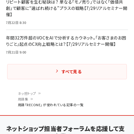
リピート顧客を生む秘訣は？ 単なる「モノ売り」ではなく「価値共
創」で顧客に“選ばれ続ける”プラスの戦略【7/29リアルセミナー開
催】
7月22日 8:30
年間32万件超のVOCをAIで分析するカウネット。「お客さまのお困
りごと」起点のCX向上戦略とは？【7/29リアルセミナー開催】
7月21日 9:00
すべて見る
ネッ担トップ
用語集
パ
用語「RECONE」 が使われている記事の一覧
ン
く
ネットショップ担当者フォーラムを応援して支
ず