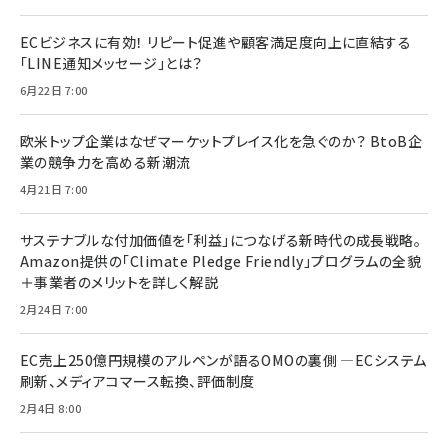
ECビジネスに有効！ リピート促進や顧客満足度向上に直結する
「LINE通知メッセージ」とは？
6月22日 7:00
欧米トップ企業はなぜマーケットプレイス化を急ぐのか？ BtoB企
業の競争力を高める新潮流
4月21日 7:00
サステナブルな付加価値を「利益」につなげる新時代の成長戦略。
Amazon提供の「Climate Pledge Friendly」プログラムの全貌
＋事業者のメリットを詳しく解説
2月24日 7:00
EC売上250億円規模のアルペンが語るOMOの裏側 ―ECシステム
刷新、メディアコマース転換、評価制度
2月4日 8:00