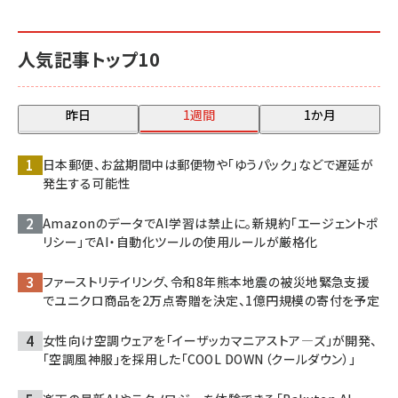
人気記事トップ10
昨日
1週間
1か月
日本郵便、お盆期間中は郵便物や「ゆうパック」などで遅延が
発生する可能性
AmazonのデータでAI学習は禁止に。新規約「エージェントポ
リシー」でAI・自動化ツールの使用ルールが厳格化
ファーストリテイリング、令和8年熊本地震の被災地緊急支援
でユニクロ商品を2万点寄贈を決定、1億円規模の寄付を予定
女性向け空調ウェアを「イーザッカマニアストア―ズ」が開発、
「空調風神服」を採用した「COOL DOWN（クールダウン）」