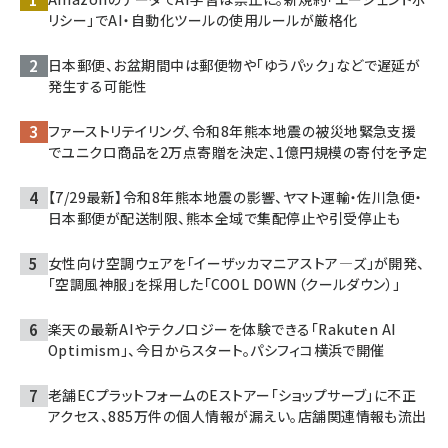
リシー」でAI・自動化ツールの使用ルールが厳格化
日本郵便、お盆期間中は郵便物や「ゆうパック」などで遅延が
発生する可能性
ファーストリテイリング、令和8年熊本地震の被災地緊急支援
でユニクロ商品を2万点寄贈を決定、1億円規模の寄付を予定
【7/29最新】令和8年熊本地震の影響、ヤマト運輸・佐川急便・
日本郵便が配送制限、熊本全域で集配停止や引受停止も
女性向け空調ウェアを「イーザッカマニアストア―ズ」が開発、
「空調風神服」を採用した「COOL DOWN（クールダウン）」
楽天の最新AIやテクノロジーを体験できる「Rakuten AI
Optimism」、今日からスタート。パシフィコ横浜で開催
老舗ECプラットフォームのEストアー「ショップサーブ」に不正
アクセス、885万件の個人情報が漏えい。店舗関連情報も流出