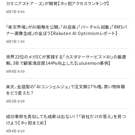
カマニアストア―ズ」が開発【ネッ担アクセスランキング】
8月7日 8:00
「楽天市場」がAI戦略を公開。「AI店長」「バーチャル試着」「RMSバ
ナー画像生成」の全ぼう【Rakuten AI Optimismレポート】
8月7日 7:00
世界23位のメガECが実践する「カスタマーサービス×AI」の最適
解。3年で顧客満足度144%向上した【Lululemon事例】
8月6日 8:00
楽天、会話型の「AIコンシェルジュ」で注文額17％増。買い物体験
をどう変えた？
8月5日 8:00
成功事例を真似しても成果は出ない！？「自社だけの答え」を見つ
けよう【ネッ担まとめ】
8月4日 8:00