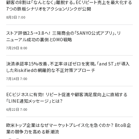
顧客の8割は「なんとなく」離脱する。ECリピート売上を最大化する
7つの鉄板シナリオをアクションリンクが公開
8月3日 7:00
ストア評価2.5→3.8へ！ 三陽商会の「SANYO公式アプリ」、リ
ニューアル成功の裏側とOMO戦略
7月29日 8:00
決済承認率15%改善、不正率ほぼゼロを実現。「and ST」が導入
したRiskifiedの網羅的な不正対策アプローチ
7月14日 7:00
ECビジネスに有効！ リピート促進や顧客満足度向上に直結する
「LINE通知メッセージ」とは？
6月22日 7:00
欧米トップ企業はなぜマーケットプレイス化を急ぐのか？ BtoB企
業の競争力を高める新潮流