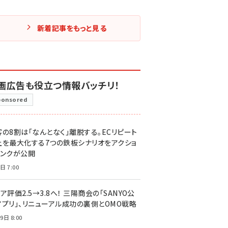
新着記事をもっと見る
画広告も役立つ情報バッチリ！
ponsored
客の8割は「なんとなく」離脱する。ECリピート
上を最大化する7つの鉄板シナリオをアクショ
リンクが公開
日 7:00
ア評価2.5→3.8へ！ 三陽商会の「SANYO公
アプリ」、リニューアル成功の裏側とOMO戦略
9日 8:00