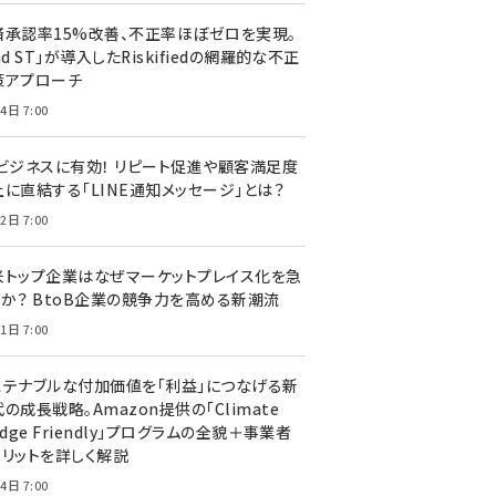
済承認率15%改善、不正率ほぼゼロを実現。
nd ST」が導入したRiskifiedの網羅的な不正
策アプローチ
4日 7:00
Cビジネスに有効！ リピート促進や顧客満足度
上に直結する「LINE通知メッセージ」とは？
2日 7:00
米トップ企業はなぜマーケットプレイス化を急
のか？ BtoB企業の競争力を高める新潮流
1日 7:00
ステナブルな付加価値を「利益」につなげる新
の成長戦略。Amazon提供の「Climate
edge Friendly」プログラムの全貌＋事業者
メリットを詳しく解説
4日 7:00