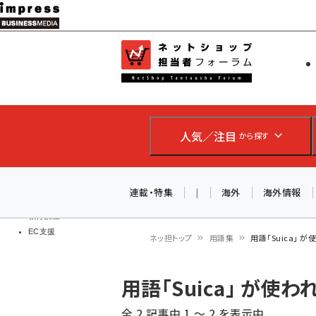
メ
イ
EC担当者
ネットショッ
ン
Web担当者
コ
製品導入
ン
企業IT
ソフト開発
テ
IoT・AI
人気／注目
から探す
ン
DCクラウド
研究・調査
ツ
エネルギー
に
連載・特集
|
海外
海外情報
ドローン
移
教育講座
EC支援
動
ネッ担トップ
用語集
用語「Suica」
パ
用語「Suica」 が使
ン
全 2 記事中 1 ～ 2 を表示中