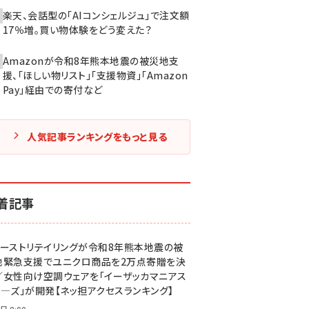
楽天、会話型の「AIコンシェルジュ」で注文額
17％増。買い物体験をどう変えた？
Amazonが令和8年熊本地震の被災地支
援、「ほしい物リスト」「支援物資」「Amazon
Pay」経由での寄付など
人気記事ランキングをもっと見る
着記事
ァーストリテイリングが令和8年熊本地震の被
地緊急支援でユニクロ商品を2万点寄贈を決
／女性向け空調ウェアを「イーザッカマニアス
ア―ズ」が開発【ネッ担アクセスランキング】