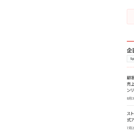
企
S
顧
売
ン
8月3
スト
式
7月2