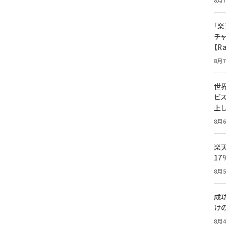
8月7
「楽
チ
【R
8月7
世
ビ
上し
8月6
楽
1
8月5
成
け
8月4