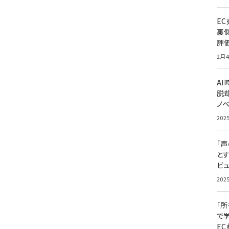
E
裏
評
2月4
A
脱却
ノ
202
「
と
ビュ
202
「
で
E