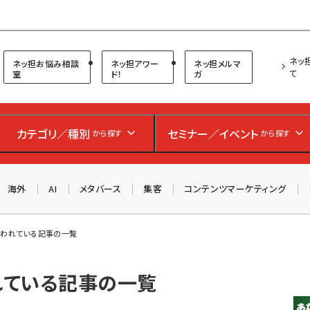
プ担当者フォーラム
ネッ
ネッ担お悩み相談
ネッ担アワー
ネッ担メルマ
て
室
ド！
ガ
カテゴリ／種別
セミナー／イベント
から探す
から探す
海外
AI
メタバース
集客
コンテンツマーケティング
 が使われている記事の一覧
われている記事の一覧