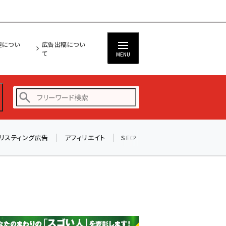
担につい
広告出稿につい
て
MENU
リスティング広告
アフィリエイト
SEO
メール
ソーシャル
amazon (2253)
yahoo (1905)
楽天 (1873)
ecbeing (1210)
アスクル (1122)