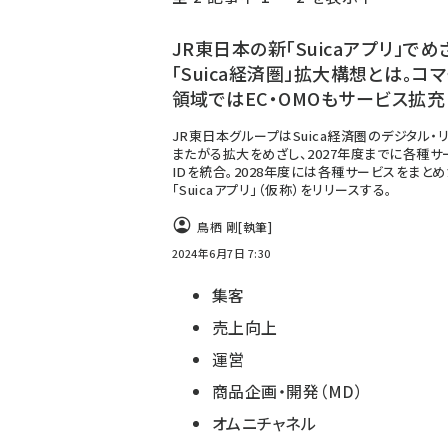
く
ず
JR東日本の新「Suicaアプリ」でめ
「Suica経済圏」拡大構想とは。コ
領域ではEC・OMOもサービス拡充
JR東日本グループはSuica経済圏のデジタル・
またがる拡大をめざし、2027年度までに各種サ
IDを統合。2028年度には各種サービスをまとめ
「Suicaアプリ」（仮称）をリリースする。
鳥栖 剛
[執筆]
2024年6月7日 7:30
集客
売上向上
運営
商品企画・開発（MD）
オムニチャネル