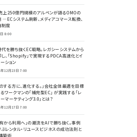
C売上250億円規模のアルペンが語るOMOの
側 ―ECシステム刷新、メディアコマース転換、
価制度
日 8:00
I時代を勝ち抜くEC戦略。レガシーシステムから
し、「Shopify」で実現するPDCA高速化とイ
ベーション
5年12月23日 7:00
声のする方に、進化する。」会社全体最適を目標
するワークマンの「補完型EC」 が実践する「レ
ーマーケティング3.0」とは？
5年12月17日 7:00
所有から利用へ」の潮流をAIで勝ち抜く。事例
学ぶレンタル・リユースビジネスの成功法則と
C構築術