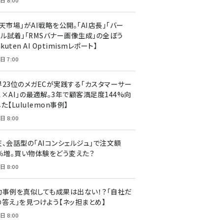
日 8:00
天市場」がAI戦略を公開。「AI店長」「バー
ャル試着」「RMSバナー画像生成」の全ぼう
akuten AI Optimismレポート】
日 7:00
界23位のメガECが実践する「カスタマーサー
ス×AI」の最適解。3年で顧客満足度144%向
た【Lululemon事例】
日 8:00
天、会話型の「AIコンシェルジュ」で注文額
7％増。買い物体験をどう変えた？
日 8:00
功事例を真似しても成果は出ない！？「自社だ
の答え」を見つけよう【ネッ担まとめ】
日 8:00