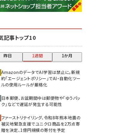
base (1079)
ビィ・フォアード (776)
revico (744)
気記事トップ10
昨日
1週間
1か月
AmazonのデータでAI学習は禁止に。新規
約「エージェントポリシー」でAI・自動化ツー
ルの使用ルールが厳格化
日本郵便、お盆期間中は郵便物や「ゆうパッ
ク」などで遅延が発生する可能性
ファーストリテイリング、令和8年熊本地震の
被災地緊急支援でユニクロ商品を2万点寄
贈を決定、1億円規模の寄付を予定