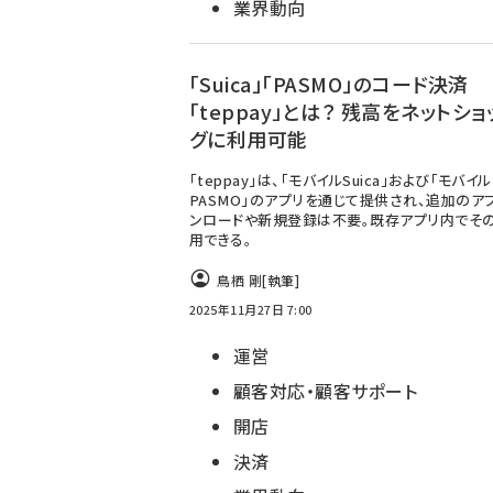
業界動向
「Suica」「PASMO」のコード決済
「teppay」とは？ 残高をネットシ
グに利用可能
「teppay」は、「モバイルSuica」および「モバイル
PASMO」のアプリを通じて提供され、追加のア
ンロードや新規登録は不要。既存アプリ内でそ
用できる。
鳥栖 剛
[執筆]
2025年11月27日 7:00
運営
顧客対応・顧客サポート
開店
決済