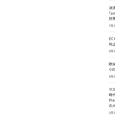
決
「a
対
7月1
E
向
6月2
欧
ぐ
4月2
サ
時代
Pl
の
2月2