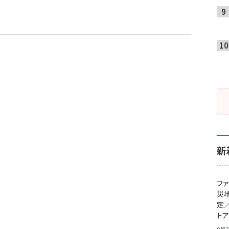
新
フ
災
定
ト