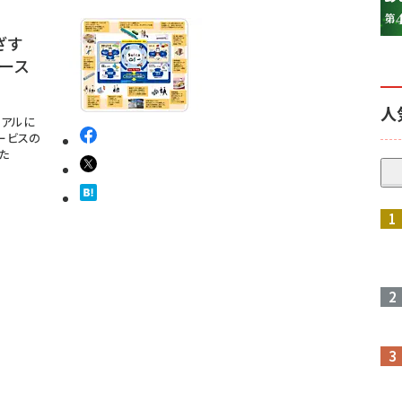
ざす
マース
人
リアルに
ービスの
た