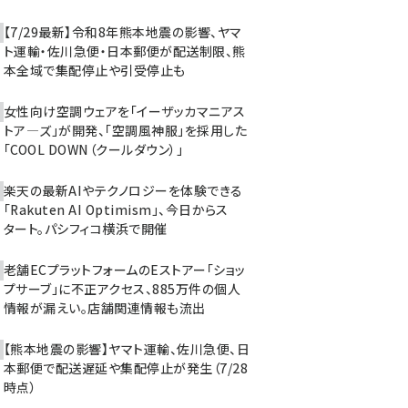
【7/29最新】令和8年熊本地震の影響、ヤマ
ト運輸・佐川急便・日本郵便が配送制限、熊
本全域で集配停止や引受停止も
女性向け空調ウェアを「イーザッカマニアス
トア―ズ」が開発、「空調風神服」を採用した
「COOL DOWN（クールダウン）」
楽天の最新AIやテクノロジーを体験できる
「Rakuten AI Optimism」、今日からス
タート。パシフィコ横浜で開催
老舗ECプラットフォームのEストアー「ショッ
プサーブ」に不正アクセス、885万件の個人
情報が漏えい。店舗関連情報も流出
【熊本地震の影響】ヤマト運輸、佐川急便、日
本郵便で配送遅延や集配停止が発生（7/28
時点）