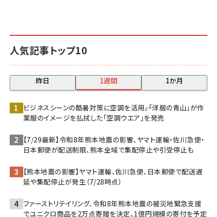
人気記事トップ10
昨日
1週間
1か月
ビジネスシーンの酷暑対策に空調を活用――。「洋服の青山」が作
業服のイメージを払拭した「空調ウエア」を発売
【7/29最新】令和8年熊本地震の影響、ヤマト運輸・佐川急便・
日本郵便が配送制限、熊本全域で集配停止や引受停止も
【熊本地震の影響】ヤマト運輸、佐川急便、日本郵便で配送遅
延や集配停止が発生（7/28時点）
ファーストリテイリング、令和8年熊本地震の被災地緊急支援
でユニクロ商品を2万点寄贈を決定、1億円規模の寄付を予定