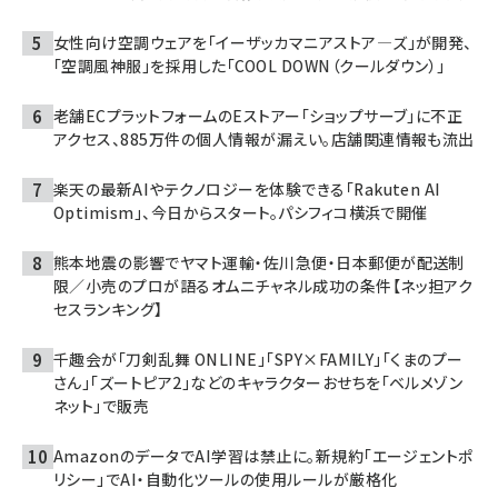
女性向け空調ウェアを「イーザッカマニアストア―ズ」が開発、
「空調風神服」を採用した「COOL DOWN（クールダウン）」
老舗ECプラットフォームのEストアー「ショップサーブ」に不正
アクセス、885万件の個人情報が漏えい。店舗関連情報も流出
楽天の最新AIやテクノロジーを体験できる「Rakuten AI
Optimism」、今日からスタート。パシフィコ横浜で開催
熊本地震の影響でヤマト運輸・佐川急便・日本郵便が配送制
限／小売のプロが語るオムニチャネル成功の条件【ネッ担アク
セスランキング】
千趣会が「刀剣乱舞 ONLINE」「SPY×FAMILY」「くまのプー
さん」「ズートピア2」などのキャラクターおせちを「ベルメゾン
ネット」で販売
AmazonのデータでAI学習は禁止に。新規約「エージェントポ
リシー」でAI・自動化ツールの使用ルールが厳格化