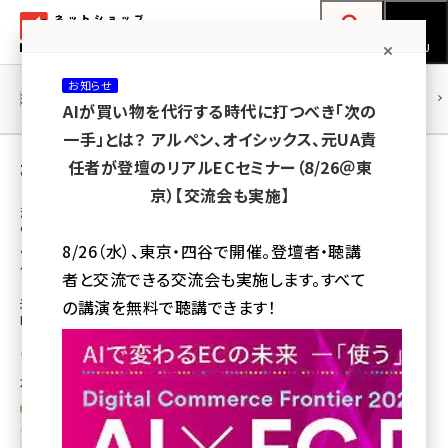
メ
ネットショップ担当者フォーラム
イ
検索
MENU
ン
お知らせ
コ
連載・特集
|
海外
海外情報
海外
AI
メタバース
AIが買い物を代行する時代に打つべき「次の
ン
一手」とは？ アルペン、オイシックス、元UA責
テ
株式会社ecbeing の記事（新着順）
任者が登壇のリアルECセミナー（8/26＠東
ン
京）【交流会も実施】
ツ
海外eコマースに学ぶ最新のECトレンド Presented by
amazon (2245)
ecbeing
に
小売事業者とEC企業の競争力を高める「デジ
8/26（水）、東京・四谷で開催。登壇者・聴講
yahoo (1900)
移
タルトランスフォーメーション」とは？
者と交流できる交流会も実施します。すべて
動
楽天 (1871)
米国では「小売企業でECと実店舗の組織などが切り離されているのは“RED
の講演を無料で聴講できます！
FLAG”（赤旗）である」とも言われている
ecbeing (1207)
株式会社ecbeing
アスクル (1118)
2018年12月17日 6:00
base (1071)
ビィ・フォアード (773)