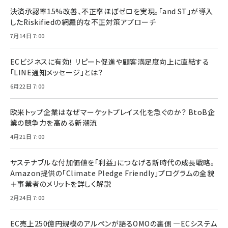
決済承認率15%改善、不正率ほぼゼロを実現。「and ST」が導入
したRiskifiedの網羅的な不正対策アプローチ
7月14日 7:00
ECビジネスに有効！ リピート促進や顧客満足度向上に直結する
「LINE通知メッセージ」とは？
6月22日 7:00
欧米トップ企業はなぜマーケットプレイス化を急ぐのか？ BtoB企
業の競争力を高める新潮流
4月21日 7:00
サステナブルな付加価値を「利益」につなげる新時代の成長戦略。
Amazon提供の「Climate Pledge Friendly」プログラムの全貌
＋事業者のメリットを詳しく解説
2月24日 7:00
EC売上250億円規模のアルペンが語るOMOの裏側 ―ECシステム