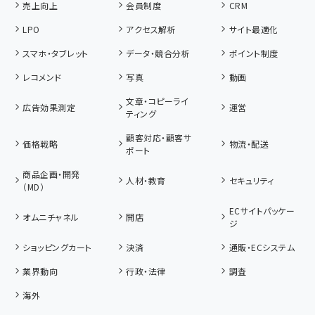
売上向上
会員制度
CRM
LPO
アクセス解析
サイト最適化
スマホ・タブレット
データ・競合分析
ポイント制度
レコメンド
写真
動画
文章・コピーライ
広告効果測定
運営
ティング
顧客対応・顧客サ
価格戦略
物流・配送
ポート
商品企画・開発
人材・教育
セキュリティ
（MD）
ECサイトパッケー
オムニチャネル
開店
ジ
ショッピングカート
決済
通販・ECシステム
業界動向
行政・法律
調査
海外