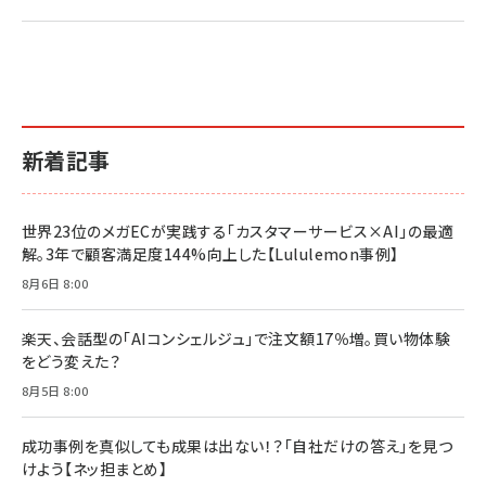
新着記事
世界23位のメガECが実践する「カスタマーサービス×AI」の最適
解。3年で顧客満足度144%向上した【Lululemon事例】
8月6日 8:00
楽天、会話型の「AIコンシェルジュ」で注文額17％増。買い物体験
をどう変えた？
8月5日 8:00
成功事例を真似しても成果は出ない！？「自社だけの答え」を見つ
けよう【ネッ担まとめ】