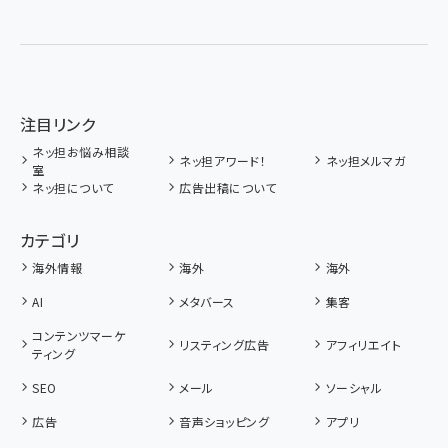
注目リンク
ネッ担お悩み相談
ネッ担アワード！
ネッ担メルマガ
室
ネッ担について
広告出稿について
カテゴリ
海外情報
海外
海外
AI
メタバース
集客
コンテンツマーケ
リスティング広告
アフィリエイト
ティング
SEO
メール
ソーシャル
広告
音声ショッピング
アプリ