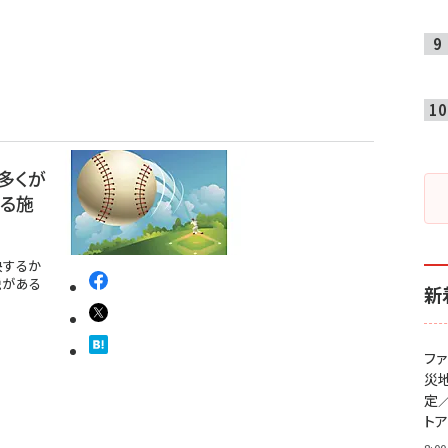
多くが
たる施
決するか
説がある
新
フ
災
定
ト