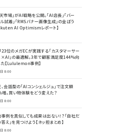
天市場」がAI戦略を公開。「AI店長」「バー
ャル試着」「RMSバナー画像生成」の全ぼう
akuten AI Optimismレポート】
界23位のメガECが実践する「カスタマーサー
ス×AI」の最適解。3年で顧客満足度144%向
た【Lululemon事例】
日 8:00
天、会話型の「AIコンシェルジュ」で注文額
7％増。買い物体験をどう変えた？
日 8:00
功事例を真似しても成果は出ない！？「自社だ
の答え」を見つけよう【ネッ担まとめ】
日 8:00