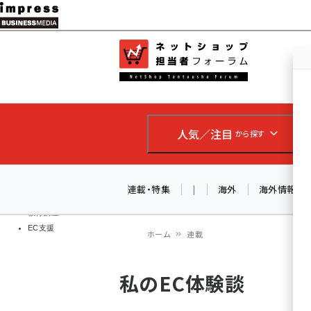
メ
イ
EC担当者
ネットショッ
ン
Web担当者
コ
製品導入
ン
企業IT
ソフト開発
テ
IoT・AI
人気／注目
から探す
ン
DCクラウド
研究・調査
ツ
エネルギー
に
連載・特集
|
海外
海外情報
ドローン
移
教育講座
EC支援
動
ホーム
連載
パ
私のEC体験談
ン