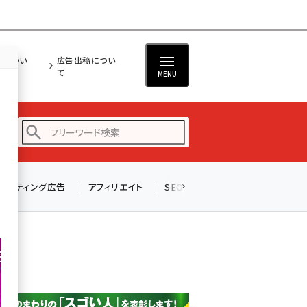
担につい
広告出稿につい
て
MENU
リスティング広告
アフィリエイト
SEO
メール
ソーシャル
amazon (2247)
yahoo (1901)
楽天 (1871)
ecbeing (1207)
アスクル (1119)