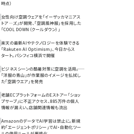
時点）
女性向け空調ウェアを「イーザッカマニアス
トア―ズ」が開発、「空調風神服」を採用した
「COOL DOWN（クールダウン）」
楽天の最新AIやテクノロジーを体験できる
「Rakuten AI Optimism」、今日からス
タート。パシフィコ横浜で開催
ビジネスシーンの酷暑対策に空調を活用――。
「洋服の青山」が作業服のイメージを払拭し
た「空調ウエア」を発売
老舗ECプラットフォームのEストアー「ショッ
プサーブ」に不正アクセス、885万件の個人
情報が漏えい。店舗関連情報も流出
AmazonのデータでAI学習は禁止に。新規
約「エージェントポリシー」でAI・自動化ツー
ルの使用ルールが厳格化