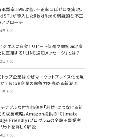
済承認率15%改善、不正率ほぼゼロを実現。
nd ST」が導入したRiskifiedの網羅的な不正
策アプローチ
4日 7:00
Cビジネスに有効！ リピート促進や顧客満足度
上に直結する「LINE通知メッセージ」とは？
2日 7:00
米トップ企業はなぜマーケットプレイス化を急
のか？ BtoB企業の競争力を高める新潮流
1日 7:00
ステナブルな付加価値を「利益」につなげる新
の成長戦略。Amazon提供の「Climate
edge Friendly」プログラムの全貌＋事業者
メリットを詳しく解説
4日 7:00