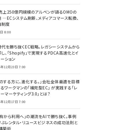
C売上250億円規模のアルペンが語るOMOの
側 ―ECシステム刷新、メディアコマース転換、
価制度
日 8:00
I時代を勝ち抜くEC戦略。レガシーシステムから
し、「Shopify」で実現するPDCA高速化とイ
ベーション
5年12月23日 7:00
声のする方に、進化する。」会社全体最適を目標
するワークマンの「補完型EC」 が実践する「レ
ーマーケティング3.0」とは？
5年12月17日 7:00
所有から利用へ」の潮流をAIで勝ち抜く。事例
学ぶレンタル・リユースビジネスの成功法則と
C構築術