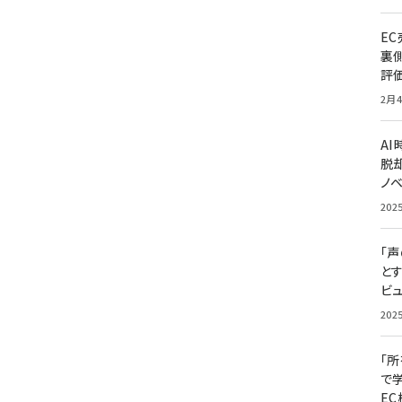
E
裏
評
2月4
A
脱却
ノ
202
「
と
ビュ
202
「
で
E