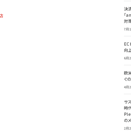
決
「a
店
対
7月1
E
向
6月2
欧
ぐ
4月2
サ
時代
Pl
の
2月2