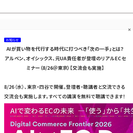
プ担当者フォーラム
ネッ
ネッ担お悩み相談
ネッ担アワー
ネッ担メルマ
て
室
ド！
ガ
お知らせ
AIが買い物を代行する時代に打つべき「次の一手」とは？
カテゴリ／種別
セミナー／イベント
から探す
から探す
アルペン、オイシックス、元UA責任者が登壇のリアルECセ
ミナー（8/26＠東京）【交流会も実施】
海外
AI
メタバース
集客
コンテンツマーケティング
8/26（水）、東京・四谷で開催。登壇者・聴講者と交流できる
交流会も実施します。すべての講演を無料で聴講できます！