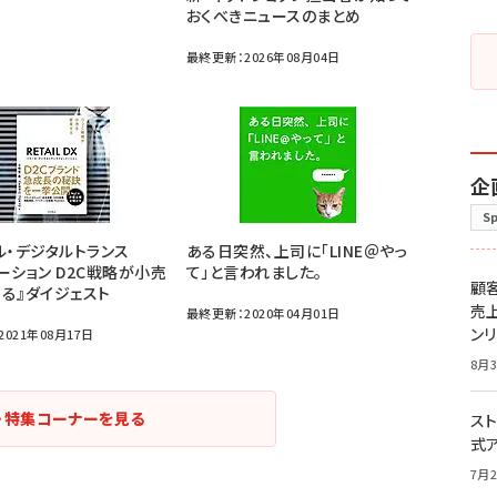
おくべきニュースのまとめ
最終更新：2026年08月04日
企
S
ル・デジタルトランス
ある日突然、上司に「LINE＠やっ
ーション D2C戦略が小売
て」と言われました。
顧
る』ダイジェスト
売
最終更新：2020年04月01日
ン
021年08月17日
8月3
・特集コーナーを見る
スト
式
7月2