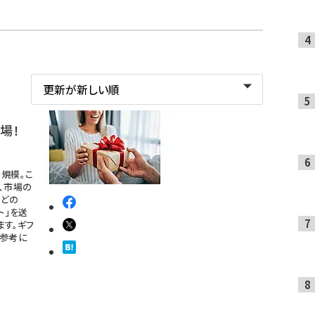
場！
規模。こ
、市場の
などの
ト」を送
ます。ギフ
を参考に