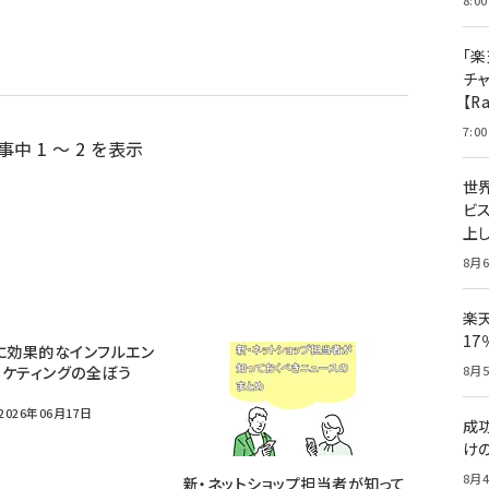
8:00
「楽
チ
【R
7:00
事中 1 ～ 2 を表示
世
ビ
上し
8月6
楽
1
に効果的なインフルエン
ケティングの全ぼう
8月5
026年06月17日
成
け
8月4
新・ネットショップ担当者が知って