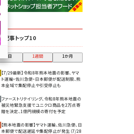
base (1075)
ビィ・フォアード (773)
revico (739)
気記事トップ10
昨日
1週間
1か月
【7/29最新】令和8年熊本地震の影響、ヤマ
ト運輸・佐川急便・日本郵便が配送制限、熊
本全域で集配停止や引受停止も
ファーストリテイリング、令和8年熊本地震の
被災地緊急支援でユニクロ商品を2万点寄
贈を決定、1億円規模の寄付を予定
【熊本地震の影響】ヤマト運輸、佐川急便、日
本郵便で配送遅延や集配停止が発生（7/28