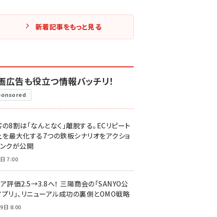
新着記事をもっと見る
画広告も役立つ情報バッチリ！
ponsored
客の8割は「なんとなく」離脱する。ECリピート
上を最大化する7つの鉄板シナリオをアクショ
リンクが公開
日 7:00
ア評価2.5→3.8へ！ 三陽商会の「SANYO公
アプリ」、リニューアル成功の裏側とOMO戦略
9日 8:00