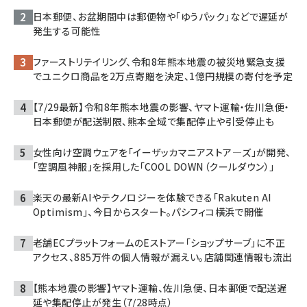
日本郵便、お盆期間中は郵便物や「ゆうパック」などで遅延が
発生する可能性
ファーストリテイリング、令和8年熊本地震の被災地緊急支援
でユニクロ商品を2万点寄贈を決定、1億円規模の寄付を予定
【7/29最新】令和8年熊本地震の影響、ヤマト運輸・佐川急便・
日本郵便が配送制限、熊本全域で集配停止や引受停止も
女性向け空調ウェアを「イーザッカマニアストア―ズ」が開発、
「空調風神服」を採用した「COOL DOWN（クールダウン）」
楽天の最新AIやテクノロジーを体験できる「Rakuten AI
Optimism」、今日からスタート。パシフィコ横浜で開催
老舗ECプラットフォームのEストアー「ショップサーブ」に不正
アクセス、885万件の個人情報が漏えい。店舗関連情報も流出
【熊本地震の影響】ヤマト運輸、佐川急便、日本郵便で配送遅
延や集配停止が発生（7/28時点）