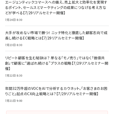
エージェンティックコマースへの備え、売上拡大と効率化を実現す
るポイント、セールスとマーケティングの成果につなげる考え方な
どが学べる【7/29リアルセミナー開催】
7月24日 8:30
大手が攻めない市場で勝つ！ ニッチ特化と徹底した顧客志向で成
長し続けるEC戦略とは【7/29リアルセミナー開催】
7月23日 8:30
リピート顧客を生む秘訣は？ 単なる「モノ売り」ではなく「価値共
創」で顧客に“選ばれ続ける”プラスの戦略【7/29リアルセミナー開
催】
7月22日 8:30
年間32万件超のVOCをAIで分析するカウネット。「お客さまのお困
りごと」起点のCX向上戦略とは？【7/29リアルセミナー開催】
7月21日 9:00