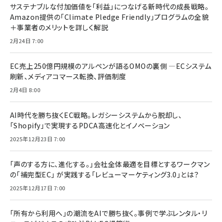
サステナブルな付加価値を「利益」につなげる新時代の成長戦略。
Amazon提供の「Climate Pledge Friendly」プログラムの全貌
＋事業者のメリットを詳しく解説
2月24日 7:00
EC売上250億円規模のアルペンが語るOMOの裏側 ―ECシステム
刷新、メディアコマース転換、評価制度
2月4日 8:00
AI時代を勝ち抜くEC戦略。レガシーシステムから脱却し、
「Shopify」で実現するPDCA高速化とイノベーション
2025年12月23日 7:00
「声のする方に、進化する。」会社全体最適を目標とするワークマン
の「補完型EC」 が実践する「レビューマーケティング3.0」とは？
2025年12月17日 7:00
「所有から利用へ」の潮流をAIで勝ち抜く。事例で学ぶレンタル・リ