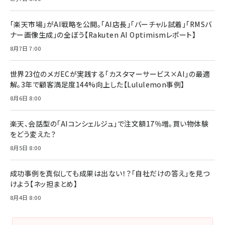
「楽天市場」がAI戦略を公開。「AI店長」「バーチャル試着」「RMSバ
ナー画像生成」の全ぼう【Rakuten AI Optimismレポート】
8月7日 7:00
世界23位のメガECが実践する「カスタマーサービス×AI」の最適
解。3年で顧客満足度144%向上した【Lululemon事例】
8月6日 8:00
楽天、会話型の「AIコンシェルジュ」で注文額17％増。買い物体験
をどう変えた？
8月5日 8:00
成功事例を真似しても成果は出ない！？「自社だけの答え」を見つ
けよう【ネッ担まとめ】
8月4日 8:00