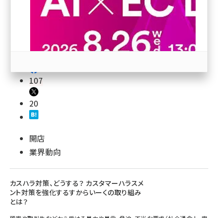
revico (744)
107
20
参加登録はこちら↑
開店
業界動向
カスハラ対策、どうする？ カスタマーハラスメ
ント対策を強化するすからいーくの取り組み
とは？