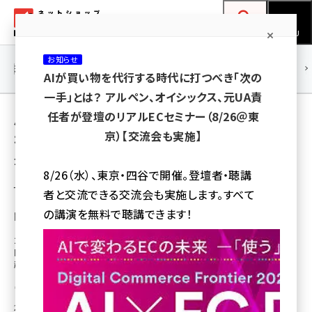
メ
ネットショップ担当者フォーラム
イ
検索
MENU
ン
お知らせ
コ
連載・特集
|
海外
海外情報
海外
AI
メタバース
AIが買い物を代行する時代に打つべき「次の
ン
一手」とは？ アルペン、オイシックス、元UA責
テ
用語「すかいらーくホールディングス」 が使わ
任者が登壇のリアルECセミナー（8/26＠東
ン
京）【交流会も実施】
れている記事の一覧
ツ
amazon (2255)
全 3 記事中 1 ～ 3 を表示中
に
8/26（水）、東京・四谷で開催。登壇者・聴講
yahoo (1906)
移
すかいらーくがネット通販に参入。年内に楽天
者と交流できる交流会も実施します。すべて
とAmazonに出店、自社ECサイトは2021年に
動
楽天 (1874)
の講演を無料で聴講できます！
開設
ecbeing (1210)
2020年10～11月に「楽天市場」「Amazon.co.jp」に出店。2021年2月以
降、自社ECサイトを開設。withコロナ時代への対応として、従来事業の枠を
アスクル (1122)
超えて新たな販売チャネルの拡大に取り組む必要があると判断した
base (1081)
瀧川 正実
2020年8月17日 10:00
ビィ・フォアード (776)