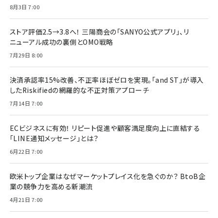
8月3日 7:00
ストア評価2.5→3.8へ！ 三陽商会の「SANYO公式アプリ」、リ
ニューアル成功の裏側とOMO戦略
7月29日 8:00
決済承認率15%改善、不正率ほぼゼロを実現。「and ST」が導入
したRiskifiedの網羅的な不正対策アプローチ
7月14日 7:00
ECビジネスに有効！ リピート促進や顧客満足度向上に直結する
「LINE通知メッセージ」とは？
6月22日 7:00
欧米トップ企業はなぜマーケットプレイス化を急ぐのか？ BtoB企
業の競争力を高める新潮流
4月21日 7:00