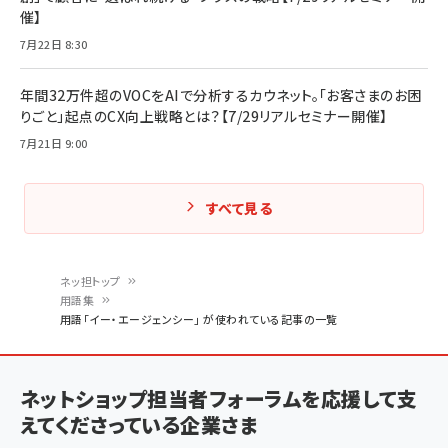
催】
7月22日 8:30
年間32万件超のVOCをAIで分析するカウネット。「お客さまのお困
りごと」起点のCX向上戦略とは？【7/29リアルセミナー開催】
7月21日 9:00
すべて見る
ネッ担トップ
用語集
パ
用語「イー・エージェンシー」 が使われている記事の一覧
ン
く
ネットショップ担当者フォーラムを応援して支
ず
えてくださっている企業さま