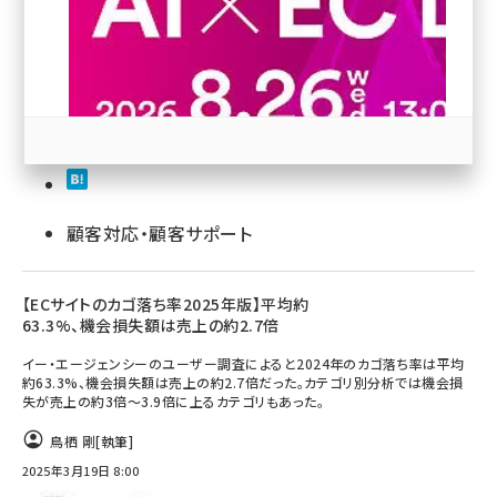
revico (739)
顧客対応・顧客サポート
参加登録はこちら↑
【ECサイトのカゴ落ち率2025年版】平均約
63.3%、機会損失額は売上の約2.7倍
イー・エージェンシーのユーザー調査によると2024年のカゴ落ち率は平均
約63.3%、機会損失額は売上の約2.7倍だった。カテゴリ別分析では機会損
失が売上の約3倍〜3.9倍に上るカテゴリもあった。
鳥栖 剛
[執筆]
2025年3月19日 8:00