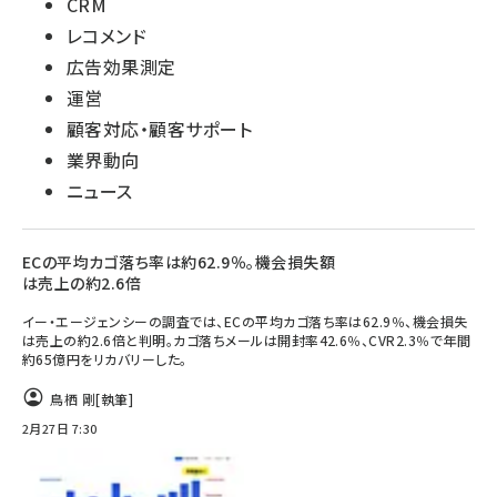
CRM
レコメンド
広告効果測定
運営
顧客対応・顧客サポート
業界動向
ニュース
ECの平均カゴ落ち率は約62.9％。機会損失額
は売上の約2.6倍
イー・エージェンシーの調査では、ECの平均カゴ落ち率は62.9％、機会損失
は売上の約2.6倍と判明。カゴ落ちメールは開封率42.6％、CVR2.3％で年間
約65億円をリカバリーした。
鳥栖 剛
[執筆]
2月27日 7:30