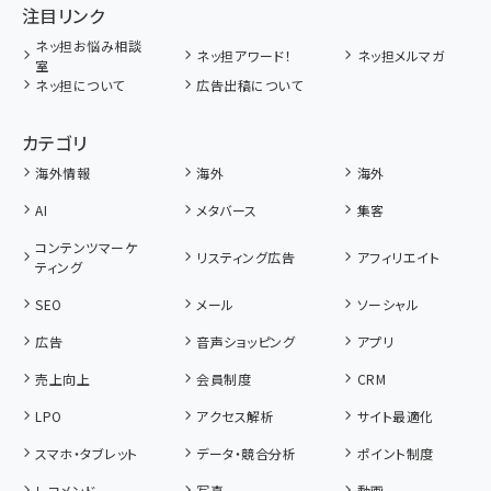
注目リンク
ネッ担お悩み相談
ネッ担アワード！
ネッ担メルマガ
室
ネッ担について
広告出稿について
カテゴリ
海外情報
海外
海外
AI
メタバース
集客
コンテンツマーケ
リスティング広告
アフィリエイト
ティング
SEO
メール
ソーシャル
広告
音声ショッピング
アプリ
売上向上
会員制度
CRM
LPO
アクセス解析
サイト最適化
スマホ・タブレット
データ・競合分析
ポイント制度
レコメンド
写真
動画