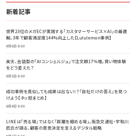
新着記事
世界23位のメガECが実践する「カスタマーサービス×AI」の最適
解。3年で顧客満足度144%向上した【Lululemon事例】
8月6日 8:00
楽天、会話型の「AIコンシェルジュ」で注文額17％増。買い物体験
をどう変えた？
8月5日 8:00
成功事例を真似しても成果は出ない！？「自社だけの答え」を見つ
けよう【ネッ担まとめ】
8月4日 8:00
LINEは「売る場」ではなく「距離を縮める場」。阪急交通社・宇和川
匠氏が語る、顧客の意思決定を支えるデジタル戦略