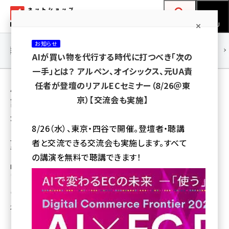
メ
ネットショップ担当者フォーラム
イ
検索
MENU
ン
お知らせ
コ
連載・特集
|
海外
海外情報
海外
AI
メタバース
AIが買い物を代行する時代に打つべき「次の
ン
一手」とは？ アルペン、オイシックス、元UA責
テ
用語「イー・エージェンシー」 が使われている
任者が登壇のリアルECセミナー（8/26＠東
ン
京）【交流会も実施】
記事の一覧
ツ
amazon (2245)
全 5 記事中 1 ～ 5 を表示中
に
8/26（水）、東京・四谷で開催。登壇者・聴講
yahoo (1900)
移
早稲田大学とカート放棄に関する共同研究の
者と交流できる交流会も実施します。すべて
モニター企業を募集、イー・エージェンシー
動
楽天 (1871)
の講演を無料で聴講できます！
MAツール「カートリカバリー」を無料で利用でき、共同研究で得られたノウハ
ecbeing (1207)
ウも実務に活用可能
アスクル (1118)
中川 昌俊
2016年9月6日 11:00
base (1071)
ビィ・フォアード (773)