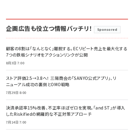
企画広告も役立つ情報バッチリ！
Sponsored
顧客の8割は「なんとなく」離脱する。ECリピート売上を最大化する
7つの鉄板シナリオをアクションリンクが公開
8月3日 7:00
ストア評価2.5→3.8へ！ 三陽商会の「SANYO公式アプリ」、リ
ニューアル成功の裏側とOMO戦略
7月29日 8:00
決済承認率15%改善、不正率ほぼゼロを実現。「and ST」が導入
したRiskifiedの網羅的な不正対策アプローチ
7月14日 7:00