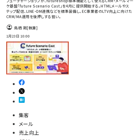
フューチャーショップが、futureshop標準機能として使えるCRM・メールマー
ケ基盤「future Scenario Cast」を4月に提供開始する。HTMLメールやス
テップ配信、LINE・DM連携などを標準装備し、EC事業者のLTV向上に向けた
CRM/MA運用を後押しする狙い。
鳥栖 剛
[執筆]
1月23日 10:00
集客
メール
売上向上