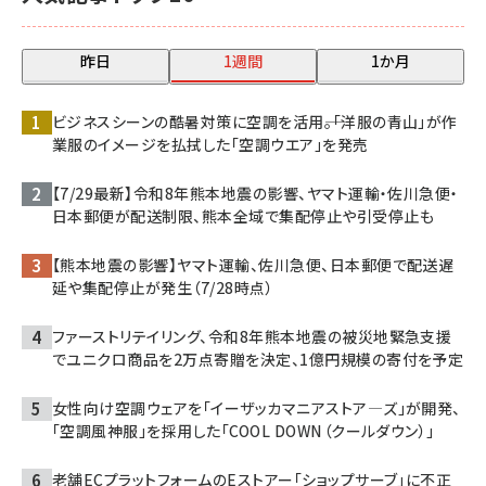
昨日
1週間
1か月
ビジネスシーンの酷暑対策に空調を活用――。「洋服の青山」が作
業服のイメージを払拭した「空調ウエア」を発売
【7/29最新】令和8年熊本地震の影響、ヤマト運輸・佐川急便・
日本郵便が配送制限、熊本全域で集配停止や引受停止も
【熊本地震の影響】ヤマト運輸、佐川急便、日本郵便で配送遅
延や集配停止が発生（7/28時点）
ファーストリテイリング、令和8年熊本地震の被災地緊急支援
でユニクロ商品を2万点寄贈を決定、1億円規模の寄付を予定
女性向け空調ウェアを「イーザッカマニアストア―ズ」が開発、
「空調風神服」を採用した「COOL DOWN（クールダウン）」
老舗ECプラットフォームのEストアー「ショップサーブ」に不正