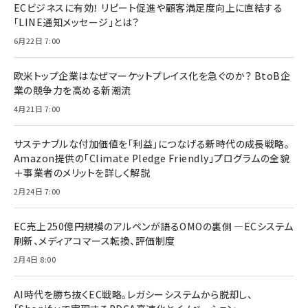
ECビジネスに有効！ リピート促進や顧客満足度向上に直結する
「LINE通知メッセージ」とは？
6月22日 7:00
欧米トップ企業はなぜマーケットプレイス化を急ぐのか？ BtoB企
業の競争力を高める新潮流
4月21日 7:00
サステナブルな付加価値を「利益」につなげる新時代の成長戦略。
Amazon提供の「Climate Pledge Friendly」プログラムの全貌
＋事業者のメリットを詳しく解説
2月24日 7:00
EC売上250億円規模のアルペンが語るOMOの裏側 ―ECシステム
刷新、メディアコマース転換、評価制度
2月4日 8:00
AI時代を勝ち抜くEC戦略。レガシーシステムから脱却し、