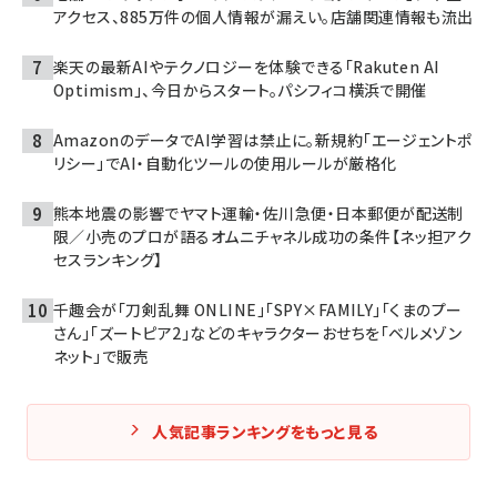
アクセス、885万件の個人情報が漏えい。店舗関連情報も流出
楽天の最新AIやテクノロジーを体験できる「Rakuten AI
Optimism」、今日からスタート。パシフィコ横浜で開催
AmazonのデータでAI学習は禁止に。新規約「エージェントポ
リシー」でAI・自動化ツールの使用ルールが厳格化
熊本地震の影響でヤマト運輸・佐川急便・日本郵便が配送制
限／小売のプロが語るオムニチャネル成功の条件【ネッ担アク
セスランキング】
千趣会が「刀剣乱舞 ONLINE」「SPY×FAMILY」「くまのプー
さん」「ズートピア2」などのキャラクターおせちを「ベルメゾン
ネット」で販売
人気記事ランキングをもっと見る