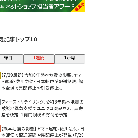
base (1077)
ビィ・フォアード (773)
revico (740)
気記事トップ10
昨日
1週間
1か月
【7/29最新】令和8年熊本地震の影響、ヤマ
ト運輸・佐川急便・日本郵便が配送制限、熊
本全域で集配停止や引受停止も
ファーストリテイリング、令和8年熊本地震の
被災地緊急支援でユニクロ商品を2万点寄
贈を決定、1億円規模の寄付を予定
【熊本地震の影響】ヤマト運輸、佐川急便、日
本郵便で配送遅延や集配停止が発生（7/28