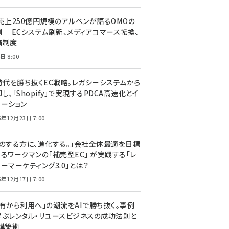
C売上250億円規模のアルペンが語るOMOの
側 ―ECシステム刷新、メディアコマース転換、
価制度
日 8:00
I時代を勝ち抜くEC戦略。レガシーシステムから
し、「Shopify」で実現するPDCA高速化とイ
ベーション
5年12月23日 7:00
声のする方に、進化する。」会社全体最適を目標
するワークマンの「補完型EC」 が実践する「レ
ーマーケティング3.0」とは？
5年12月17日 7:00
所有から利用へ」の潮流をAIで勝ち抜く。事例
学ぶレンタル・リユースビジネスの成功法則と
C構築術