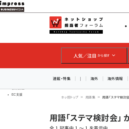
メ
イ
EC担当者
ネットショッ
ン
Web担当者
コ
製品導入
ン
企業IT
ソフト開発
テ
IoT・AI
人気／注目
から探す
ン
DCクラウド
研究・調査
ツ
エネルギー
に
連載・特集
|
海外
海外情報
ドローン
移
教育講座
EC支援
動
ネッ担トップ
用語集
用語「ステマ検討
パ
用語「ステマ検討会」
ン
全 1 記事中 1 ～ 1 を表示中