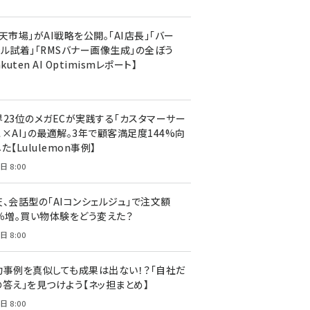
天市場」がAI戦略を公開。「AI店長」「バー
ャル試着」「RMSバナー画像生成」の全ぼう
akuten AI Optimismレポート】
界23位のメガECが実践する「カスタマーサー
ス×AI」の最適解。3年で顧客満足度144%向
た【Lululemon事例】
日 8:00
天、会話型の「AIコンシェルジュ」で注文額
7％増。買い物体験をどう変えた？
日 8:00
功事例を真似しても成果は出ない！？「自社だ
の答え」を見つけよう【ネッ担まとめ】
日 8:00