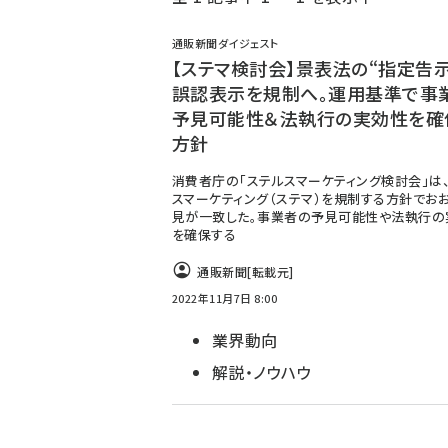
く
ず
通販新聞ダイジェスト
【ステマ検討会】景表法の“指定告示
誤認表示を規制へ。運用基準で事
予見可能性＆法執行の実効性を確
方針
消費者庁の「ステルスマーケティング検討会」は
スマーケティング（ステマ）を規制する方針でお
見が一致した。事業者の予見可能性や法執行の
を確保する
通販新聞
[転載元]
2022年11月7日 8:00
業界動向
解説・ノウハウ