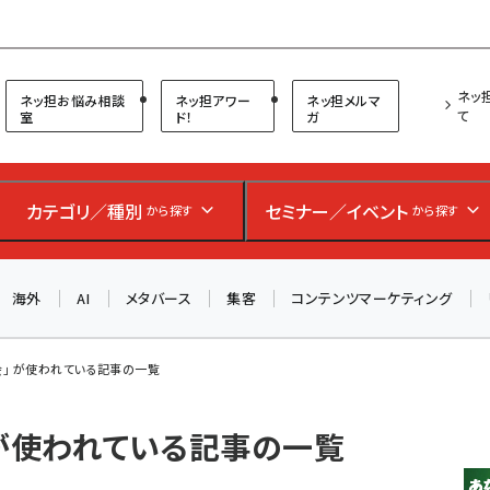
プ担当者フォーラム
ネッ
ネッ担お悩み相談
ネッ担アワー
ネッ担メルマ
て
室
ド！
ガ
カテゴリ／種別
セミナー／イベント
から探す
から探す
海外
AI
メタバース
集客
コンテンツマーケティング
会」 が使われている記事の一覧
 が使われている記事の一覧