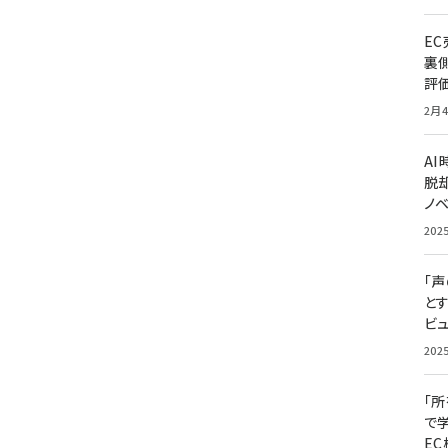
E
裏
評
2月4
A
脱却
ノ
202
「
と
ビュ
202
「
で
E