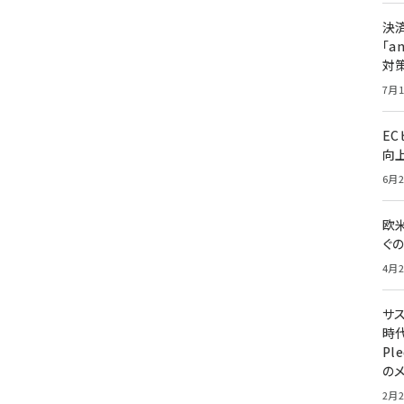
決
「a
対
7月1
E
向
6月2
欧
ぐ
4月2
サ
時代
Pl
の
2月2