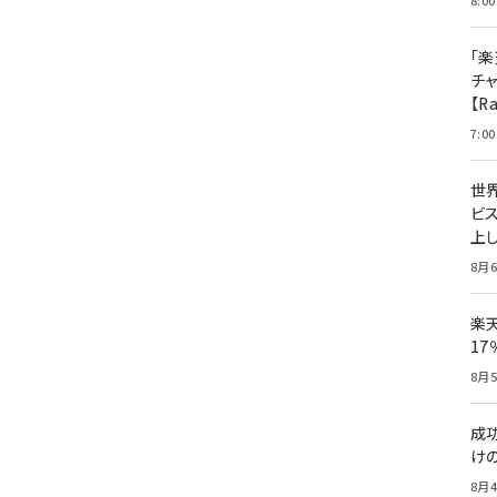
8:00
「楽
チ
【R
7:00
世
ビ
上し
8月6
楽
1
8月5
成
け
8月4