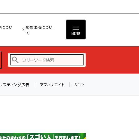
担につい
広告出稿につい
て
MENU
リスティング広告
アフィリエイト
SEO
メール
ソーシャル
amazon (2249)
yahoo (1901)
楽天 (1871)
ecbeing (1207)
アスクル (1119)