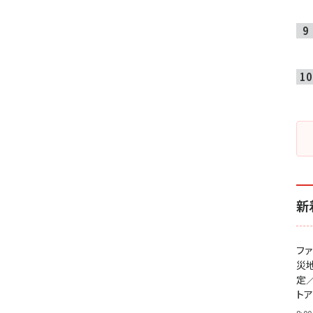
新
フ
災
定
ト