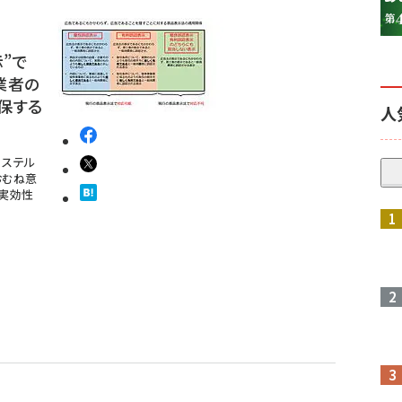
”で
業者の
保する
人
、ステル
おむね意
実効性