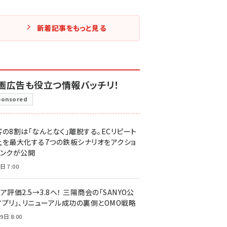
新着記事をもっと見る
画広告も役立つ情報バッチリ！
ponsored
客の8割は「なんとなく」離脱する。ECリピート
上を最大化する7つの鉄板シナリオをアクショ
リンクが公開
日 7:00
ア評価2.5→3.8へ！ 三陽商会の「SANYO公
アプリ」、リニューアル成功の裏側とOMO戦略
9日 8:00