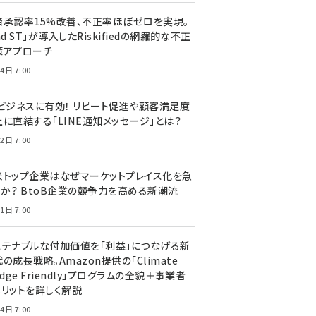
済承認率15%改善、不正率ほぼゼロを実現。
nd ST」が導入したRiskifiedの網羅的な不正
策アプローチ
4日 7:00
Cビジネスに有効！ リピート促進や顧客満足度
上に直結する「LINE通知メッセージ」とは？
2日 7:00
米トップ企業はなぜマーケットプレイス化を急
のか？ BtoB企業の競争力を高める新潮流
1日 7:00
ステナブルな付加価値を「利益」につなげる新
の成長戦略。Amazon提供の「Climate
edge Friendly」プログラムの全貌＋事業者
メリットを詳しく解説
4日 7:00