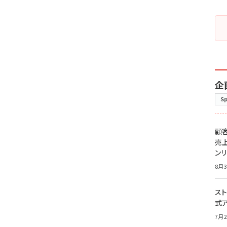
企
S
顧
売
ン
8月3
スト
式
7月2