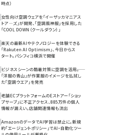
時点）
女性向け空調ウェアを「イーザッカマニアス
トア―ズ」が開発、「空調風神服」を採用した
「COOL DOWN（クールダウン）」
楽天の最新AIやテクノロジーを体験できる
「Rakuten AI Optimism」、今日からス
タート。パシフィコ横浜で開催
ビジネスシーンの酷暑対策に空調を活用――。
「洋服の青山」が作業服のイメージを払拭し
た「空調ウエア」を発売
老舗ECプラットフォームのEストアー「ショッ
プサーブ」に不正アクセス、885万件の個人
情報が漏えい。店舗関連情報も流出
AmazonのデータでAI学習は禁止に。新規
約「エージェントポリシー」でAI・自動化ツー
ルの使用ルールが厳格化