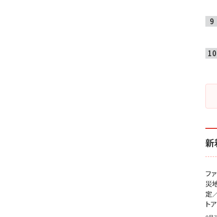
新
フ
災
定
ト