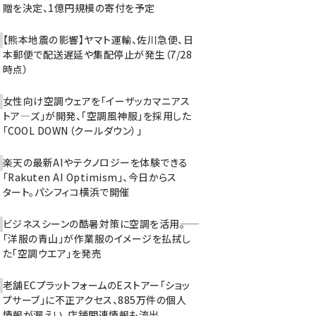
贈を決定、1億円規模の寄付を予定
【熊本地震の影響】ヤマト運輸、佐川急便、日
本郵便で配送遅延や集配停止が発生（7/28
時点）
女性向け空調ウェアを「イーザッカマニアス
トア―ズ」が開発、「空調風神服」を採用した
「COOL DOWN（クールダウン）」
楽天の最新AIやテクノロジーを体験できる
「Rakuten AI Optimism」、今日からス
タート。パシフィコ横浜で開催
ビジネスシーンの酷暑対策に空調を活用――。
「洋服の青山」が作業服のイメージを払拭し
た「空調ウエア」を発売
老舗ECプラットフォームのEストアー「ショッ
プサーブ」に不正アクセス、885万件の個人
情報が漏えい。店舗関連情報も流出