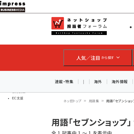
メ
イ
EC担当者
ネットショッ
ン
Web担当者
コ
製品導入
ン
企業IT
ソフト開発
テ
IoT・AI
人気／注目
から探す
ン
DCクラウド
研究・調査
ツ
エネルギー
に
連載・特集
|
海外
海外情報
ドローン
移
教育講座
EC支援
動
ネッ担トップ
用語集
用語「セブンショッ
パ
用語「セブンショップ
ン
全 1 記事中 1 ～ 1 を表示中