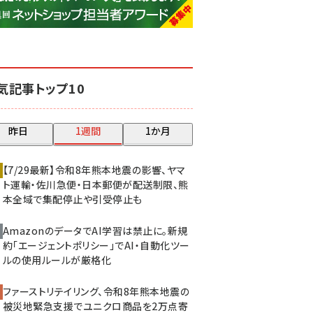
base (1077)
ビィ・フォアード (773)
revico (740)
気記事トップ10
昨日
1週間
1か月
【7/29最新】令和8年熊本地震の影響、ヤマ
ト運輸・佐川急便・日本郵便が配送制限、熊
本全域で集配停止や引受停止も
AmazonのデータでAI学習は禁止に。新規
約「エージェントポリシー」でAI・自動化ツー
ルの使用ルールが厳格化
ファーストリテイリング、令和8年熊本地震の
被災地緊急支援でユニクロ商品を2万点寄