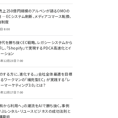
C売上250億円規模のアルペンが語るOMOの
側 ―ECシステム刷新、メディアコマース転換、
価制度
日 8:00
I時代を勝ち抜くEC戦略。レガシーシステムから
し、「Shopify」で実現するPDCA高速化とイ
ベーション
5年12月23日 7:00
声のする方に、進化する。」会社全体最適を目標
するワークマンの「補完型EC」 が実践する「レ
ーマーケティング3.0」とは？
5年12月17日 7:00
所有から利用へ」の潮流をAIで勝ち抜く。事例
学ぶレンタル・リユースビジネスの成功法則と
C構築術