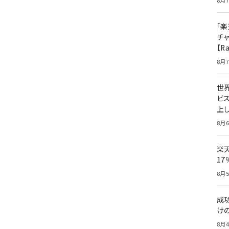
8月7
「楽
チ
【R
8月7
世
ビ
上し
8月6
楽
1
8月5
成
け
8月4