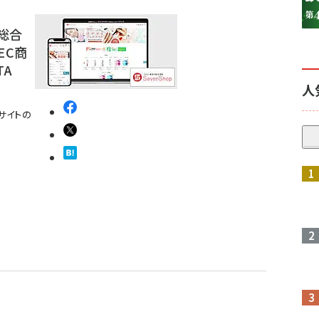
の総合
EC商
TA
人
とサイトの