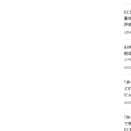
E
裏
評
2月4
A
脱却
ノ
202
「
と
ビュ
202
「
で
E