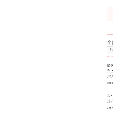
企
S
顧
売
ン
8月3
スト
式
7月2