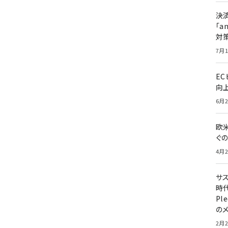
決
「a
対
7月1
E
向
6月2
欧
ぐ
4月2
サ
時代
Pl
の
2月2