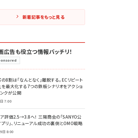
新着記事をもっと見る
画広告も役立つ情報バッチリ！
ponsored
客の8割は「なんとなく」離脱する。ECリピート
上を最大化する7つの鉄板シナリオをアクショ
リンクが公開
日 7:00
ア評価2.5→3.8へ！ 三陽商会の「SANYO公
アプリ」、リニューアル成功の裏側とOMO戦略
9日 8:00