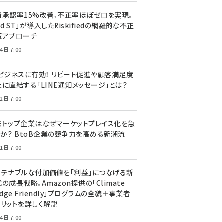
済承認率15%改善、不正率ほぼゼロを実現。
nd ST」が導入したRiskifiedの網羅的な不正
策アプローチ
4日 7:00
Cビジネスに有効！ リピート促進や顧客満足度
上に直結する「LINE通知メッセージ」とは？
2日 7:00
米トップ企業はなぜマーケットプレイス化を急
のか？ BtoB企業の競争力を高める新潮流
1日 7:00
ステナブルな付加価値を「利益」につなげる新
の成長戦略。Amazon提供の「Climate
edge Friendly」プログラムの全貌＋事業者
メリットを詳しく解説
4日 7:00