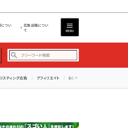
担につい
広告出稿につい
て
MENU
リスティング広告
アフィリエイト
SEO
メール
ソーシャル
amazon (2249)
yahoo (1901)
楽天 (1871)
ecbeing (1207)
アスクル (1119)