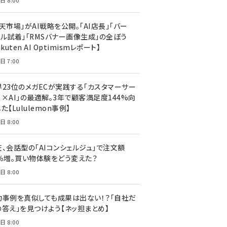
日 8:00
天市場」がAI戦略を公開。「AI店長」「バー
ャル試着」「RMSバナー画像生成」の全ぼう
akuten AI Optimismレポート】
日 7:00
界23位のメガECが実践する「カスタマーサー
ス×AI」の最適解。3年で顧客満足度144%向
た【Lululemon事例】
日 8:00
天、会話型の「AIコンシェルジュ」で注文額
7％増。買い物体験をどう変えた？
日 8:00
功事例を真似しても成果は出ない！？「自社だ
の答え」を見つけよう【ネッ担まとめ】
日 8:00