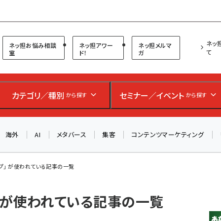
プ担当者フォーラム
ネッ
ネッ担お悩み相談
ネッ担アワー
ネッ担メルマ
て
室
ド！
ガ
カテゴリ／種別
セミナー／イベント
から探す
から探す
海外
AI
メタバース
集客
コンテンツマーケティング
プ」 が使われている記事の一覧
」 が使われている記事の一覧