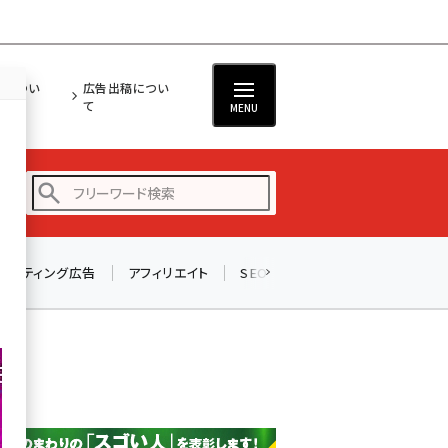
担につい
広告出稿につい
て
MENU
リスティング広告
アフィリエイト
SEO
メール
ソーシャル
amazon (2249)
yahoo (1901)
楽天 (1871)
ecbeing (1207)
アスクル (1119)