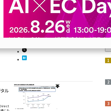
Cサイ
の相互リ
人
26
参加登録はこちら↑
ジタル
rect
を通じた