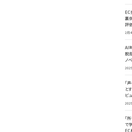
E
裏
評
2月4
A
脱却
ノ
202
「
と
ビュ
202
「
で
E