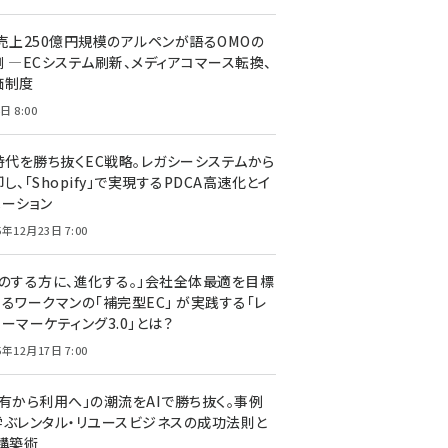
C売上250億円規模のアルペンが語るOMOの
側 ―ECシステム刷新、メディアコマース転換、
価制度
日 8:00
I時代を勝ち抜くEC戦略。レガシーシステムから
し、「Shopify」で実現するPDCA高速化とイ
ベーション
5年12月23日 7:00
声のする方に、進化する。」会社全体最適を目標
するワークマンの「補完型EC」 が実践する「レ
ーマーケティング3.0」とは？
5年12月17日 7:00
所有から利用へ」の潮流をAIで勝ち抜く。事例
学ぶレンタル・リユースビジネスの成功法則と
C構築術