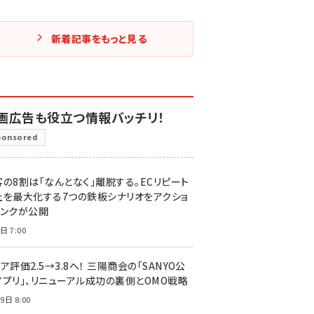
新着記事をもっと見る
画広告も役立つ情報バッチリ！
ponsored
客の8割は「なんとなく」離脱する。ECリピート
上を最大化する7つの鉄板シナリオをアクショ
リンクが公開
日 7:00
ア評価2.5→3.8へ！ 三陽商会の「SANYO公
アプリ」、リニューアル成功の裏側とOMO戦略
9日 8:00