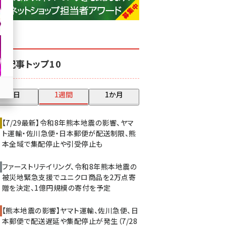
base (1077)
ビィ・フォアード (773)
revico (740)
気記事トップ10
昨日
1週間
1か月
【7/29最新】令和8年熊本地震の影響、ヤマ
ト運輸・佐川急便・日本郵便が配送制限、熊
本全域で集配停止や引受停止も
ファーストリテイリング、令和8年熊本地震の
被災地緊急支援でユニクロ商品を2万点寄
贈を決定、1億円規模の寄付を予定
【熊本地震の影響】ヤマト運輸、佐川急便、日
本郵便で配送遅延や集配停止が発生（7/28