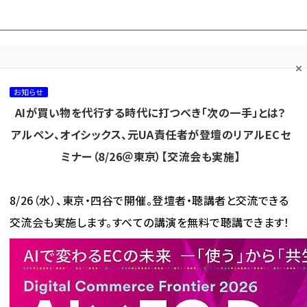
プ担当者フォーラム
ネッ
ネッ担お悩み相談
ネッ担アワー
ネッ担メルマ
て
室
ド！
ガ
お知らせ
AIが買い物を代行する時代に打つべき「次の一手」とは？
カテゴリ／種別
セミナー／イベント
から探す
から探す
アルペン、オイシックス、元UA責任者が登壇のリアルECセ
ミナー（8/26＠東京）【交流会も実施】
海外
AI
メタバース
集客
コンテンツマーケティング
8/26（水）、東京・四谷で開催。登壇者・聴講者と交流できる
交流会も実施します。すべての講演を無料で聴講できます！
が使われている記事の一覧
使われている記事の一覧