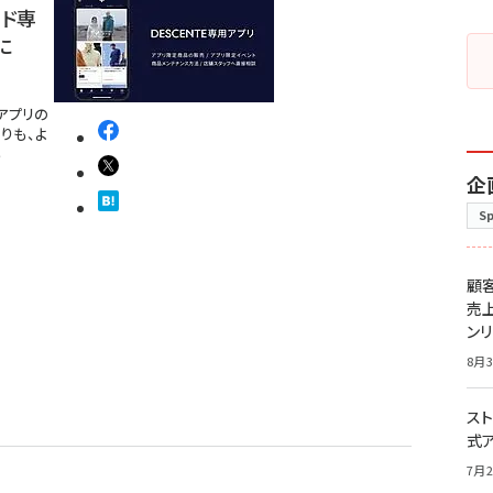
ンド専
に
アプリの
りも、よ
る
企
S
顧
売
ン
8月3
スト
式
7月2