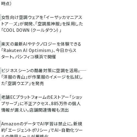
時点）
女性向け空調ウェアを「イーザッカマニアス
トア―ズ」が開発、「空調風神服」を採用した
「COOL DOWN（クールダウン）」
楽天の最新AIやテクノロジーを体験できる
「Rakuten AI Optimism」、今日からス
タート。パシフィコ横浜で開催
ビジネスシーンの酷暑対策に空調を活用――。
「洋服の青山」が作業服のイメージを払拭し
た「空調ウエア」を発売
老舗ECプラットフォームのEストアー「ショッ
プサーブ」に不正アクセス、885万件の個人
情報が漏えい。店舗関連情報も流出
AmazonのデータでAI学習は禁止に。新規
約「エージェントポリシー」でAI・自動化ツー
ルの使用ルールが厳格化