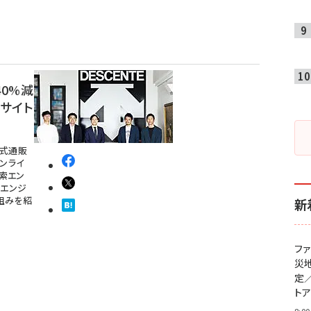
40%減
サイト
公式通販
オンライ
検索エン
Aエンジ
り組みを紹
新
フ
災
定
ト