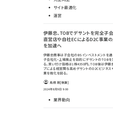
サイト最適化
運営
伊藤忠、TOBでデサントを完全子会
直営店や自社ECによるD2C事業
を加速へ
伊藤忠商事は子会社のBSインベストメントを通
子会社化・上場廃止を目的にデサントのTOBを
る。買い付け価格は1株4350円。TOB後は伊藤
プによる経営関与高めデサントのD2Cビジネス
業を強化を図る。
鳥栖 剛
[執筆]
2024年8月9日 9:00
業界動向