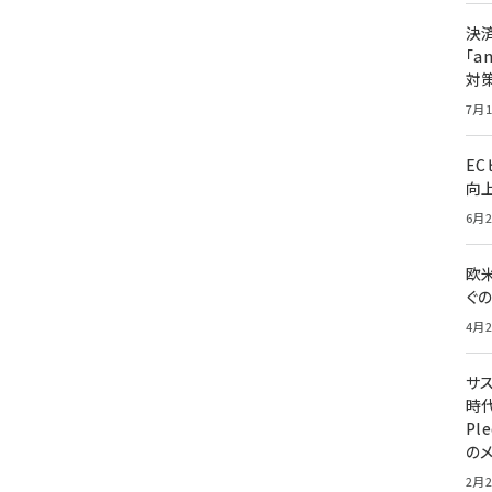
決
「a
対
7月1
E
向
6月2
欧
ぐ
4月2
サ
時代
Pl
の
2月2