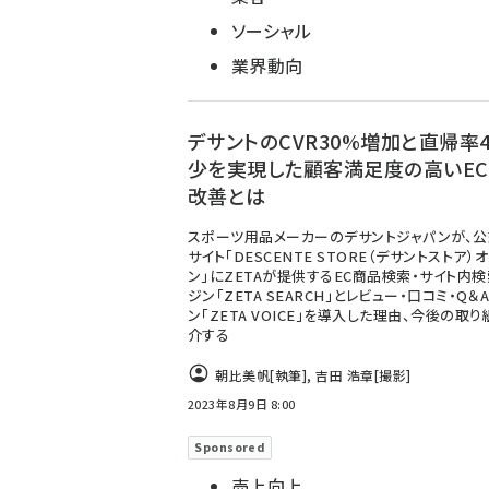
ソーシャル
業界動向
デサントのCVR30%増加と直帰率
少を実現した顧客満足度の高いEC
改善とは
スポーツ用品メーカーのデサントジャパンが、
サイト「DESCENTE STORE（デサントストア）
ン」にZETAが提供するEC商品検索・サイト内
ジン「ZETA SEARCH」とレビュー・口コミ・Q＆
ン「ZETA VOICE」を導入した理由、今後の取
介する
朝比美帆
[執筆]
,
吉田 浩章
[撮影]
2023年8月9日 8:00
Sponsored
売上向上