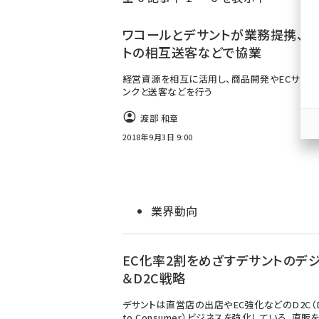
く
ず
ワコールとデサントが業務提携、E
トの相互送客などで協業
経営資源を相互に活用し、商品開発やECサイト
ンクと送客などを行う
渡部 和章
2018年9月3日 9:00
業界動向
EC化率2割をめざすデサントのデ
＆D2C戦略
デサントは直営店の出店やEC強化などのD2C（Di
to Consumer）ビジネスを強化している。直販