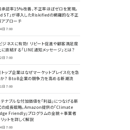
済承認率15%改善、不正率ほぼゼロを実現。
nd ST」が導入したRiskifiedの網羅的な不正
策アプローチ
4日 7:00
Cビジネスに有効！ リピート促進や顧客満足度
上に直結する「LINE通知メッセージ」とは？
2日 7:00
米トップ企業はなぜマーケットプレイス化を急
のか？ BtoB企業の競争力を高める新潮流
1日 7:00
ステナブルな付加価値を「利益」につなげる新
の成長戦略。Amazon提供の「Climate
edge Friendly」プログラムの全貌＋事業者
メリットを詳しく解説
4日 7:00