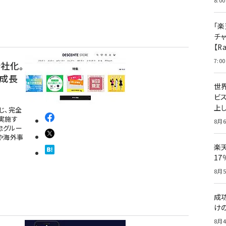
8:00
「楽
チ
【R
7:00
社化。
の成長
世
ビ
上し
じ、完全
実施す
8月6
忠グルー
や海外事
楽
1
8月5
成
け
8月4