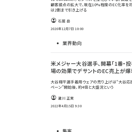
顧客接点の拡大で、現在10%程度のEC化率を
は2割まで引き上げる
石居 岳
2020年12月7日 10:00
業界動向
米メジャー大谷選手、開幕「1番・投
場の効果でデサントのEC売上が爆
大谷翔平選手着用ウェアの売り上げは“大谷応
ペーン”開始後、約4倍と大盛況という
瀧川 正実
2022年4月15日 9:30
集客