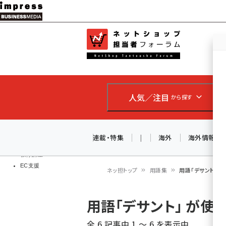
メ
イ
EC担当者
ネットショッ
ン
Web担当者
コ
製品導入
ン
企業IT
ソフト開発
テ
IoT・AI
人気／注目
から探す
ン
DCクラウド
研究・調査
ツ
エネルギー
に
連載・特集
|
海外
海外情報
ドローン
移
教育講座
EC支援
動
ネッ担トップ
用語集
用語「デサント」 
パ
用語「デサント」 が
ン
全 6 記事中 1 ～ 6 を表示中