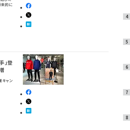
将来的に
手」登
増
援キャン