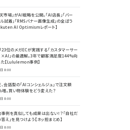
天市場」がAI戦略を公開。「AI店長」「バー
ャル試着」「RMSバナー画像生成」の全ぼう
akuten AI Optimismレポート】
界23位のメガECが実践する「カスタマーサー
ス×AI」の最適解。3年で顧客満足度144%向
た【Lululemon事例】
日 8:00
天、会話型の「AIコンシェルジュ」で注文額
7％増。買い物体験をどう変えた？
日 8:00
功事例を真似しても成果は出ない！？「自社だ
の答え」を見つけよう【ネッ担まとめ】
日 8:00