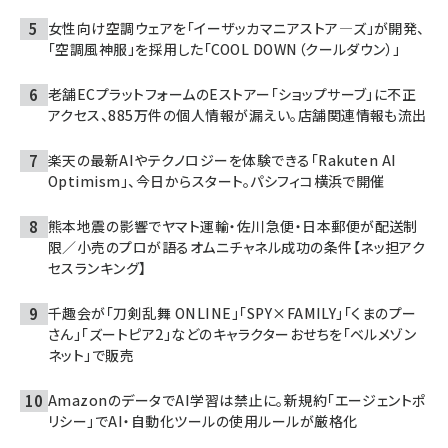
女性向け空調ウェアを「イーザッカマニアストア―ズ」が開発、
「空調風神服」を採用した「COOL DOWN（クールダウン）」
老舗ECプラットフォームのEストアー「ショップサーブ」に不正
アクセス、885万件の個人情報が漏えい。店舗関連情報も流出
楽天の最新AIやテクノロジーを体験できる「Rakuten AI
Optimism」、今日からスタート。パシフィコ横浜で開催
熊本地震の影響でヤマト運輸・佐川急便・日本郵便が配送制
限／小売のプロが語るオムニチャネル成功の条件【ネッ担アク
セスランキング】
千趣会が「刀剣乱舞 ONLINE」「SPY×FAMILY」「くまのプー
さん」「ズートピア2」などのキャラクターおせちを「ベルメゾン
ネット」で販売
AmazonのデータでAI学習は禁止に。新規約「エージェントポ
リシー」でAI・自動化ツールの使用ルールが厳格化