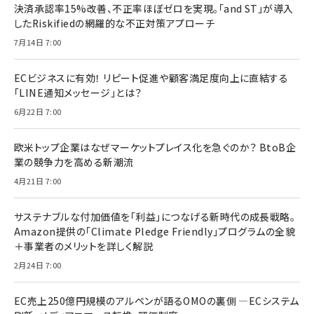
決済承認率15%改善、不正率ほぼゼロを実現。「and ST」が導入
したRiskifiedの網羅的な不正対策アプローチ
7月14日 7:00
ECビジネスに有効！ リピート促進や顧客満足度向上に直結する
「LINE通知メッセージ」とは？
6月22日 7:00
欧米トップ企業はなぜマーケットプレイス化を急ぐのか？ BtoB企
業の競争力を高める新潮流
4月21日 7:00
サステナブルな付加価値を「利益」につなげる新時代の成長戦略。
Amazon提供の「Climate Pledge Friendly」プログラムの全貌
＋事業者のメリットを詳しく解説
2月24日 7:00
EC売上250億円規模のアルペンが語るOMOの裏側 ―ECシステム