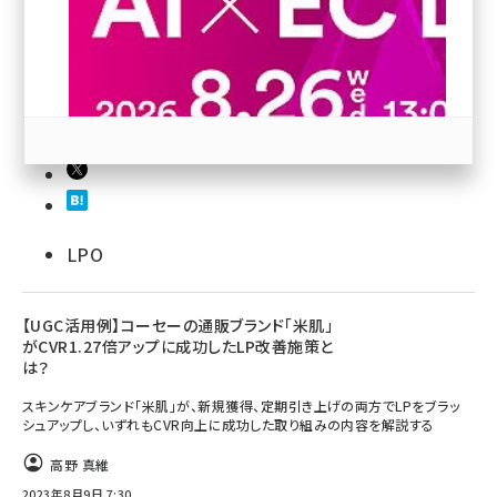
revico (737)
125
参加登録はこちら↑
LPO
【UGC活用例】コーセーの通販ブランド「米肌」
がCVR1.27倍アップに成功したLP改善施策と
は？
スキンケアブランド「米肌」が、新規獲得、定期引き上げの両方でLPをブラッ
シュアップし、いずれもCVR向上に成功した取り組みの内容を解説する
高野 真維
2023年8月9日 7:30