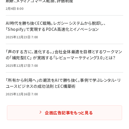
刷新、メディアコマース転換、評価制度
2月4日 8:00
AI時代を勝ち抜くEC戦略。レガシーシステムから脱却し、
「Shopify」で実現するPDCA高速化とイノベーション
2025年12月23日 7:00
「声のする方に、進化する。」会社全体最適を目標とするワークマン
の「補完型EC」 が実践する「レビューマーケティング3.0」とは？
2025年12月17日 7:00
「所有から利用へ」の潮流をAIで勝ち抜く。事例で学ぶレンタル・リ
ユースビジネスの成功法則とEC構築術
2025年12月16日 7:00
企画広告記事をもっと見る