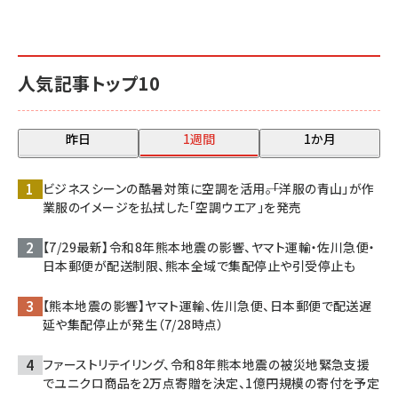
人気記事トップ10
昨日
1週間
1か月
ビジネスシーンの酷暑対策に空調を活用――。「洋服の青山」が作
業服のイメージを払拭した「空調ウエア」を発売
【7/29最新】令和8年熊本地震の影響、ヤマト運輸・佐川急便・
日本郵便が配送制限、熊本全域で集配停止や引受停止も
【熊本地震の影響】ヤマト運輸、佐川急便、日本郵便で配送遅
延や集配停止が発生（7/28時点）
ファーストリテイリング、令和8年熊本地震の被災地緊急支援
でユニクロ商品を2万点寄贈を決定、1億円規模の寄付を予定