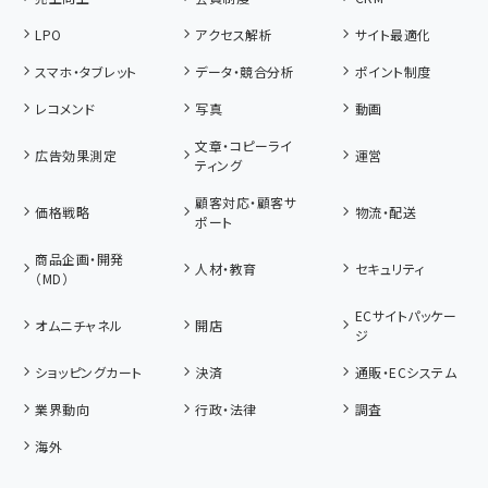
LPO
アクセス解析
サイト最適化
スマホ・タブレット
データ・競合分析
ポイント制度
レコメンド
写真
動画
文章・コピーライ
広告効果測定
運営
ティング
顧客対応・顧客サ
価格戦略
物流・配送
ポート
商品企画・開発
人材・教育
セキュリティ
（MD）
ECサイトパッケー
オムニチャネル
開店
ジ
ショッピングカート
決済
通販・ECシステム
業界動向
行政・法律
調査
海外