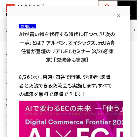
メ
ネットショップ担当者フォーラム
イ
検索
MENU
ン
お知らせ
コ
連載・特集
|
海外
海外情報
海外
AI
メタバース
AIが買い物を代行する時代に打つべき「次の
ン
一手」とは？ アルペン、オイシックス、元UA責
テ
用語「ランディングページ」 が使われている記
任者が登壇のリアルECセミナー（8/26＠東
ン
京）【交流会も実施】
事の一覧
ツ
amazon (2236)
全 5 記事中 1 ～ 5 を表示中
に
8/26（水）、東京・四谷で開催。登壇者・聴講
yahoo (1896)
移
通販・EC向けにランディングページの独自フ
者と交流できる交流会も実施します。すべて
レームワークを提供、ネットショップ総研
動
楽天 (1865)
の講演を無料で聴講できます！
ランディングページを12ブロックに分け、それぞれでどのようなコンテンツを
ecbeing (1204)
紹介すればいいかを提案する
アスクル (1112)
中川 昌俊
2014年8月29日 12:52
base (1068)
ビィ・フォアード (769)