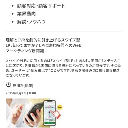
顧客対応・顧客サポート
業界動向
解説・ノウハウ
理解とCVRを劇的に引き上げるスワイプ型
LP、知ってますか？ LPは読む時代へのWeb
マーケティング新常識
スワイプをLPに活用するのは「スワイプ型LP」と言われ、画面が1ステップご
とに区切り、各情報が1画面に収まる設計になっているのが特長です。そのた
め、ユーザーは“読み飛ばす”ことができず、情報を順番通りに受け取る構造
になっています。
島川将
[執筆]
2025年8月27日 8:00