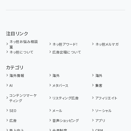
注目リンク
ネッ担お悩み相談
ネッ担アワード！
ネッ担メルマガ
室
ネッ担について
広告出稿について
カテゴリ
海外情報
海外
海外
AI
メタバース
集客
コンテンツマーケ
リスティング広告
アフィリエイト
ティング
SEO
メール
ソーシャル
広告
音声ショッピング
アプリ
売上向上
会員制度
CRM