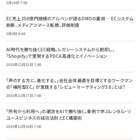
2月24日 7:00
EC売上250億円規模のアルペンが語るOMOの裏側 ―ECシステム
刷新、メディアコマース転換、評価制度
2月4日 8:00
AI時代を勝ち抜くEC戦略。レガシーシステムから脱却し、
「Shopify」で実現するPDCA高速化とイノベーション
2025年12月23日 7:00
「声のする方に、進化する。」会社全体最適を目標とするワークマン
の「補完型EC」 が実践する「レビューマーケティング3.0」とは？
2025年12月17日 7:00
「所有から利用へ」の潮流をAIで勝ち抜く。事例で学ぶレンタル・リ
ユースビジネスの成功法則とEC構築術
2025年12月16日 7:00