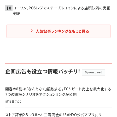
ローソン、POSレジでステーブルコインによる店頭決済の実証
実験
人気記事ランキングをもっと見る
企画広告も役立つ情報バッチリ！
Sponsored
顧客の8割は「なんとなく」離脱する。ECリピート売上を最大化する
7つの鉄板シナリオをアクションリンクが公開
8月3日 7:00
ストア評価2.5→3.8へ！ 三陽商会の「SANYO公式アプリ」、リ