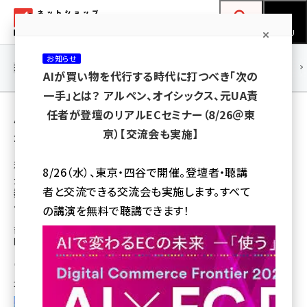
メ
ネットショップ担当者フォーラム
イ
検索
MENU
ン
お知らせ
コ
連載・特集
|
海外
海外情報
海外
AI
メタバース
AIが買い物を代行する時代に打つべき「次の
ン
一手」とは？ アルペン、オイシックス、元UA責
テ
用語「吉田嘉明」 が使われている記事の一覧
任者が登壇のリアルECセミナー（8/26＠東
ン
京）【交流会も実施】
全 2 記事中 1 ～ 2 を表示中
ツ
amazon (2253)
に
通販新聞ダイジェスト
8/26（水）、東京・四谷で開催。登壇者・聴講
元DHC会長吉田氏の新通販会社「大和心」で
yahoo (1905)
移
者と交流できる交流会も実施します。すべて
数百人規模の人材募集。Webデザイナー、オ
動
楽天 (1873)
ペレーターなど12職種で
の講演を無料で聴講できます！
吉田氏の設立した通販会社「大和心」は、新物流拠点の完成が2023年9月と
ecbeing (1210)
間近に迫っている。新事業開始に向けた人材募集の詳細とは
アスクル (1122)
通販新聞
[転載元]
base (1079)
2023年8月24日 7:30
ビィ・フォアード (776)