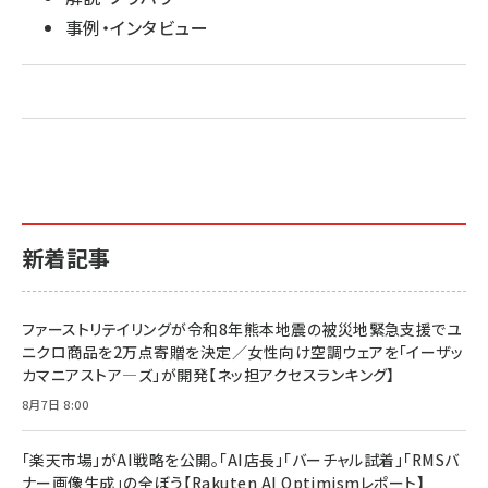
事例・インタビュー
新着記事
ファーストリテイリングが令和8年熊本地震の被災地緊急支援でユ
ニクロ商品を2万点寄贈を決定／女性向け空調ウェアを「イーザッ
カマニアストア―ズ」が開発【ネッ担アクセスランキング】
8月7日 8:00
「楽天市場」がAI戦略を公開。「AI店長」「バーチャル試着」「RMSバ
ナー画像生成」の全ぼう【Rakuten AI Optimismレポート】