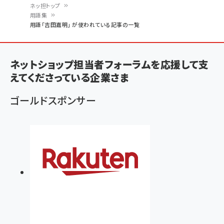
ネッ担トップ
用語集
パ
用語「吉田嘉明」 が使われている記事の一覧
ン
く
ネットショップ担当者フォーラムを応援して支
ず
えてくださっている企業さま
ゴールドスポンサー