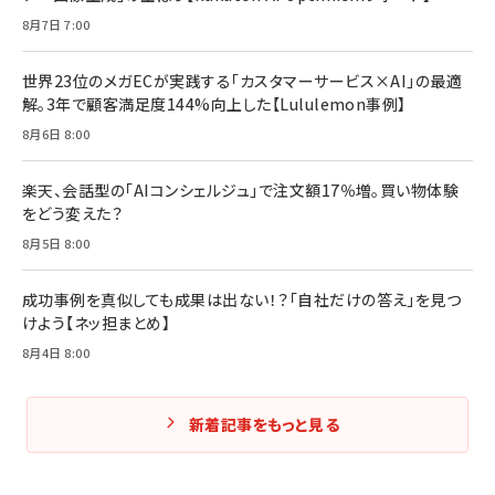
8月7日 7:00
世界23位のメガECが実践する「カスタマーサービス×AI」の最適
解。3年で顧客満足度144%向上した【Lululemon事例】
8月6日 8:00
楽天、会話型の「AIコンシェルジュ」で注文額17％増。買い物体験
をどう変えた？
8月5日 8:00
成功事例を真似しても成果は出ない！？「自社だけの答え」を見つ
けよう【ネッ担まとめ】
8月4日 8:00
新着記事をもっと見る