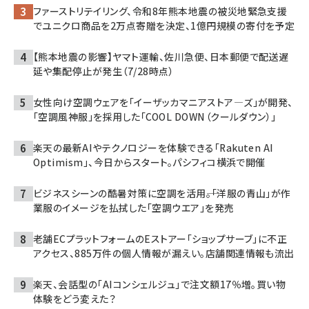
ファーストリテイリング、令和8年熊本地震の被災地緊急支援
でユニクロ商品を2万点寄贈を決定、1億円規模の寄付を予定
【熊本地震の影響】ヤマト運輸、佐川急便、日本郵便で配送遅
延や集配停止が発生（7/28時点）
女性向け空調ウェアを「イーザッカマニアストア―ズ」が開発、
「空調風神服」を採用した「COOL DOWN（クールダウン）」
楽天の最新AIやテクノロジーを体験できる「Rakuten AI
Optimism」、今日からスタート。パシフィコ横浜で開催
ビジネスシーンの酷暑対策に空調を活用――。「洋服の青山」が作
業服のイメージを払拭した「空調ウエア」を発売
老舗ECプラットフォームのEストアー「ショップサーブ」に不正
アクセス、885万件の個人情報が漏えい。店舗関連情報も流出
楽天、会話型の「AIコンシェルジュ」で注文額17％増。買い物
体験をどう変えた？