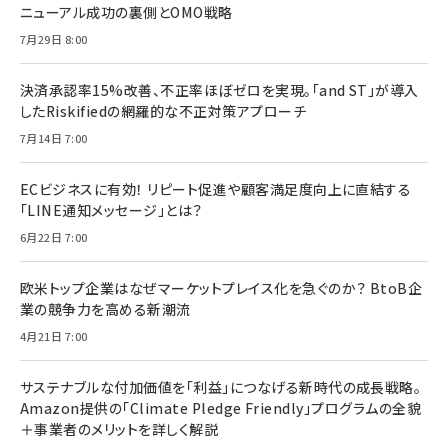
ニューアル成功の裏側とOMO戦略
7月29日 8:00
決済承認率15%改善、不正率ほぼゼロを実現。「and ST」が導入
したRiskifiedの網羅的な不正対策アプローチ
7月14日 7:00
ECビジネスに有効！ リピート促進や顧客満足度向上に直結する
「LINE通知メッセージ」とは？
6月22日 7:00
欧米トップ企業はなぜマーケットプレイス化を急ぐのか？ BtoB企
業の競争力を高める新潮流
4月21日 7:00
サステナブルな付加価値を「利益」につなげる新時代の成長戦略。
Amazon提供の「Climate Pledge Friendly」プログラムの全貌
＋事業者のメリットを詳しく解説