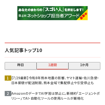
人気記事トップ10
昨日
1週間
1か月
【7/29最新】令和8年熊本地震の影響、ヤマト運輸・佐川急便・
日本郵便が配送制限、熊本全域で集配停止や引受停止も
AmazonのデータでAI学習は禁止に。新規約「エージェントポ
リシー」でAI・自動化ツールの使用ルールが厳格化