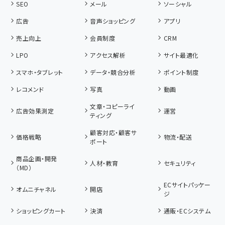
SEO
メール
ソーシャル
広告
音声ショッピング
アプリ
売上向上
会員制度
CRM
LPO
アクセス解析
サイト最適化
スマホ・タブレット
データ・競合分析
ポイント制度
レコメンド
写真
動画
文章・コピーライ
広告効果測定
運営
ティング
顧客対応・顧客サ
価格戦略
物流・配送
ポート
商品企画・開発
人材・教育
セキュリティ
（MD）
ECサイトパッケー
オムニチャネル
開店
ジ
ショッピングカート
決済
通販・ECシステム