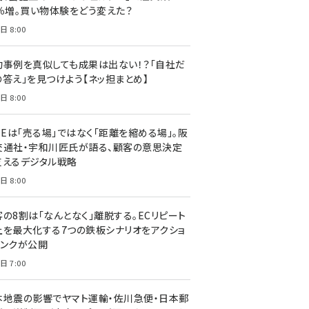
7％増。買い物体験をどう変えた？
日 8:00
功事例を真似しても成果は出ない！？「自社だ
の答え」を見つけよう【ネッ担まとめ】
日 8:00
NEは「売る場」ではなく「距離を縮める場」。阪
交通社・宇和川匠氏が語る、顧客の意思決定
支えるデジタル戦略
日 8:00
客の8割は「なんとなく」離脱する。ECリピート
上を最大化する7つの鉄板シナリオをアクショ
リンクが公開
日 7:00
本地震の影響でヤマト運輸・佐川急便・日本郵