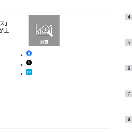
ス」
」が上