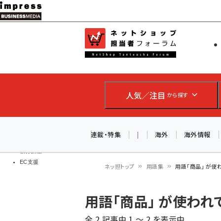
メ
イ
EC担当者
ネットショッ
ン
Web担当者
コ
製品導入
ン
企業IT
ソフト開発
テ
IoT・AI
人気／注目
から探す
ン
DCクラウド
研究・調査
ツ
エネルギー
に
連載・特集
|
海外
海外情報
ドローン
移
教育講座
EC支援
動
ネッ担トップ
用語集
用語「商品」 が
パ
用語「商品」 が使わ
ン
全 2 記事中 1 ～ 2 を表示中