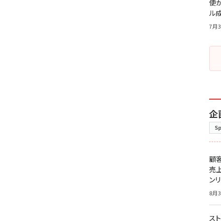
便
ル
7月3
企
S
顧
売
ン
8月3
スト