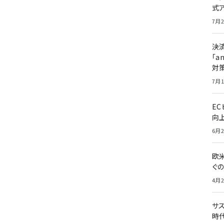
式
7月2
決
「a
対
7月1
E
向
6月2
欧
ぐ
4月2
サ
時代