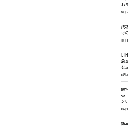
1
8月5
成
け
8月4
LI
急
を
8月3
顧
売
ン
8月3
熊