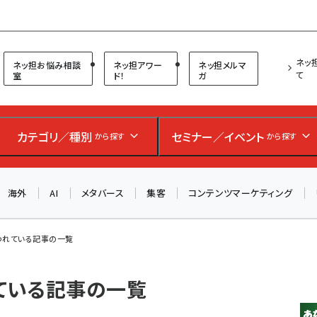
プ担当者フォーラム
ネッ
ネッ担お悩み相談
ネッ担アワー
ネッ担メルマ
て
室
ド！
ガ
カテゴリ／種別
セミナー／イベント
から探す
から探す
海外
AI
メタバース
集客
コンテンツマーケティング
使われている記事の一覧
れている記事の一覧