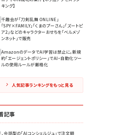
キング】
千趣会が「刀剣乱舞 ONLINE」
「SPY×FAMILY」「くまのプーさん」「ズートピ
ア2」などのキャラクターおせちを「ベルメゾ
ンネット」で販売
AmazonのデータでAI学習は禁止に。新規
約「エージェントポリシー」でAI・自動化ツー
ルの使用ルールが厳格化
人気記事ランキングをもっと見る
着記事
天、会話型の「AIコンシェルジュ」で注文額