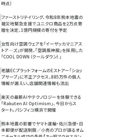
時点）
ファーストリテイリング、令和8年熊本地震の
被災地緊急支援でユニクロ商品を2万点寄
贈を決定、1億円規模の寄付を予定
女性向け空調ウェアを「イーザッカマニアス
トア―ズ」が開発、「空調風神服」を採用した
「COOL DOWN（クールダウン）」
老舗ECプラットフォームのEストアー「ショッ
プサーブ」に不正アクセス、885万件の個人
情報が漏えい。店舗関連情報も流出
楽天の最新AIやテクノロジーを体験できる
「Rakuten AI Optimism」、今日からス
タート。パシフィコ横浜で開催
熊本地震の影響でヤマト運輸・佐川急便・日
本郵便が配送制限／小売のプロが語るオム
ニチャネル成功の条件【ネッ担アクセスラン