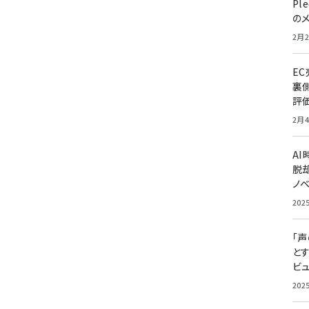
Pl
の
2月2
E
裏
評
2月4
A
脱却
ノ
202
「
と
ビュ
202