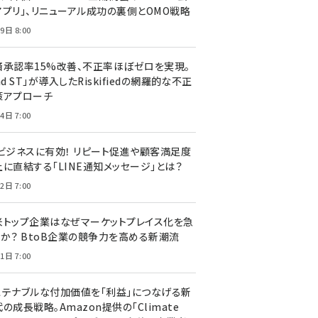
アプリ」、リニューアル成功の裏側とOMO戦略
9日 8:00
済承認率15%改善、不正率ほぼゼロを実現。
nd ST」が導入したRiskifiedの網羅的な不正
策アプローチ
4日 7:00
Cビジネスに有効！ リピート促進や顧客満足度
上に直結する「LINE通知メッセージ」とは？
2日 7:00
米トップ企業はなぜマーケットプレイス化を急
のか？ BtoB企業の競争力を高める新潮流
1日 7:00
ステナブルな付加価値を「利益」につなげる新
の成長戦略。Amazon提供の「Climate