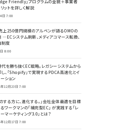
edge Friendly」プログラムの全貌＋事業者
メリットを詳しく解説
4日 7:00
C売上250億円規模のアルペンが語るOMOの
側 ―ECシステム刷新、メディアコマース転換、
価制度
日 8:00
I時代を勝ち抜くEC戦略。レガシーシステムから
し、「Shopify」で実現するPDCA高速化とイ
ベーション
5年12月23日 7:00
声のする方に、進化する。」会社全体最適を目標
するワークマンの「補完型EC」 が実践する「レ
ーマーケティング3.0」とは？
5年12月17日 7:00