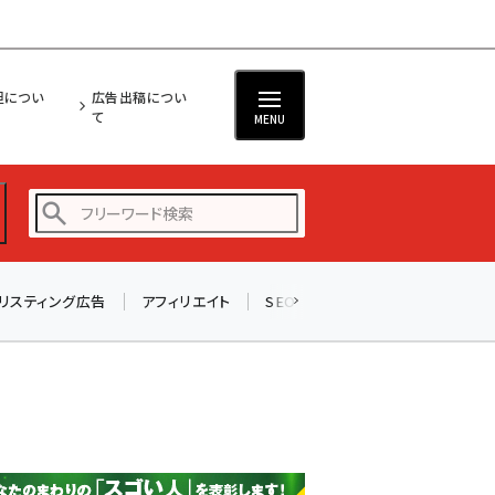
担につい
広告出稿につい
て
MENU
リスティング広告
アフィリエイト
SEO
メール
ソーシャル
amazon (2243)
yahoo (1898)
楽天 (1869)
ecbeing (1205)
アスクル (1115)