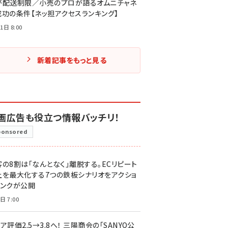
が配送制限／小売のプロが語るオムニチャネ
成功の条件【ネッ担アクセスランキング】
1日 8:00
新着記事をもっと見る
画広告も役立つ情報バッチリ！
ponsored
客の8割は「なんとなく」離脱する。ECリピート
上を最大化する7つの鉄板シナリオをアクショ
リンクが公開
日 7:00
ア評価2.5→3.8へ！ 三陽商会の「SANYO公