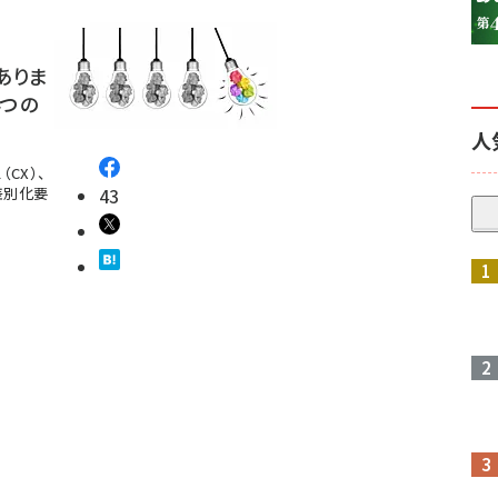
ありま
4つの
人
CX）、
差別化要
43