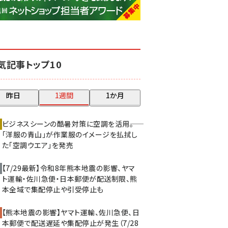
base (1070)
ビィ・フォアード (772)
revico (738)
気記事トップ10
昨日
1週間
1か月
ビジネスシーンの酷暑対策に空調を活用――。
「洋服の青山」が作業服のイメージを払拭し
た「空調ウエア」を発売
【7/29最新】令和8年熊本地震の影響、ヤマ
ト運輸・佐川急便・日本郵便が配送制限、熊
本全域で集配停止や引受停止も
【熊本地震の影響】ヤマト運輸、佐川急便、日
本郵便で配送遅延や集配停止が発生（7/28