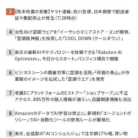
【熊本地震の影響】ヤマト運輸、佐川急便、日本郵便で配送遅
延や集配停止が発生（7/28時点）
女性向け空調ウェアを「イーザッカマニアストア―ズ」が開発、
「空調風神服」を採用した「COOL DOWN（クールダウン）」
楽天の最新AIやテクノロジーを体験できる「Rakuten AI
Optimism」、今日からスタート。パシフィコ横浜で開催
ビジネスシーンの酷暑対策に空調を活用――。「洋服の青山」が作
業服のイメージを払拭した「空調ウエア」を発売
老舗ECプラットフォームのEストアー「ショップサーブ」に不正
アクセス、885万件の個人情報が漏えい。店舗関連情報も流出
AmazonのデータでAI学習は禁止に。新規約「エージェントポ
リシー」でAI・自動化ツールの使用ルールが厳格化
楽天、会話型の「AIコンシェルジュ」で注文額17％増。買い物