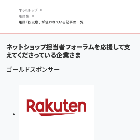
ネッ担トップ
用語集
パ
用語「秋元康」 が使われている記事の一覧
ン
く
ネットショップ担当者フォーラムを応援して支
ず
えてくださっている企業さま
ゴールドスポンサー