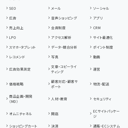
SEO
メール
ソーシャル
広告
音声ショッピング
アプリ
売上向上
会員制度
CRM
LPO
アクセス解析
サイト最適化
スマホ・タブレット
データ・競合分析
ポイント制度
レコメンド
写真
動画
文章・コピーライ
広告効果測定
運営
ティング
顧客対応・顧客サ
価格戦略
物流・配送
ポート
商品企画・開発
人材・教育
セキュリティ
（MD）
ECサイトパッケー
オムニチャネル
開店
ジ
ショッピングカート
決済
通販・ECシステム