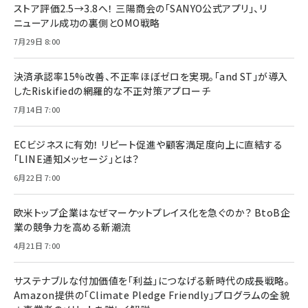
ストア評価2.5→3.8へ！ 三陽商会の「SANYO公式アプリ」、リ
ニューアル成功の裏側とOMO戦略
7月29日 8:00
決済承認率15%改善、不正率ほぼゼロを実現。「and ST」が導入
したRiskifiedの網羅的な不正対策アプローチ
7月14日 7:00
ECビジネスに有効！ リピート促進や顧客満足度向上に直結する
「LINE通知メッセージ」とは？
6月22日 7:00
欧米トップ企業はなぜマーケットプレイス化を急ぐのか？ BtoB企
業の競争力を高める新潮流
4月21日 7:00
サステナブルな付加価値を「利益」につなげる新時代の成長戦略。
Amazon提供の「Climate Pledge Friendly」プログラムの全貌