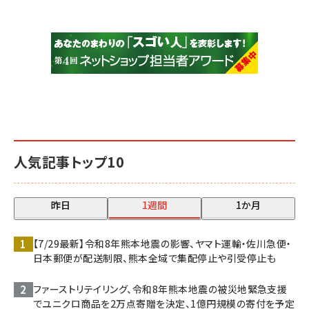
人気記事トップ10
昨日
1週間
1か月
【7/29最新】令和8年熊本地震の影響、ヤマト運輸・佐川急便・
日本郵便が配送制限、熊本全域で集配停止や引受停止も
ファーストリテイリング、令和8年熊本地震の被災地緊急支援
でユニクロ商品を2万点寄贈を決定、1億円規模の寄付を予定