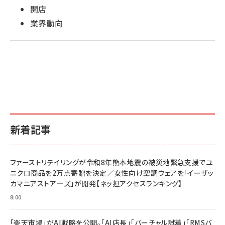
開店
業界動向
新着記事
ファーストリテイリングが令和8年熊本地震の被災地緊急支援でユ
ニクロ商品を2万点寄贈を決定／女性向け空調ウェアを「イーザッ
カマニアストア―ズ」が開発【ネッ担アクセスランキング】
8:00
「楽天市場」がAI戦略を公開。「AI店長」「バーチャル試着」「RMSバ