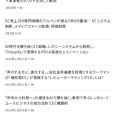
＋事業者のメリットを詳しく解説
2月24日 7:00
EC売上250億円規模のアルペンが語るOMOの裏側 ―ECシステム
刷新、メディアコマース転換、評価制度
2月4日 8:00
AI時代を勝ち抜くEC戦略。レガシーシステムから脱却し、
「Shopify」で実現するPDCA高速化とイノベーション
2025年12月23日 7:00
「声のする方に、進化する。」会社全体最適を目標とするワークマン
の「補完型EC」 が実践する「レビューマーケティング3.0」とは？
2025年12月17日 7:00
「所有から利用へ」の潮流をAIで勝ち抜く。事例で学ぶレンタル・リ
ユースビジネスの成功法則とEC構築術
2025年12月16日 7:00