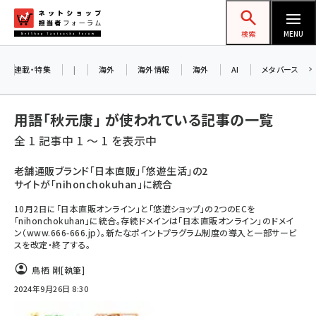
メ
ネットショップ担当者フォーラム
イ
検索
MENU
ン
コ
連載・特集
|
海外
海外情報
海外
AI
メタバース
ン
テ
用語「秋元康」 が使われている記事の一覧
ン
全 1 記事中 1 ～ 1 を表示中
ツ
amazon (2249)
に
老舗通販ブランド「日本直販」「悠遊生活」の2
サイトが「nihonchokuhan」に統合
yahoo (1901)
移
動
10月2日に「日本直販オンライン」と「悠遊ショップ」の2つのECを
楽天 (1871)
「nihonchokuhan」に統合。存続ドメインは「日本直販オンライン」のドメイ
ン（www.666-666.jp）。新たなポイントプラグラム制度の導入と一部サービ
ecbeing (1207)
スを改定・終了する。
アスクル (1119)
鳥栖 剛
[執筆]
base (1077)
2024年9月26日 8:30
ビィ・フォアード (773)