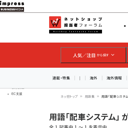
メ
イ
EC担当者
ネットショッ
ン
Web担当者
コ
製品導入
ン
企業IT
ソフト開発
テ
IoT・AI
人気／注目
から探す
ン
DCクラウド
研究・調査
ツ
エネルギー
に
連載・特集
|
海外
海外情報
ドローン
移
教育講座
EC支援
動
ネッ担トップ
用語集
用語「配車システ
パ
用語「配車システム」
ン
全 1 記事中 1 ～ 1 を表示中