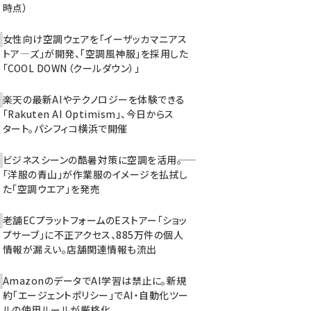
時点）
女性向け空調ウェアを「イーザッカマニアス
トア―ズ」が開発、「空調風神服」を採用した
「COOL DOWN（クールダウン）」
楽天の最新AIやテクノロジーを体験できる
「Rakuten AI Optimism」、今日からス
タート。パシフィコ横浜で開催
ビジネスシーンの酷暑対策に空調を活用――。
「洋服の青山」が作業服のイメージを払拭し
た「空調ウエア」を発売
老舗ECプラットフォームのEストアー「ショッ
プサーブ」に不正アクセス、885万件の個人
情報が漏えい。店舗関連情報も流出
AmazonのデータでAI学習は禁止に。新規
約「エージェントポリシー」でAI・自動化ツー
ルの使用ルールが厳格化