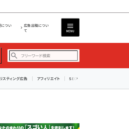
担につい
広告出稿につい
て
MENU
リスティング広告
アフィリエイト
SEO
メール
ソーシャル
amazon (2247)
yahoo (1900)
楽天 (1871)
ecbeing (1207)
アスクル (1119)