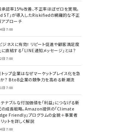
済承認率15%改善、不正率ほぼゼロを実現。
nd ST」が導入したRiskifiedの網羅的な不正
策アプローチ
4日 7:00
Cビジネスに有効！ リピート促進や顧客満足度
上に直結する「LINE通知メッセージ」とは？
2日 7:00
米トップ企業はなぜマーケットプレイス化を急
のか？ BtoB企業の競争力を高める新潮流
1日 7:00
ステナブルな付加価値を「利益」につなげる新
の成長戦略。Amazon提供の「Climate
edge Friendly」プログラムの全貌＋事業者
メリットを詳しく解説
4日 7:00