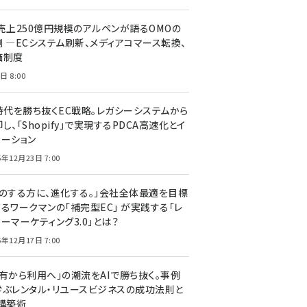
C売上250億円規模のアルペンが語るOMOの
側 ―ECシステム刷新、メディアコマース転換、
価制度
日 8:00
I時代を勝ち抜くEC戦略。レガシーシステムから
し、「Shopify」で実現するPDCA高速化とイ
ベーション
5年12月23日 7:00
声のする方に、進化する。」会社全体最適を目標
するワークマンの「補完型EC」 が実践する「レ
ーマーケティング3.0」とは？
5年12月17日 7:00
所有から利用へ」の潮流をAIで勝ち抜く。事例
学ぶレンタル・リユースビジネスの成功法則と
C構築術