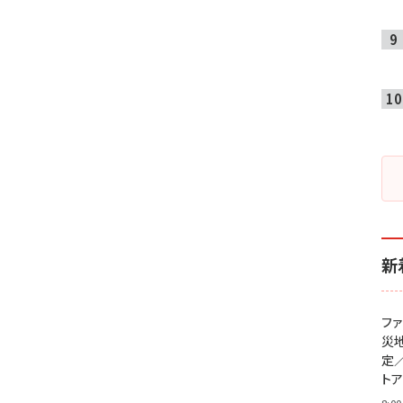
新
フ
災
定
ト