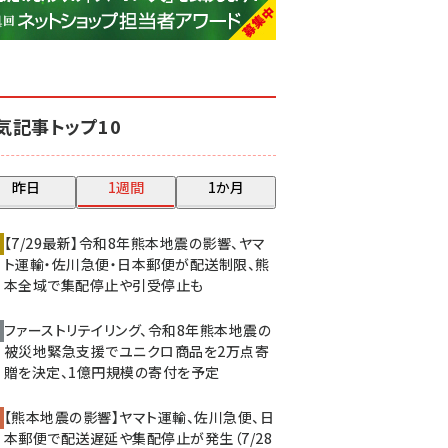
base (1074)
ビィ・フォアード (773)
revico (739)
気記事トップ10
昨日
1週間
1か月
【7/29最新】令和8年熊本地震の影響、ヤマ
ト運輸・佐川急便・日本郵便が配送制限、熊
本全域で集配停止や引受停止も
ファーストリテイリング、令和8年熊本地震の
被災地緊急支援でユニクロ商品を2万点寄
贈を決定、1億円規模の寄付を予定
【熊本地震の影響】ヤマト運輸、佐川急便、日
本郵便で配送遅延や集配停止が発生（7/28