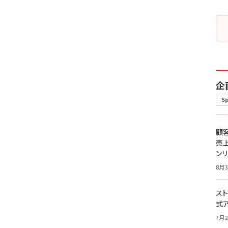
企
S
顧
売
ン
8月3
スト
式
7月2