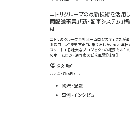
く
ず
ニトリグループの最新技術を活用し
同配送事業」「新・配車システム」構
は
ニトリのグループ会社ホームロジスティクスが
を活用した“流通革命”に乗り出した。2020年
スタートする壮大なプロジェクトの概要とは？ 
のホームロジ・深作康太氏を直撃【後編】
公文 紫都
2020年5月18日 8:00
物流・配送
事例・インタビュー