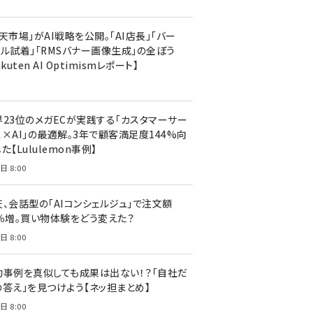
天市場」がAI戦略を公開。「AI店長」「バー
ャル試着」「RMSバナー画像生成」の全ぼう
akuten AI Optimismレポート】
界23位のメガECが実践する「カスタマーサー
ス×AI」の最適解。3年で顧客満足度144%向
た【Lululemon事例】
日 8:00
天、会話型の「AIコンシェルジュ」で注文額
7％増。買い物体験をどう変えた？
日 8:00
功事例を真似しても成果は出ない！？「自社だ
の答え」を見つけよう【ネッ担まとめ】
日 8:00