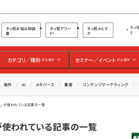
プ担当者フォーラム
ネッ
ネッ担お悩み相談
ネッ担アワー
ネッ担メルマ
て
室
ド！
ガ
カテゴリ／種別
セミナー／イベント
から探す
から探す
海外
AI
メタバース
集客
コンテンツマーケティング
ム」 が使われている記事の一覧
 が使われている記事の一覧