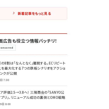
新着記事をもっと見る
画広告も役立つ情報バッチリ！
ponsored
客の8割は「なんとなく」離脱する。ECリピート
上を最大化する7つの鉄板シナリオをアクショ
リンクが公開
日 7:00
ア評価2.5→3.8へ！ 三陽商会の「SANYO公
アプリ」、リニューアル成功の裏側とOMO戦略
9日 8:00