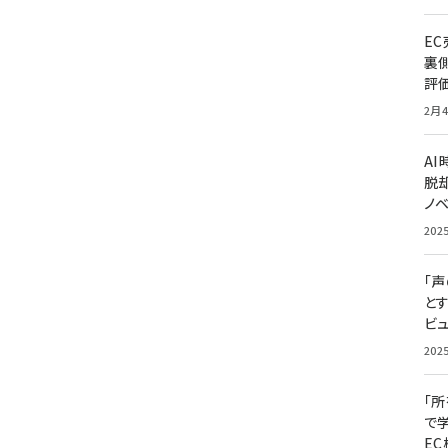
E
裏
評
2月4
A
脱却
ノ
202
「
と
ビュ
202
「
で
E