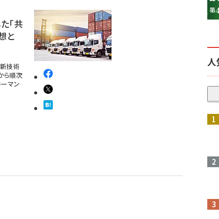
た「共
想と
人
最新技術
秋から順次
キーマン