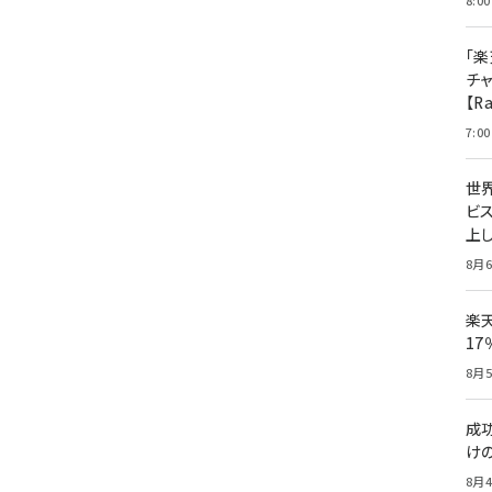
8:00
「楽
チ
【R
7:00
世
ビ
上し
8月6
楽
1
8月5
成
け
8月4