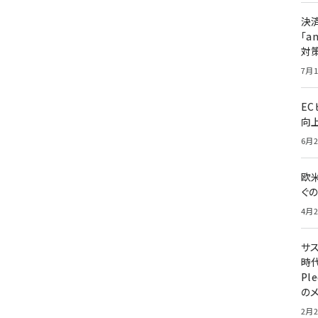
決
「a
対
7月1
E
向
6月2
欧
ぐ
4月2
サ
時代
Pl
の
2月2