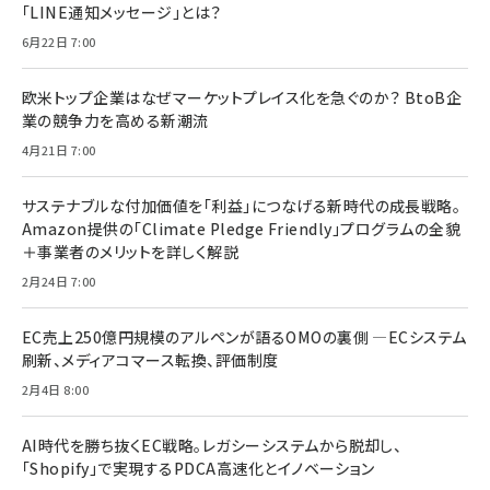
「LINE通知メッセージ」とは？
6月22日 7:00
欧米トップ企業はなぜマーケットプレイス化を急ぐのか？ BtoB企
業の競争力を高める新潮流
4月21日 7:00
サステナブルな付加価値を「利益」につなげる新時代の成長戦略。
Amazon提供の「Climate Pledge Friendly」プログラムの全貌
＋事業者のメリットを詳しく解説
2月24日 7:00
EC売上250億円規模のアルペンが語るOMOの裏側 ―ECシステム
刷新、メディアコマース転換、評価制度
2月4日 8:00
AI時代を勝ち抜くEC戦略。レガシーシステムから脱却し、
「Shopify」で実現するPDCA高速化とイノベーション