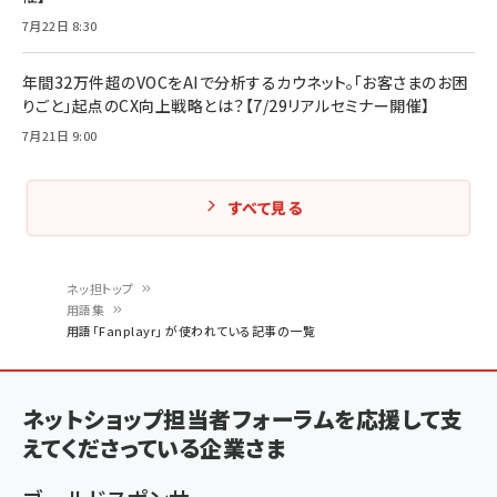
7月22日 8:30
年間32万件超のVOCをAIで分析するカウネット。「お客さまのお困
りごと」起点のCX向上戦略とは？【7/29リアルセミナー開催】
7月21日 9:00
すべて見る
ネッ担トップ
用語集
パ
用語「Fanplayr」 が使われている記事の一覧
ン
く
ネットショップ担当者フォーラムを応援して支
ず
えてくださっている企業さま