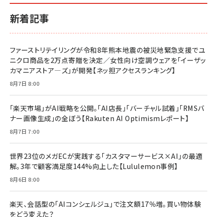
新着記事
ファーストリテイリングが令和8年熊本地震の被災地緊急支援でユ
ニクロ商品を2万点寄贈を決定／女性向け空調ウェアを「イーザッ
カマニアストア―ズ」が開発【ネッ担アクセスランキング】
8月7日 8:00
「楽天市場」がAI戦略を公開。「AI店長」「バーチャル試着」「RMSバ
ナー画像生成」の全ぼう【Rakuten AI Optimismレポート】
8月7日 7:00
世界23位のメガECが実践する「カスタマーサービス×AI」の最適
解。3年で顧客満足度144%向上した【Lululemon事例】
8月6日 8:00
楽天、会話型の「AIコンシェルジュ」で注文額17％増。買い物体験
をどう変えた？