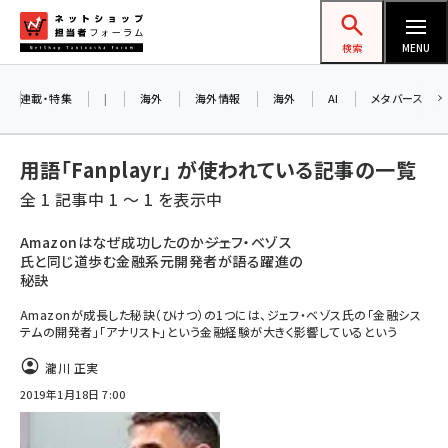
メ
ネットショップ担当者フォーラム
イ
検索
MENU
ン
コ
連載・特集
|
海外
海外情報
海外
AI
メタバース
ン
テ
用語「Fanplayr」 が使われている記事の一覧
ン
全 1 記事中 1 ～ 1 を表示中
ツ
amazon (2253)
に
Amazonはなぜ成功したのか――ジェフ・ベゾス
氏と同じ道歩む金融系元開発者が語る躍進の
yahoo (1905)
移
秘訣
動
楽天 (1873)
Amazonが成長した秘訣（ひけつ）の1つには、ジェフ・ベゾス氏の「金融シス
テムの開発者」「アナリスト」という金融経験が大きく影響しているという
ecbeing (1210)
瀧川 正実
アスクル (1122)
2019年1月18日 7:00
base (1079)
ビィ・フォアード (776)