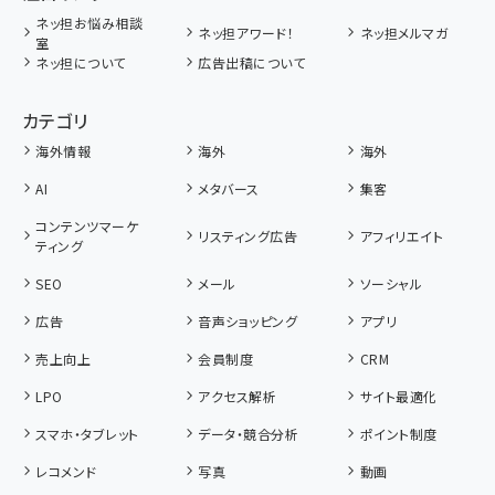
ネッ担お悩み相談
ネッ担アワード！
ネッ担メルマガ
室
ネッ担について
広告出稿について
カテゴリ
海外情報
海外
海外
AI
メタバース
集客
コンテンツマーケ
リスティング広告
アフィリエイト
ティング
SEO
メール
ソーシャル
広告
音声ショッピング
アプリ
売上向上
会員制度
CRM
LPO
アクセス解析
サイト最適化
スマホ・タブレット
データ・競合分析
ポイント制度
レコメンド
写真
動画