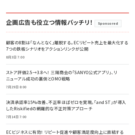
企画広告も役立つ情報バッチリ！
Sponsored
顧客の8割は「なんとなく」離脱する。ECリピート売上を最大化する
7つの鉄板シナリオをアクションリンクが公開
8月3日 7:00
ストア評価2.5→3.8へ！ 三陽商会の「SANYO公式アプリ」、リ
ニューアル成功の裏側とOMO戦略
7月29日 8:00
決済承認率15%改善、不正率ほぼゼロを実現。「and ST」が導入
したRiskifiedの網羅的な不正対策アプローチ
7月14日 7:00
ECビジネスに有効！ リピート促進や顧客満足度向上に直結する