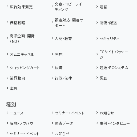
文章・コピーライ
広告効果測定
運営
ティング
顧客対応・顧客サ
価格戦略
物流・配送
ポート
商品企画・開発
人材・教育
セキュリティ
（MD）
ECサイトパッケー
オムニチャネル
開店
ジ
ショッピングカート
決済
通販・ECシステム
業界動向
行政・法律
調査
海外
種別
ニュース
セミナー・イベント
お知らせ
解説・ノウハウ
調査データ
事例・インタビュー
セミナー・イベント
お知らせ