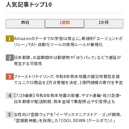
人気記事トップ10
昨日
1週間
1か月
AmazonのデータでAI学習は禁止に。新規約「エージェントポ
リシー」でAI・自動化ツールの使用ルールが厳格化
日本郵便、お盆期間中は郵便物や「ゆうパック」などで遅延が
発生する可能性
ファーストリテイリング、令和8年熊本地震の被災地緊急支援
でユニクロ商品を2万点寄贈を決定、1億円規模の寄付を予定
【7/29最新】令和8年熊本地震の影響、ヤマト運輸・佐川急便・
日本郵便が配送制限、熊本全域で集配停止や引受停止も
女性向け空調ウェアを「イーザッカマニアストア―ズ」が開発、
「空調風神服」を採用した「COOL DOWN（クールダウン）」