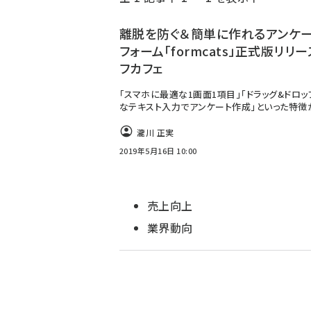
く
ず
離脱を防ぐ＆簡単に作れるアンケ
フォーム「formcats」正式版リリー
フカフェ
「スマホに最適な1画面1項目」「ドラッグ&ドロ
なテキスト入力でアンケート作成」といった特徴
瀧川 正実
2019年5月16日 10:00
売上向上
業界動向