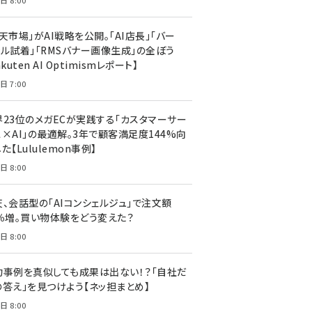
日 8:00
天市場」がAI戦略を公開。「AI店長」「バー
ャル試着」「RMSバナー画像生成」の全ぼう
akuten AI Optimismレポート】
日 7:00
界23位のメガECが実践する「カスタマーサー
ス×AI」の最適解。3年で顧客満足度144%向
た【Lululemon事例】
日 8:00
天、会話型の「AIコンシェルジュ」で注文額
7％増。買い物体験をどう変えた？
日 8:00
功事例を真似しても成果は出ない！？「自社だ
の答え」を見つけよう【ネッ担まとめ】
日 8:00