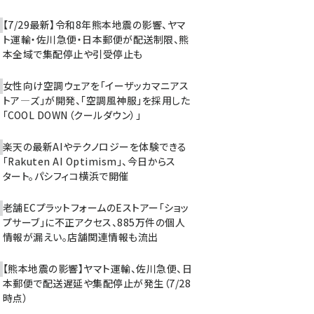
【7/29最新】令和8年熊本地震の影響、ヤマ
ト運輸・佐川急便・日本郵便が配送制限、熊
本全域で集配停止や引受停止も
女性向け空調ウェアを「イーザッカマニアス
トア―ズ」が開発、「空調風神服」を採用した
「COOL DOWN（クールダウン）」
楽天の最新AIやテクノロジーを体験できる
「Rakuten AI Optimism」、今日からス
タート。パシフィコ横浜で開催
老舗ECプラットフォームのEストアー「ショッ
プサーブ」に不正アクセス、885万件の個人
情報が漏えい。店舗関連情報も流出
【熊本地震の影響】ヤマト運輸、佐川急便、日
本郵便で配送遅延や集配停止が発生（7/28
時点）