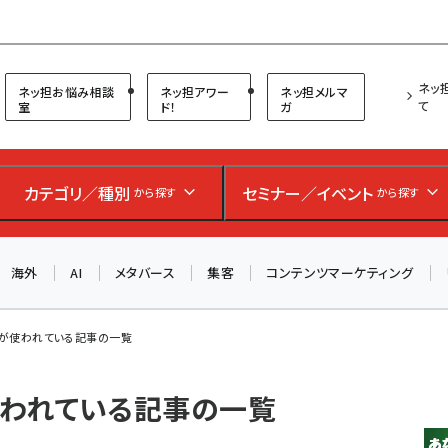
プ担当者フォーラム
ネッ
ネッ担お悩み相談
ネッ担アワー
ネッ担メルマ
て
室
ド！
ガ
カテゴリ／種別
セミナー／イベント
から探す
から探す
海外
AI
メタバース
集客
コンテンツマーケティング
s」 が使われている記事の一覧
 が使われている記事の一覧