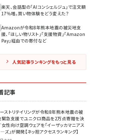
楽天、会話型の「AIコンシェルジュ」で注文額
17％増。買い物体験をどう変えた？
Amazonが令和8年熊本地震の被災地支
援、「ほしい物リスト」「支援物資」「Amazon
Pay」経由での寄付など
人気記事ランキングをもっと見る
着記事
ァーストリテイリングが令和8年熊本地震の被
地緊急支援でユニクロ商品を2万点寄贈を決
／女性向け空調ウェアを「イーザッカマニアス
ア―ズ」が開発【ネッ担アクセスランキング】