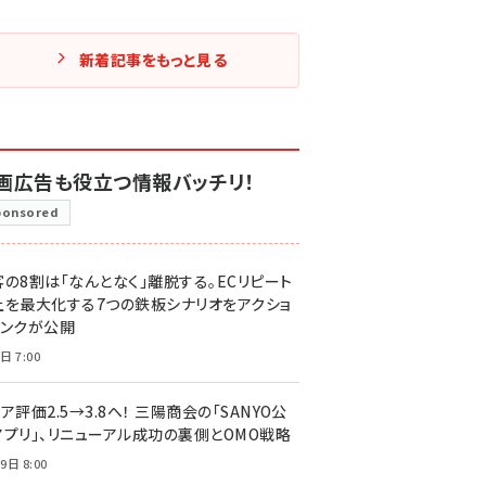
新着記事をもっと見る
画広告も役立つ情報バッチリ！
ponsored
客の8割は「なんとなく」離脱する。ECリピート
上を最大化する7つの鉄板シナリオをアクショ
リンクが公開
日 7:00
ア評価2.5→3.8へ！ 三陽商会の「SANYO公
アプリ」、リニューアル成功の裏側とOMO戦略
9日 8:00