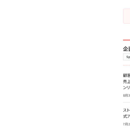
企
S
顧
売
ン
8月3
スト
式
7月2