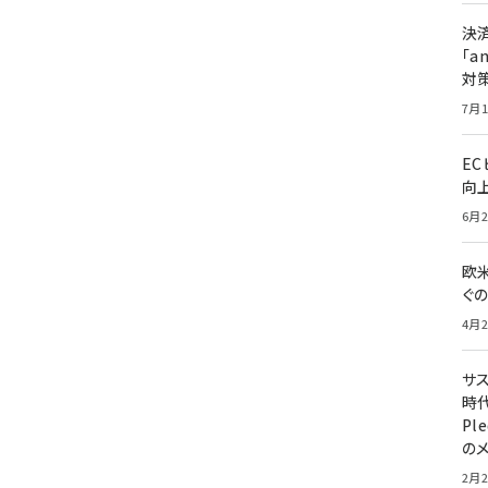
決
「a
対
7月1
E
向
6月2
欧
ぐ
4月2
サ
時代
Pl
の
2月2