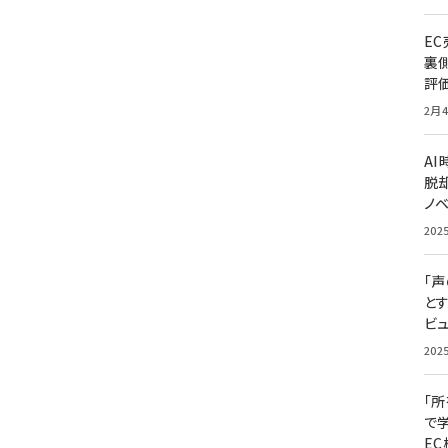
E
裏
評
2月4
A
脱却
ノ
202
「
と
ビュ
202
「
で
E