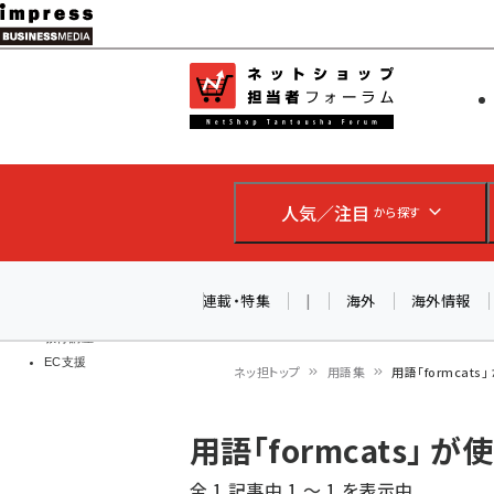
メ
イ
EC担当者
ネットショッ
ン
Web担当者
コ
製品導入
ン
企業IT
ソフト開発
テ
IoT・AI
人気／注目
から探す
ン
DCクラウド
研究・調査
ツ
エネルギー
に
連載・特集
|
海外
海外情報
ドローン
移
教育講座
EC支援
動
ネッ担トップ
用語集
用語「formcat
パ
用語「formcats」
ン
全 1 記事中 1 ～ 1 を表示中