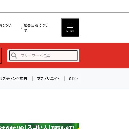
担につい
広告出稿につい
て
MENU
リスティング広告
アフィリエイト
SEO
メール
ソーシャル
amazon (2258)
yahoo (1907)
楽天 (1874)
ecbeing (1211)
アスクル (1122)