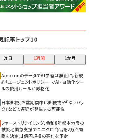
base (1083)
ビィ・フォアード (777)
revico (744)
気記事トップ10
昨日
1週間
1か月
AmazonのデータでAI学習は禁止に。新規
約「エージェントポリシー」でAI・自動化ツー
ルの使用ルールが厳格化
日本郵便、お盆期間中は郵便物や「ゆうパッ
ク」などで遅延が発生する可能性
ファーストリテイリング、令和8年熊本地震の
被災地緊急支援でユニクロ商品を2万点寄
贈を決定、1億円規模の寄付を予定