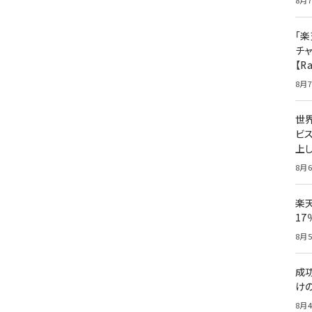
8月7
「楽
チ
【R
8月7
世
ビ
上し
8月6
楽
1
8月5
成
け
8月4