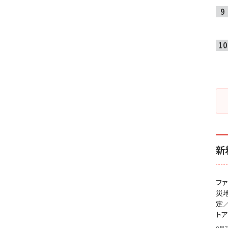
新
フ
災
定
ト