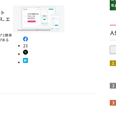
ート
ス、エ
人
ップと簡単
がある
23