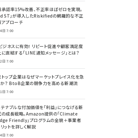
済承認率15%改善、不正率ほぼゼロを実現。
nd ST」が導入したRiskifiedの網羅的な不正
策アプローチ
4日 7:00
Cビジネスに有効！ リピート促進や顧客満足度
上に直結する「LINE通知メッセージ」とは？
2日 7:00
米トップ企業はなぜマーケットプレイス化を急
のか？ BtoB企業の競争力を高める新潮流
1日 7:00
ステナブルな付加価値を「利益」につなげる新
の成長戦略。Amazon提供の「Climate
edge Friendly」プログラムの全貌＋事業者
メリットを詳しく解説
4日 7:00