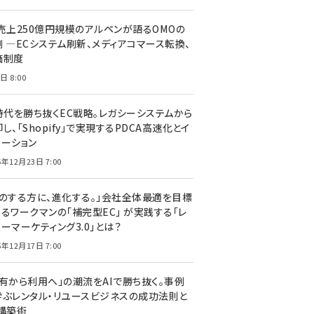
C売上250億円規模のアルペンが語るOMOの
側 ―ECシステム刷新、メディアコマース転換、
価制度
日 8:00
I時代を勝ち抜くEC戦略。レガシーシステムから
し、「Shopify」で実現するPDCA高速化とイ
ベーション
5年12月23日 7:00
声のする方に、進化する。」会社全体最適を目標
するワークマンの「補完型EC」 が実践する「レ
ーマーケティング3.0」とは？
5年12月17日 7:00
所有から利用へ」の潮流をAIで勝ち抜く。事例
学ぶレンタル・リユースビジネスの成功法則と
C構築術