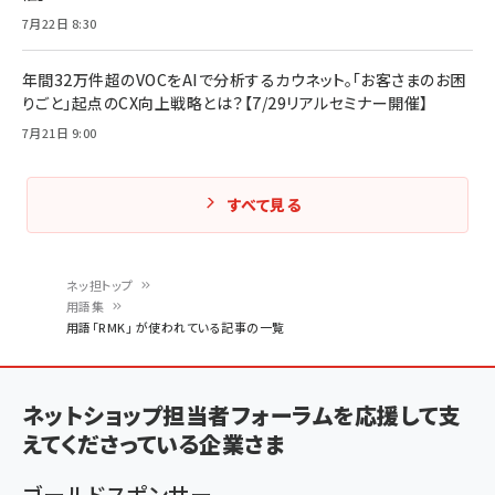
7月22日 8:30
年間32万件超のVOCをAIで分析するカウネット。「お客さまのお困
りごと」起点のCX向上戦略とは？【7/29リアルセミナー開催】
7月21日 9:00
すべて見る
ネッ担トップ
用語集
パ
用語「RMK」 が使われている記事の一覧
ン
く
ネットショップ担当者フォーラムを応援して支
ず
えてくださっている企業さま
ゴールドスポンサー