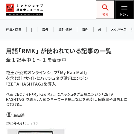
メ
ネットショップ担当者フォーラム
イ
検索
MENU
ン
コ
連載・特集
|
海外
海外情報
海外
AI
メタバース
ン
テ
用語「RMK」 が使われている記事の一覧
ン
全 1 記事中 1 ～ 1 を表示中
ツ
amazon (2255)
に
花王が公式オンラインショプ「My Kao Mall」
を含む計7サイトにハッシュタグ活用エンジン
yahoo (1906)
移
「ZETA HASHTAG」を導入
動
楽天 (1874)
花王はECサイト「My Kao Mall」にハッシュタグ活用エンジン「ZETA
HASHTAG」を導入、人気のキーワード掲出などを実装し、回遊率やUI向上に
ecbeing (1210)
つなげる。
アスクル (1122)
藤田遥
base (1081)
2025年4月15日 8:30
ビィ・フォアード (776)