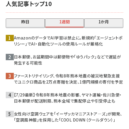
人気記事トップ10
昨日
1週間
1か月
AmazonのデータでAI学習は禁止に。新規約「エージェントポ
リシー」でAI・自動化ツールの使用ルールが厳格化
日本郵便、お盆期間中は郵便物や「ゆうパック」などで遅延が
発生する可能性
ファーストリテイリング、令和8年熊本地震の被災地緊急支援
でユニクロ商品を2万点寄贈を決定、1億円規模の寄付を予定
【7/29最新】令和8年熊本地震の影響、ヤマト運輸・佐川急便・
日本郵便が配送制限、熊本全域で集配停止や引受停止も
女性向け空調ウェアを「イーザッカマニアストア―ズ」が開発、
「空調風神服」を採用した「COOL DOWN（クールダウン）」