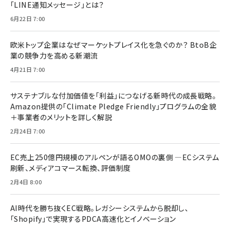
「LINE通知メッセージ」とは？
6月22日 7:00
欧米トップ企業はなぜマーケットプレイス化を急ぐのか？ BtoB企
業の競争力を高める新潮流
4月21日 7:00
サステナブルな付加価値を「利益」につなげる新時代の成長戦略。
Amazon提供の「Climate Pledge Friendly」プログラムの全貌
＋事業者のメリットを詳しく解説
2月24日 7:00
EC売上250億円規模のアルペンが語るOMOの裏側 ―ECシステム
刷新、メディアコマース転換、評価制度
2月4日 8:00
AI時代を勝ち抜くEC戦略。レガシーシステムから脱却し、
「Shopify」で実現するPDCA高速化とイノベーション