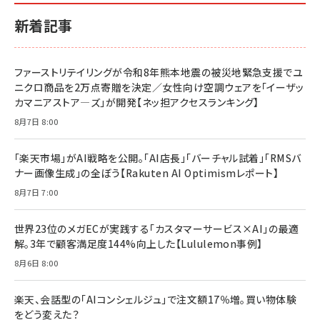
新着記事
ファーストリテイリングが令和8年熊本地震の被災地緊急支援でユ
ニクロ商品を2万点寄贈を決定／女性向け空調ウェアを「イーザッ
カマニアストア―ズ」が開発【ネッ担アクセスランキング】
8月7日 8:00
「楽天市場」がAI戦略を公開。「AI店長」「バーチャル試着」「RMSバ
ナー画像生成」の全ぼう【Rakuten AI Optimismレポート】
8月7日 7:00
世界23位のメガECが実践する「カスタマーサービス×AI」の最適
解。3年で顧客満足度144%向上した【Lululemon事例】
8月6日 8:00
楽天、会話型の「AIコンシェルジュ」で注文額17％増。買い物体験
をどう変えた？