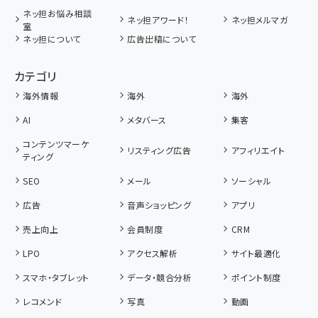
ネッ担お悩み相談
ネッ担アワード！
ネッ担メルマガ
室
ネッ担について
広告出稿について
カテゴリ
海外情報
海外
海外
AI
メタバース
集客
コンテンツマーケ
リスティング広告
アフィリエイト
ティング
SEO
メール
ソーシャル
広告
音声ショッピング
アプリ
売上向上
会員制度
CRM
LPO
アクセス解析
サイト最適化
スマホ・タブレット
データ・競合分析
ポイント制度
レコメンド
写真
動画