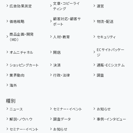
文章・コピーライ
広告効果測定
運営
ティング
顧客対応・顧客サ
価格戦略
物流・配送
ポート
商品企画・開発
人材・教育
セキュリティ
（MD）
ECサイトパッケー
オムニチャネル
開店
ジ
ショッピングカート
決済
通販・ECシステム
業界動向
行政・法律
調査
海外
種別
ニュース
セミナー・イベント
お知らせ
解説・ノウハウ
調査データ
事例・インタビュー
セミナー・イベント
お知らせ