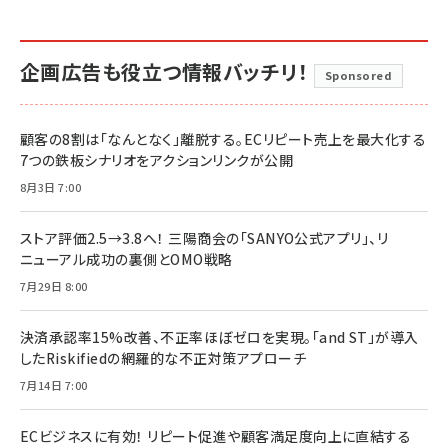
企画広告も役立つ情報バッチリ！
Sponsored
顧客の8割は「なんとなく」離脱する。ECリピート売上を最大化する
7つの鉄板シナリオをアクションリンクが公開
8月3日 7:00
ストア評価2.5→3.8へ！ 三陽商会の「SANYO公式アプリ」、リ
ニューアル成功の裏側とOMO戦略
7月29日 8:00
決済承認率15%改善、不正率ほぼゼロを実現。「and ST」が導入
したRiskifiedの網羅的な不正対策アプローチ
7月14日 7:00
ECビジネスに有効！ リピート促進や顧客満足度向上に直結する