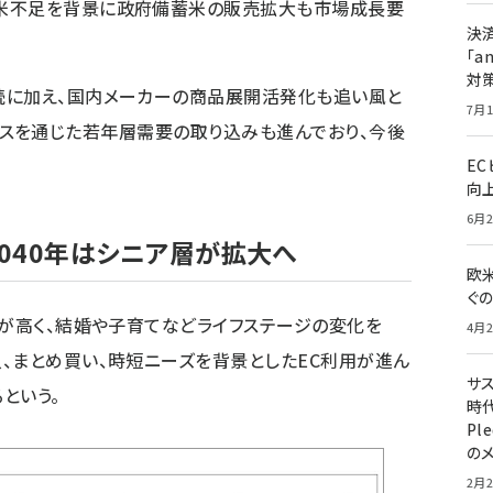
米不足を背景に政府備蓄米の販売拡大も市場成長要
決
「a
対
続に加え、国内メーカーの商品展開活発化も追い風と
7月1
ブコマースを通じた若年層需要の取り込みも進んでおり、今後
E
向
6月2
2040年はシニア層が拡大へ
欧
ぐ
率が高く、結婚や子育てなどライフステージの変化を
4月2
、まとめ買い、時短ニーズを背景としたEC利用が進ん
サ
という。
時代
Pl
の
2月2