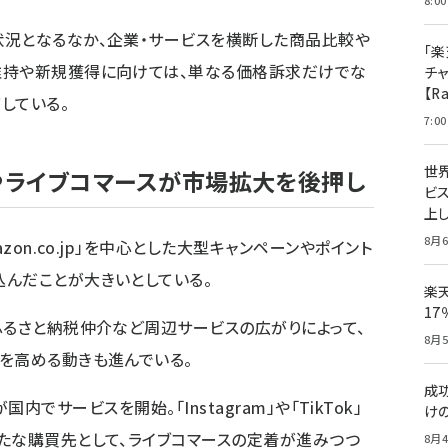
8:00
状況となるなか、企業・サービスを横断した商品比較や
「楽
維持や新規獲得に向けては、単なる価格訴求だけでな
チ
【R
している。
7:00
世
策やライブコマースが市場拡大を後押し
ビ
上し
8月6
zon.co.jp」を中心とした大型キャンペーンやポイント
んだことが大きいとしている。
楽
1
ふるさと納税仲介など周辺サービスの広がりによって、
8月5
を高める動きも進んでいる。
成
」が国内でサービスを開始。「Instagram」や「TikTok」
け
たな購買先として、ライブコマースの定着が進みつつ
8月4