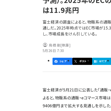
予測）。2025年のEC
く
は11.9兆円
ず
富士経済の調査によると、物販系の通販・
通しだ。2025年時点ではEC市場が15
し、市場成長をけん引している。
鳥栖 剛
[執筆]
5月26日 7:30
シェア
ポスト
はてブ
富士経済が5月21日に公表した「通販・
よると、物販系の通販・eコマース市場は20
9406億円まで拡大する見通しを示した