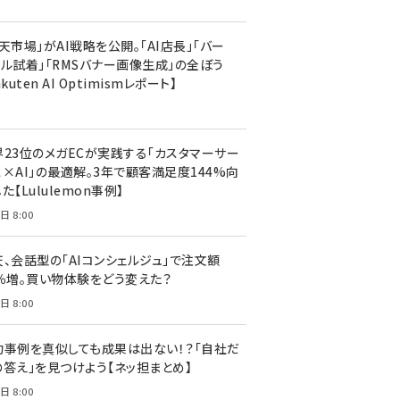
天市場」がAI戦略を公開。「AI店長」「バー
ャル試着」「RMSバナー画像生成」の全ぼう
akuten AI Optimismレポート】
界23位のメガECが実践する「カスタマーサー
ス×AI」の最適解。3年で顧客満足度144%向
た【Lululemon事例】
日 8:00
天、会話型の「AIコンシェルジュ」で注文額
7％増。買い物体験をどう変えた？
日 8:00
功事例を真似しても成果は出ない！？「自社だ
の答え」を見つけよう【ネッ担まとめ】
日 8:00