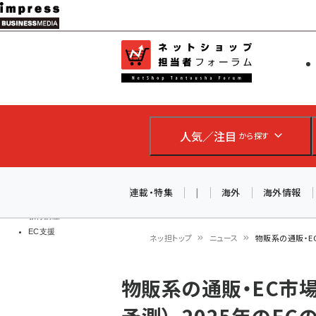
メ
イ
EC担当者
ネットショッ
ン
Web担当者
コ
製品導入
ン
企業IT
ソフト開発
テ
IoT・AI
人気／注目
から探す
ン
DCクラウド
研究・調査
ツ
エネルギー
に
連載・特集
|
海外
海外情報
ドローン
移
教育講座
EC支援
動
ネッ担トップ
ニュース
物販系の通販・EC
パ
物販系の通販・EC市場
ン