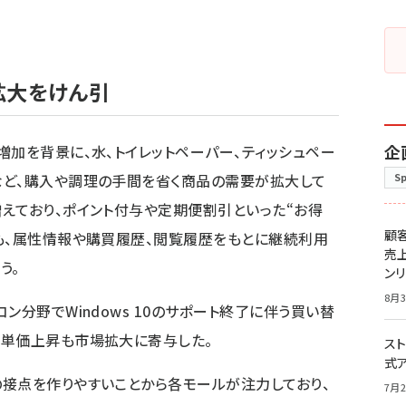
拡大をけん引
企
増加を背景に、水、トイレットペーパー、ティッシュペー
など、購入や調理の手間を省く商品の需要が拡大して
S
えており、ポイント付与や定期便割引といった“お得
顧
も、属性情報や購買履歴、閲覧履歴をもとに継続利用
売
う。
ン
8月3
ン分野でWindows 10のサポート終了に伴う買い替
る単価上昇も市場拡大に寄与した。
スト
式
接点を作りやすいことから各モールが注力しており、
7月2