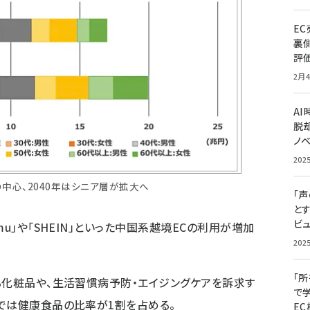
E
裏
評
2月4
A
脱却
ノ
202
の中心、2040年はシニア層が拡大へ
「
と
ビュ
u」や「SHEIN」といった中国系越境ECの利用が増加
202
「
る化粧品や、生活習慣病予防・エイジングケアを訴求す
で
では健康食品の比率が1割を占める。
E