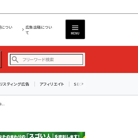
担につい
広告出稿につい
て
MENU
リスティング広告
アフィリエイト
SEO
メール
ソーシャル
amazon (2247)
yahoo (1901)
..
楽天 (1871)
ecbeing (1207)
アスクル (1119)