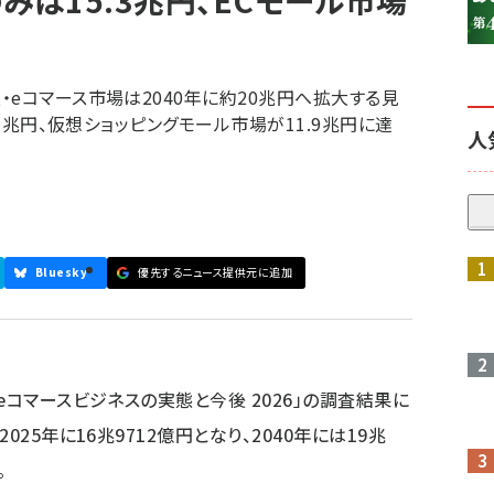
のみは15.3兆円、ECモール市場
eコマース市場は2040年に約20兆円へ拡大する見
.3兆円、仮想ショッピングモール市場が11.9兆円に達
人
参加登録はこちら↑
Bluesky
優先するニュース提供元に追加
eコマースビジネスの実態と今後 2026」の調査結果に
25年に16兆9712億円となり、2040年には19兆
。