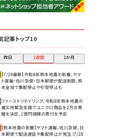
base (1075)
ビィ・フォアード (773)
revico (739)
気記事トップ10
昨日
1週間
1か月
【7/29最新】令和8年熊本地震の影響、ヤマ
ト運輸・佐川急便・日本郵便が配送制限、熊
本全域で集配停止や引受停止も
ファーストリテイリング、令和8年熊本地震の
被災地緊急支援でユニクロ商品を2万点寄
贈を決定、1億円規模の寄付を予定
【熊本地震の影響】ヤマト運輸、佐川急便、日
本郵便で配送遅延や集配停止が発生（7/28