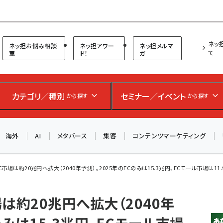
プ担当者フォーラム
ネッ
ネッ担お悩み相談
ネッ担アワー
ネッ担メルマ
て
室
ド！
ガ
お知らせ
AIが買い物を代行する時代に打つべき「次の一手」とは？
カテゴリ／種別
セミナー／イベント
から探す
から探す
アルペン、オイシックス、元UA責任者が登壇のリアルECセ
ミナー（8/26＠東京）【交流会も実施】
海外
AI
メタバース
集客
コンテンツマーケティング
8/26（水）、東京・四谷で開催。登壇者・聴講者と交流できる
交流会も実施します。すべての講演を無料で聴講できます！
市場は約20兆円へ拡大（2040年予測）。2025年のECのみは15.3兆円、ECモール市場は11.9.
は約20兆円へ拡大（2040年