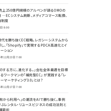
C売上250億円規模のアルペンが語るOMOの
側 ―ECシステム刷新、メディアコマース転換、
価制度
日 8:00
I時代を勝ち抜くEC戦略。レガシーシステムから
し、「Shopify」で実現するPDCA高速化とイ
ベーション
5年12月23日 7:00
声のする方に、進化する。」会社全体最適を目標
するワークマンの「補完型EC」 が実践する「レ
ーマーケティング3.0」とは？
5年12月17日 7:00
所有から利用へ」の潮流をAIで勝ち抜く。事例
学ぶレンタル・リユースビジネスの成功法則と
C構築術