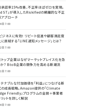
済承認率15%改善、不正率ほぼゼロを実現。
nd ST」が導入したRiskifiedの網羅的な不正
策アプローチ
4日 7:00
Cビジネスに有効！ リピート促進や顧客満足度
上に直結する「LINE通知メッセージ」とは？
2日 7:00
米トップ企業はなぜマーケットプレイス化を急
のか？ BtoB企業の競争力を高める新潮流
1日 7:00
ステナブルな付加価値を「利益」につなげる新
の成長戦略。Amazon提供の「Climate
edge Friendly」プログラムの全貌＋事業者
メリットを詳しく解説
4日 7:00