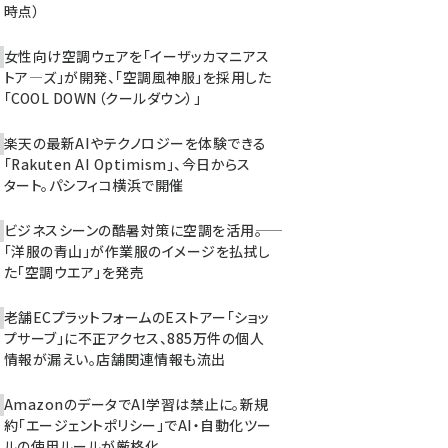
時点）
女性向け空調ウェアを「イーザッカマニアス
トア―ズ」が開発、「空調風神服」を採用した
「COOL DOWN（クールダウン）」
楽天の最新AIやテクノロジーを体験できる
「Rakuten AI Optimism」、今日からス
タート。パシフィコ横浜で開催
ビジネスシーンの酷暑対策に空調を活用――。
「洋服の青山」が作業服のイメージを払拭し
た「空調ウエア」を発売
老舗ECプラットフォームのEストアー「ショッ
プサーブ」に不正アクセス、885万件の個人
情報が漏えい。店舗関連情報も流出
AmazonのデータでAI学習は禁止に。新規
約「エージェントポリシー」でAI・自動化ツー
ルの使用ルールが厳格化