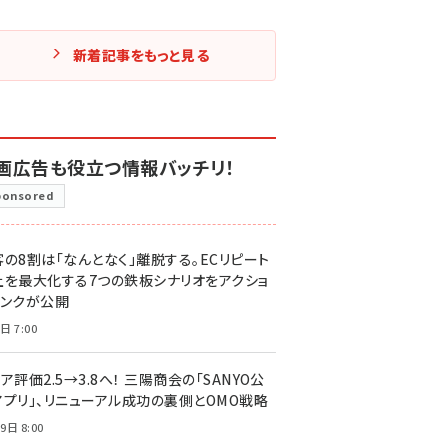
新着記事をもっと見る
画広告も役立つ情報バッチリ！
ponsored
客の8割は「なんとなく」離脱する。ECリピート
上を最大化する7つの鉄板シナリオをアクショ
リンクが公開
日 7:00
ア評価2.5→3.8へ！ 三陽商会の「SANYO公
アプリ」、リニューアル成功の裏側とOMO戦略
9日 8:00