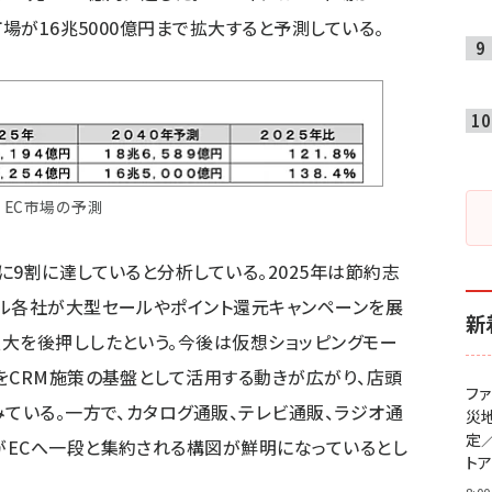
市場が16兆5000億円まで拡大すると予測している。
EC市場の予測
に9割に達していると分析している。2025年は節約志
ル各社が大型セールやポイント還元キャンペーンを展
新
大を後押ししたという。今後は仮想ショッピングモー
をCRM施策の基盤として活用する動きが広がり、店頭
フ
みている。一方で、カタログ通販、テレビ通販、ラジオ通
災
定
がECへ一段と集約される構図が鮮明になっているとし
ト