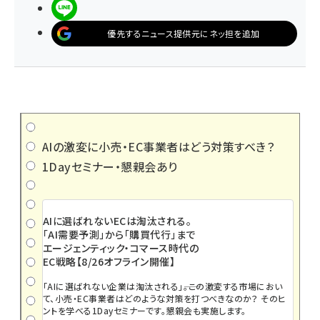
LINEで送る
優先するニュース提供元にネッ担を追加
AIの激変に小売・EC事業者はどう対策すべき？
1Dayセミナー・懇親会あり
AIに選ばれないECは淘汰される。
「AI需要予測」から「購買代行」まで
エージェンティック・コマース時代の
EC戦略【8/26オフライン開催】
「AIに選ばれない企業は淘汰される」――。この激変する市場におい
て、小売・EC事業者はどのような対策を打つべきなのか？ そのヒ
ントを学べる1Dayセミナーです。懇親会も実施します。