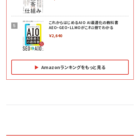
これからはじめるAIO AI最適化の教科書
AEO・GEO・LLMOがこれ1冊でわかる
￥2,640
Amazonランキングをもっと見る
Amazon マーケティング・セールス全般関連書籍 の
Amazon ビジネス・経済関連書籍 の売れ筋ランキン
Amazon 経営戦略関連書籍 の売れ筋ランキング
売れ筋ランキング
グ
更新日時：2026/06/26 19:05
更新日時：2026/06/26 19:05
更新日時：2026/06/26 19:05
2億円を売り上げたプロが教える note×AI 最強の
anan(アンアン)2026/07/01号 No.2501[魅せる
ベインキャピタル 企業価値向上力の秘密
副業
カラダ2026／宮舘涼太]
￥2,640
￥1,870
￥880
イシューからはじめよ［改訂版］――知的生産の「シンプ
小さな会社は戦略が9割
anan(アンアン)2026/06/24号 No.2500増刊
ルな本質」
スペシャルエディション[王道エンタメの矜持／