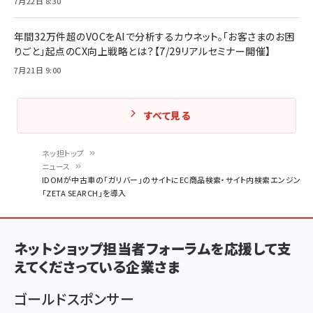
7月22日 8:30
年間32万件超のVOCをAIで分析するカウネット。「お客さまのお困
りごと」起点のCX向上戦略とは？【7/29リアルセミナー開催】
7月21日 9:00
すべて見る
ネッ担トップ
ニュース
パ
IDOMが中古車の「ガリバー」のサイトにEC商品検索・サイト内検索エンジン
「ZETA SEARCH」を導入
ン
く
ず
ネットショップ担当者フォーラムを応援して支
えてくださっている企業さま
ゴールドスポンサー