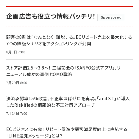
企画広告も役立つ情報バッチリ！
Sponsored
顧客の8割は「なんとなく」離脱する。ECリピート売上を最大化する
7つの鉄板シナリオをアクションリンクが公開
8月3日 7:00
ストア評価2.5→3.8へ！ 三陽商会の「SANYO公式アプリ」、リ
ニューアル成功の裏側とOMO戦略
7月29日 8:00
決済承認率15%改善、不正率ほぼゼロを実現。「and ST」が導入
したRiskifiedの網羅的な不正対策アプローチ
7月14日 7:00
ECビジネスに有効！ リピート促進や顧客満足度向上に直結する
「LINE通知メッセージ」とは？