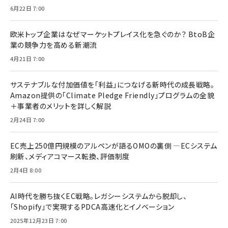
6月22日 7:00
欧米トップ企業はなぜマーケットプレイス化を急ぐのか？ BtoB企
業の競争力を高める新潮流
4月21日 7:00
サステナブルな付加価値を「利益」につなげる新時代の成長戦略。
Amazon提供の「Climate Pledge Friendly」プログラムの全貌
＋事業者のメリットを詳しく解説
2月24日 7:00
EC売上250億円規模のアルペンが語るOMOの裏側 ―ECシステム
刷新、メディアコマース転換、評価制度
2月4日 8:00
AI時代を勝ち抜くEC戦略。レガシーシステムから脱却し、
「Shopify」で実現するPDCA高速化とイノベーション
2025年12月23日 7:00