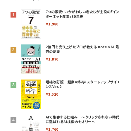
7つの激変: いかがわしい者たちが主役の「イン
ターネット産業」30年史
￥1,980
2億円を売り上げたプロが教える note×AI 最
強の副業
￥1,870
増補改訂版 起業の科学 スタートアップサイエ
ンスVer.2
￥3,520
AIで集客する仕組み ～クリックされない時代
に選ばれるAI検索のセオリー～
￥1,760