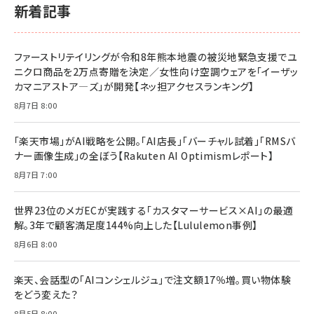
￥1,980
新着記事
BTS]
￥2,200
￥1,100
ドリルを売るには穴を売れ
経営メモ 16年の起業家人生で得た知見
ファーストリテイリングが令和8年熊本地震の被災地緊急支援でユ
anan(アンアン)2026/07/08号 No.2502[2026
￥1,815
￥2,750
ニクロ商品を2万点寄贈を決定／女性向け空調ウェアを「イーザッ
年後半、あなたの恋と運命／山田涼介]
カマニアストア―ズ」が開発【ネッ担アクセスランキング】
￥880
Brand Shift(ブランド・シフト): 「信頼」で選ばれ
影響力の武器［新版］：人を動かす七つの原理
8月7日 8:00
る時代の成長戦略
￥3,190
ママ投資家が育休中に１億貯めた株式投資
￥2,420
￥1,870
「楽天市場」がAI戦略を公開。「AI店長」「バーチャル試着」「RMSバ
ナー画像生成」の全ぼう【Rakuten AI Optimismレポート】
フィードバック経営 「沈黙の組織」から「高め合う
マーケティングの真実 P&G・グリコで学んだ失敗
組織」へ
と成長の法則
8月7日 7:00
組織の成果を最大化する ルールのデザイン
￥3,080
￥2,200
￥1,980
世界23位のメガECが実践する「カスタマーサービス×AI」の最適
解。3年で顧客満足度144%向上した【Lululemon事例】
Amazonランキングをもっと見る
Amazonランキングをもっと見る
8月6日 8:00
Amazonランキングをもっと見る
楽天、会話型の「AIコンシェルジュ」で注文額17％増。買い物体験
をどう変えた？
8月5日 8:00