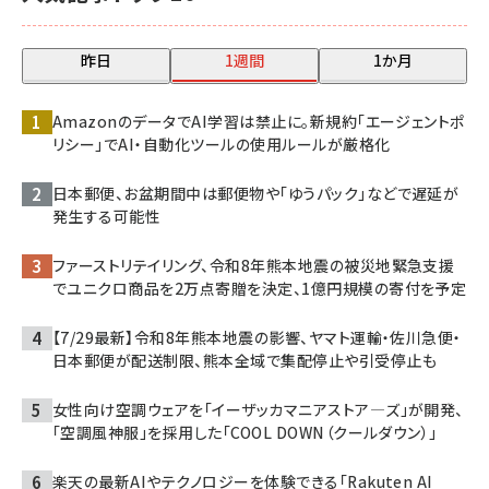
昨日
1週間
1か月
AmazonのデータでAI学習は禁止に。新規約「エージェントポ
リシー」でAI・自動化ツールの使用ルールが厳格化
日本郵便、お盆期間中は郵便物や「ゆうパック」などで遅延が
発生する可能性
ファーストリテイリング、令和8年熊本地震の被災地緊急支援
でユニクロ商品を2万点寄贈を決定、1億円規模の寄付を予定
【7/29最新】令和8年熊本地震の影響、ヤマト運輸・佐川急便・
日本郵便が配送制限、熊本全域で集配停止や引受停止も
女性向け空調ウェアを「イーザッカマニアストア―ズ」が開発、
「空調風神服」を採用した「COOL DOWN（クールダウン）」
楽天の最新AIやテクノロジーを体験できる「Rakuten AI